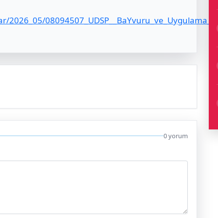
alar/2026_05/08094507_UDSP__BaYvuru_ve_Uygulama_K
0 yorum