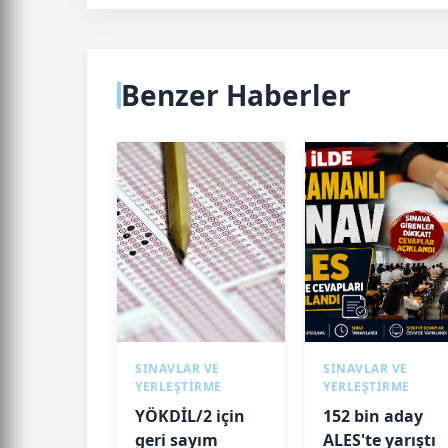
Benzer Haberler
SINAVLAR VE
SINAVLAR VE
YERLEŞTİRME
YERLEŞTİRME
YÖKDİL/2 için
152 bin aday
geri sayım
ALES'te yarıştı