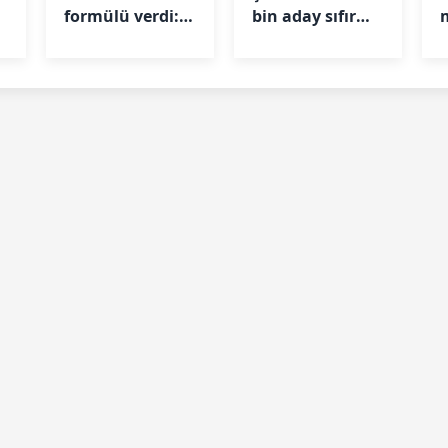
formülü verdi:
bin aday sıfır
Uyku, kitap ve
puan aldı
disiplin