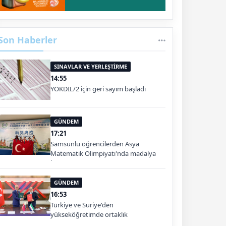
Son Haberler
SINAVLAR VE YERLEŞTİRME
14:55
YÖKDİL/2 için geri sayım başladı
GÜNDEM
17:21
Samsunlu öğrencilerden Asya
Matematik Olimpiyatı'nda madalya
başarısı
GÜNDEM
16:53
Türkiye ve Suriye'den
yükseköğretimde ortaklık