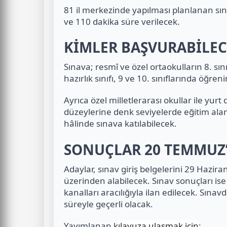
81 il merkezinde yapılması planlanan sın
ve 110 dakika süre verilecek.
KİMLER BAŞVURABİLEC
Sınava; resmî ve özel ortaokulların 8. sın
hazırlık sınıfı, 9 ve 10. sınıflarında öğr
Ayrıca özel milletlerarası okullar ile yurt
düzeylerine denk seviyelerde eğitim alan
hâlinde sınava katılabilecek.
SONUÇLAR 20 TEMMUZ
Adaylar, sınav giriş belgelerini 29 Hazir
üzerinden alabilecek.
Sınav sonuçları is
kanalları aracılığıyla ilan edilecek. Sınav
süreyle geçerli olacak.
Yayımlanan k
ılavuza ulaşmak için
: