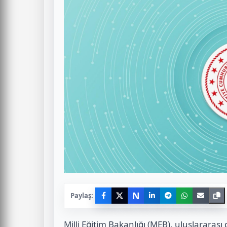
N
Paylaş:
Milli Eğitim Bakanlığı (MEB), uluslararas