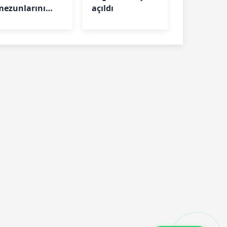
mezunlarını
açıldı
uğurladı