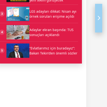
yeni teklifi görüşecek
Ylavuzu_2026.pdf
LGS adayları dikkat: Nisan ayı
3
örnek soruları erişime açıldı
Adaylar ekran başında: TUS
4
sonuçları açıklandı
“Evlatlarımız için buradayız”:
5
Bakan Tekin’den önemli sözler