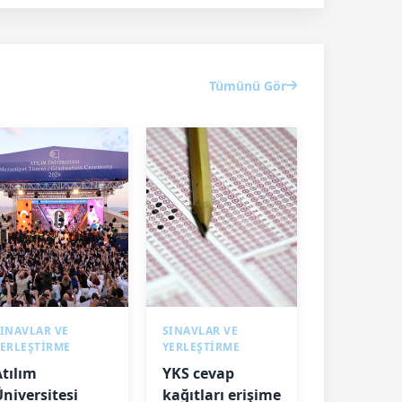
Tümünü Gör
INAVLAR VE
SINAVLAR VE
YERLEŞTİRME
YERLEŞTİRME
Atılım
YKS cevap
Üniversitesi
kağıtları erişime