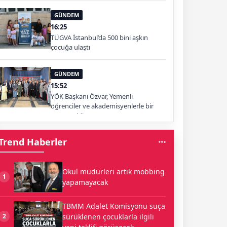
GÜNDEM
16:25
TÜGVA İstanbul’da 500 bini aşkın
çocuğa ulaştı
GÜNDEM
15:52
YÖK Başkanı Özvar, Yemenli
öğrenciler ve akademisyenlerle bir
araya geldi
Trend Haberler
Okul müdürleri artık mobbing
1
yapamayacak
TBMM Adalet Komisyonu suça
sürüklenen çocuklarla ilgili
2