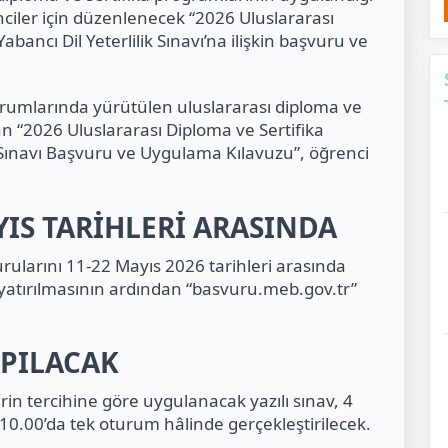
iler için düzenlenecek “2026 Uluslararası
bancı Dil Yeterlilik Sınavı’na ilişkin başvuru ve
urumlarında yürütülen uluslararası diploma ve
an “2026 Uluslararası Diploma ve Sertifika
k Sınavı Başvuru ve Uygulama Kılavuzu”, öğrenci
IS TARİHLERİ ARASINDA
urularını 11-22 Mayıs 2026 tarihleri arasında
 yatırılmasının ardından “basvuru.meb.gov.tr”
APILACAK
erin tercihine göre uygulanacak yazılı sınav, 4
10.00’da tek oturum hâlinde gerçekleştirilecek.