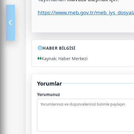
https://www.meb.gov.tr/meb_iys_dosy
HABER BİLGİSİ
Kaynak: Haber Merkezi
Yorumlar
Yorumunuz