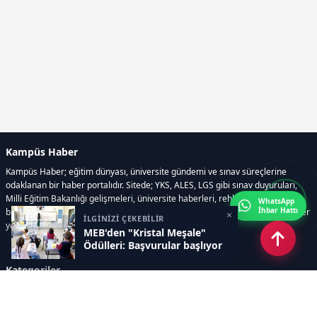
Kampüs Haber
Kampüs Haber; eğitim dünyası, üniversite gündemi ve sınav süreçlerine
odaklanan bir haber portalıdır. Sitede; YKS, ALES, LGS gibi sınav duyuruları,
Milli Eğitim Bakanlığı gelişmeleri, üniversite haberleri, rehberlik içerikleri,
WhatsApp
İhbar Hattı
bilim ve teknoloji alanındaki yenilikler ile öğrenci yaşamına dair güncel bilgiler
×
İLGİNİZİ ÇEKEBİLİR
yer alır.
MEB'den "Kristal Meşale"
Ödülleri: Başvurular başlıyor
Kategoriler
GÜNDEM
SINAVLAR VE YERLEŞTİRME
OKULLAR VE ÜNİVERSİTELER
REHBERLİK