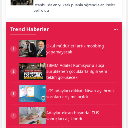
İstanbul'da en yüksek puanla öğrenci alan liseler
belli oldu
Trend Haberler
Okul müdürleri artık mobbing
1
yapamayacak
TBMM Adalet Komisyonu suça
sürüklenen çocuklarla ilgili yeni
2
teklifi görüşecek
LGS adayları dikkat: Nisan ayı örnek
3
soruları erişime açıldı
Adaylar ekran başında: TUS
4
sonuçları açıklandı