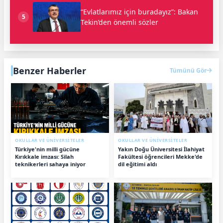
“Evlatlarımız için buradayız”: Bakan
5
Tekin’den önemli sözler
Benzer Haberler
Tümünü Gör
OKULLAR VE ÜNİVERSİTELER
OKULLAR VE ÜNİVERSİTELER
Türkiye'nin milli gücüne
Yakın Doğu Üniversitesi İlahiyat
Kırıkkale imzası: Silah
Fakültesi öğrencileri Mekke'de
teknikerleri sahaya iniyor
dil eğitimi aldı