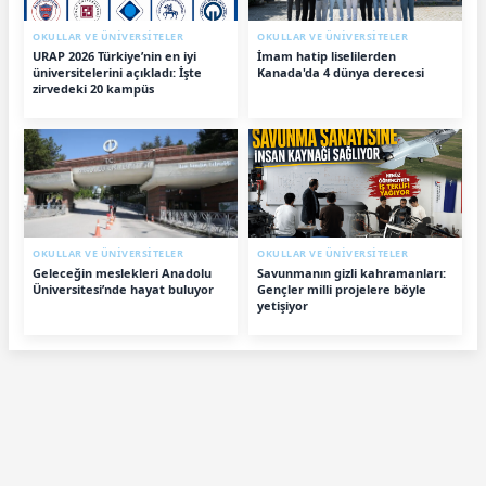
OKULLAR VE ÜNİVERSİTELER
OKULLAR VE ÜNİVERSİTELER
URAP 2026 Türkiye’nin en iyi
İmam hatip liselilerden
üniversitelerini açıkladı: İşte
Kanada'da 4 dünya derecesi
zirvedeki 20 kampüs
OKULLAR VE ÜNİVERSİTELER
OKULLAR VE ÜNİVERSİTELER
Geleceğin meslekleri Anadolu
Savunmanın gizli kahramanları:
Üniversitesi’nde hayat buluyor
Gençler milli projelere böyle
yetişiyor