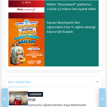
MEB’in "Rota Maarif" platformu
LGS'de 3,2 milyon kez ziyaret edildi
Kayseri Büyükşehir'den
öğrencilere 5 bin TL eğitim desteği
başvurular başladı
Son Haberler
GÜNDEM
17:21
Samsunlu öğrencilerden Asya Matematik