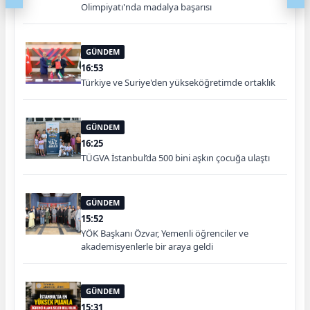
Olimpiyatı'nda madalya başarısı
GÜNDEM
16:53
Türkiye ve Suriye'den yükseköğretimde ortaklık
GÜNDEM
16:25
TÜGVA İstanbul’da 500 bini aşkın çocuğa ulaştı
GÜNDEM
15:52
YÖK Başkanı Özvar, Yemenli öğrenciler ve
akademisyenlerle bir araya geldi
GÜNDEM
15:31