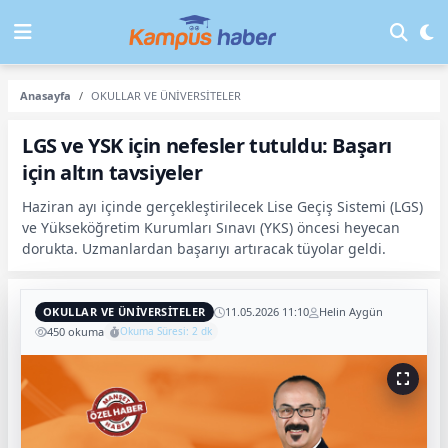
Anasayfa
OKULLAR VE ÜNİVERSİTELER
LGS ve YSK için nefesler tutuldu: Başarı
için altın tavsiyeler
Haziran ayı içinde gerçekleştirilecek Lise Geçiş Sistemi (LGS)
ve Yükseköğretim Kurumları Sınavı (YKS) öncesi heyecan
dorukta. Uzmanlardan başarıyı artıracak tüyolar geldi.
OKULLAR VE ÜNİVERSİTELER
11.05.2026 11:10
Helin Aygün
450 okuma
Okuma Süresi: 2 dk