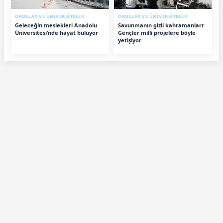
OKULLAR VE ÜNİVERSİTELER
OKULLAR VE ÜNİVERSİTELER
Geleceğin meslekleri Anadolu
Savunmanın gizli kahramanları:
Üniversitesi’nde hayat buluyor
Gençler milli projelere böyle
yetişiyor