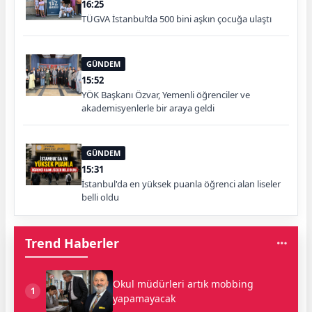
16:25
TÜGVA İstanbul’da 500 bini aşkın çocuğa ulaştı
GÜNDEM
15:52
YÖK Başkanı Özvar, Yemenli öğrenciler ve
akademisyenlerle bir araya geldi
GÜNDEM
15:31
İstanbul'da en yüksek puanla öğrenci alan liseler
belli oldu
Trend Haberler
Okul müdürleri artık mobbing
1
yapamayacak