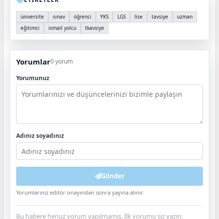
üniversite
sınav
öğrenci
YKS
LGS
lise
tavsiye
uzman
eğitimci
ismail yolcu
tkavsiye
Yorumlar
0 yorum
Yorumunuz
Adınız soyadınız
Gönder
Yorumlarınız editör onayından sonra yayına alınır.
Bu habere henüz yorum yapılmamış. İlk yorumu siz yazın.