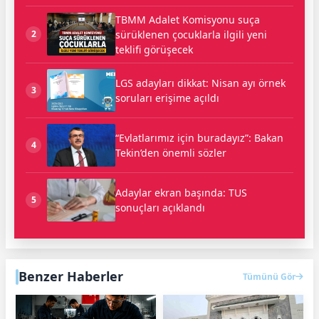
TBMM Adalet Komisyonu suça
sürüklenen çocuklarla ilgili yeni
2
teklifi görüşecek
LGS adayları dikkat: Nisan ayı örnek
3
soruları erişime açıldı
“Evlatlarımız için buradayız”: Bakan
4
Tekin’den önemli sözler
Adaylar ekran başında: TUS
5
sonuçları açıklandı
Benzer Haberler
Tümünü Gör