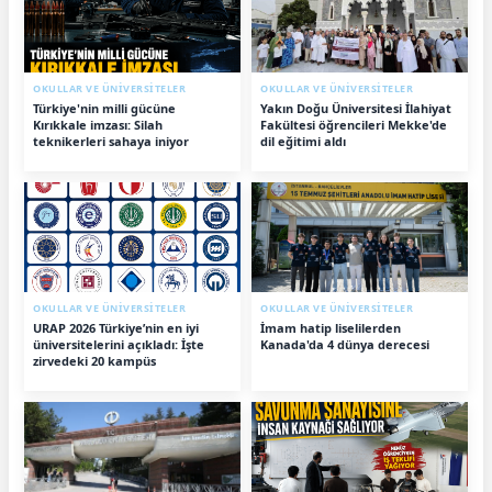
OKULLAR VE ÜNİVERSİTELER
OKULLAR VE ÜNİVERSİTELER
Türkiye'nin milli gücüne
Yakın Doğu Üniversitesi İlahiyat
Kırıkkale imzası: Silah
Fakültesi öğrencileri Mekke'de
teknikerleri sahaya iniyor
dil eğitimi aldı
OKULLAR VE ÜNİVERSİTELER
OKULLAR VE ÜNİVERSİTELER
URAP 2026 Türkiye’nin en iyi
İmam hatip liselilerden
üniversitelerini açıkladı: İşte
Kanada'da 4 dünya derecesi
zirvedeki 20 kampüs