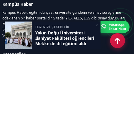
Kampüs Haber
Kampüs Haber; eğitim dünyası, üniversite gündemi ve sınav süreçlerine
odaklanan bir haber portalıdır. Sitede; YKS, ALES, LGS gibi sınav duyuruları,
Milli Eğitim Bakanlığı gelişmeleri, üniversite haberleri, rehberlik içerikleri,
×
WhatsApp
İLGİNİZİ ÇEKEBİLİR
İhbar Hattı
bilim ve teknoloji alanındaki yenilikler ile öğrenci yaşamına dair güncel bilgiler
Yakın Doğu Üniversitesi
yer alır.
İlahiyat Fakültesi öğrencileri
Mekke'de dil eğitimi aldı
Kategoriler
GÜNDEM
SINAVLAR VE YERLEŞTİRME
OKULLAR VE ÜNİVERSİTELER
REHBERLİK
BİLİM TEKNOLOJİ
KAMPÜS ÖZEL
Sayfalar
AÇIK RIZA METNİ
ÇEREZ POLİTİKASI
AYDINLATMA METNİ
VERİ İHLALİ PROSEDÜRÜ
VERİ SAKLAMA VE İMHA
İletişim