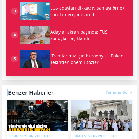
LGS adayları dikkat: Nisan ayı örnek
3
soruları erişime açıldı
Adaylar ekran başında: TUS
4
sonuçları açıklandı
“Evlatlarımız için buradayız”: Bakan
5
Tekin’den önemli sözler
Benzer Haberler
Tümünü Gör
OKULLAR VE ÜNİVERSİTELER
OKULLAR VE ÜNİVERSİTELER