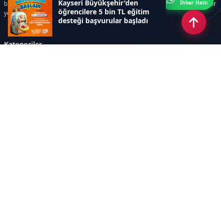
Kayseri Büyükşehir'den
İhbar Hattı
bilim ve teknoloji alanındaki yenilikler ile öğrenci yaşamına dair güncel bilgiler
öğrencilere 5 bin TL eğitim
yer alır.
desteği başvurular başladı
Kategoriler
GÜNDEM
SINAVLAR VE YERLEŞTİRME
OKULLAR VE ÜNİVERSİTELER
REHBERLİK
BİLİM TEKNOLOJİ
KAMPÜS ÖZEL
Sayfalar
AÇIK RIZA METNİ
ÇEREZ POLİTİKASI
AYDINLATMA METNİ
VERİ İHLALİ PROSEDÜRÜ
VERİ SAKLAMA VE İMHA
İletişim
POLİTİKASI
RSS
Sitemap