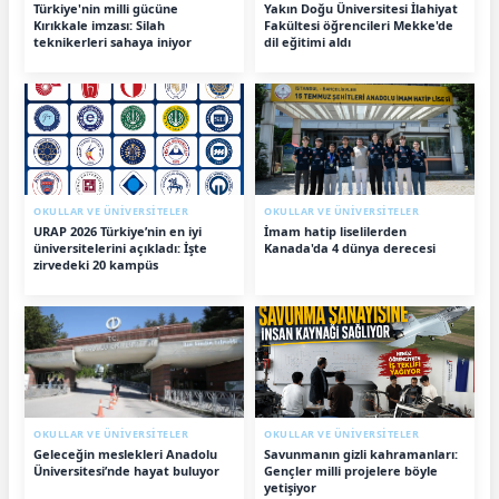
Türkiye'nin milli gücüne
Yakın Doğu Üniversitesi İlahiyat
Kırıkkale imzası: Silah
Fakültesi öğrencileri Mekke'de
teknikerleri sahaya iniyor
dil eğitimi aldı
OKULLAR VE ÜNİVERSİTELER
OKULLAR VE ÜNİVERSİTELER
URAP 2026 Türkiye’nin en iyi
İmam hatip liselilerden
üniversitelerini açıkladı: İşte
Kanada'da 4 dünya derecesi
zirvedeki 20 kampüs
OKULLAR VE ÜNİVERSİTELER
OKULLAR VE ÜNİVERSİTELER
Geleceğin meslekleri Anadolu
Savunmanın gizli kahramanları:
Üniversitesi’nde hayat buluyor
Gençler milli projelere böyle
yetişiyor