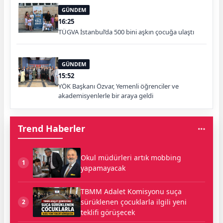
GÜNDEM
16:25
TÜGVA İstanbul’da 500 bini aşkın çocuğa ulaştı
GÜNDEM
15:52
YÖK Başkanı Özvar, Yemenli öğrenciler ve
akademisyenlerle bir araya geldi
Trend Haberler
Okul müdürleri artık mobbing
1
yapamayacak
TBMM Adalet Komisyonu suça
sürüklenen çocuklarla ilgili yeni
2
teklifi görüşecek