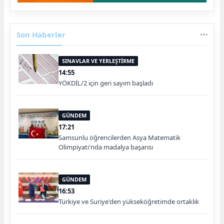
Son Haberler
SINAVLAR VE YERLEŞTİRME
14:55
YÖKDİL/2 için geri sayım başladı
GÜNDEM
17:21
Samsunlu öğrencilerden Asya Matematik
Olimpiyatı'nda madalya başarısı
GÜNDEM
16:53
Türkiye ve Suriye'den yükseköğretimde ortaklık