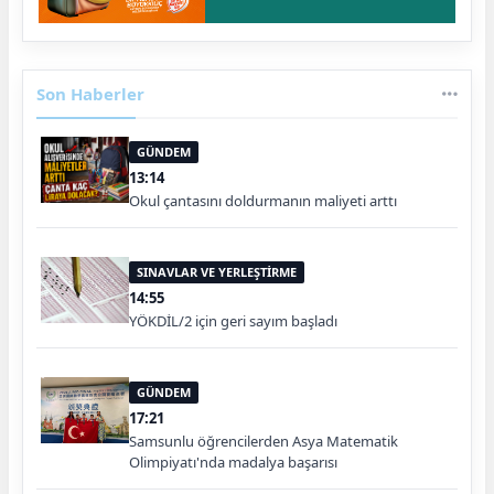
Son Haberler
GÜNDEM
13:14
Okul çantasını doldurmanın maliyeti arttı
SINAVLAR VE YERLEŞTİRME
14:55
YÖKDİL/2 için geri sayım başladı
GÜNDEM
17:21
Samsunlu öğrencilerden Asya Matematik
Olimpiyatı'nda madalya başarısı