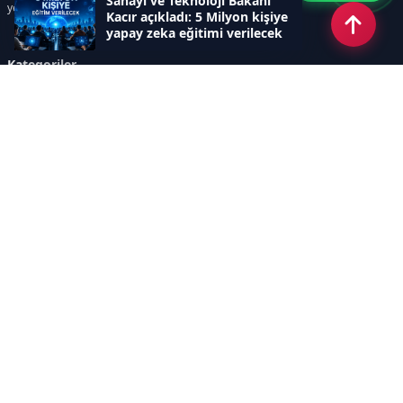
Sanayi ve Teknoloji Bakanı
yer alır.
Kacır açıkladı: 5 Milyon kişiye
yapay zeka eğitimi verilecek
Kategoriler
GÜNDEM
SINAVLAR VE YERLEŞTİRME
OKULLAR VE ÜNİVERSİTELER
REHBERLİK
BİLİM TEKNOLOJİ
KAMPÜS ÖZEL
Sayfalar
AÇIK RIZA METNİ
ÇEREZ POLİTİKASI
AYDINLATMA METNİ
VERİ İHLALİ PROSEDÜRÜ
VERİ SAKLAMA VE İMHA
İletişim
POLİTİKASI
RSS
Sitemap