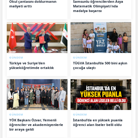
Okul çantasını doldurmanın
Samsunlu öğrencilerden Asya
maliyeti arttı
Matematik Olimpiyatı'nda
madalya başarısı
GÜNDEM
GÜNDEM
Türkiye ve Suriye'den
TÜGVA İstanbul’da 500 bini aşkın
yükseköğretimde ortaklık
çocuğa ulaştı
GÜNDEM
GÜNDEM
YÖK Başkanı Özvar, Yemenli
İstanbul'da en yüksek puanla
öğrenciler ve akademisyenlerle
öğrenci alan liseler belli oldu
bir araya geldi