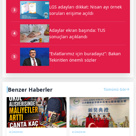
LGS adayları dikkat: Nisan ayı örnek
3
soruları erişime açıldı
Adaylar ekran başında: TUS
4
sonuçları açıklandı
“Evlatlarımız için buradayız”: Bakan
5
Tekin’den önemli sözler
Benzer Haberler
Tümünü Gör
GÜNDEM
GÜNDEM