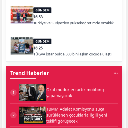
GÜNDEM
16:53
Türkiye ve Suriye'den yükseköğretimde ortaklık
GÜNDEM
16:25
TÜGVA İstanbul’da 500 bini aşkın çocuğa ulaştı
Trend Haberler
Okul müdürleri artık mobbing
1
yapamayacak
TBMM Adalet Komisyonu suça
sürüklenen çocuklarla ilgili yeni
2
teklifi görüşecek