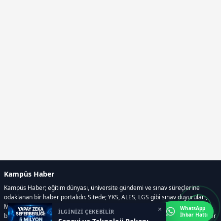
Kampüs Haber
Kampüs Haber; eğitim dünyası, üniversite gündemi ve sınav süreçlerine
odaklanan bir haber portalıdır. Sitede; YKS, ALES, LGS gibi sınav duyuruları,
Milli Eğitim Bakanlığı gelişmeleri, üniversite haberleri, rehberlik içerikleri,
×
WhatsApp
İLGİNİZİ ÇEKEBİLİR
İhbar Hattı
bilim ve teknoloji alanındaki yenilikler ile öğrenci yaşamına dair güncel bilgiler