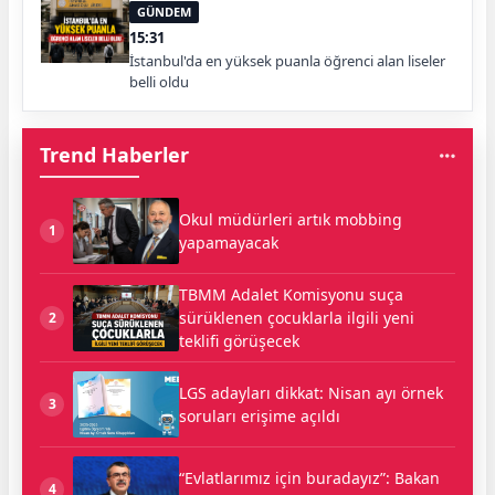
GÜNDEM
15:31
İstanbul'da en yüksek puanla öğrenci alan liseler
belli oldu
Trend Haberler
Okul müdürleri artık mobbing
1
yapamayacak
TBMM Adalet Komisyonu suça
sürüklenen çocuklarla ilgili yeni
2
teklifi görüşecek
LGS adayları dikkat: Nisan ayı örnek
3
soruları erişime açıldı
“Evlatlarımız için buradayız”: Bakan
4