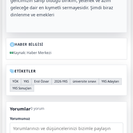
gencimizin sahip olduğu birikim, yetenek ve azim
geleceğe dair en kıymetli sermayesidir. Şimdi biraz
dinlenme ve emekleri
HABER BİLGİSİ
Kaynak: Haber Merkezi
ETİKETLER
YÖK
YKS
Erol Özvar
2026-YKS
üniversite sınavı
YKS Adayları
YKS Sonuçları
Yorumlar
0 yorum
Yorumunuz