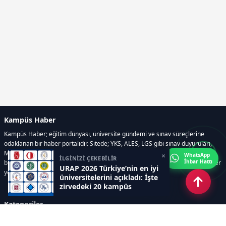
Kampüs Haber
Kampüs Haber; eğitim dünyası, üniversite gündemi ve sınav süreçlerine
odaklanan bir haber portalıdır. Sitede; YKS, ALES, LGS gibi sınav duyuruları,
Milli Eğitim Bakanlığı gelişmeleri, üniversite haberleri, rehberlik içerikleri,
×
WhatsApp
İLGİNİZİ ÇEKEBİLİR
İhbar Hattı
bilim ve teknoloji alanındaki yenilikler ile öğrenci yaşamına dair güncel bilgiler
URAP 2026 Türkiye’nin en iyi
yer alır.
üniversitelerini açıkladı: İşte
zirvedeki 20 kampüs
Kategoriler
GÜNDEM
SINAVLAR VE YERLEŞTİRME