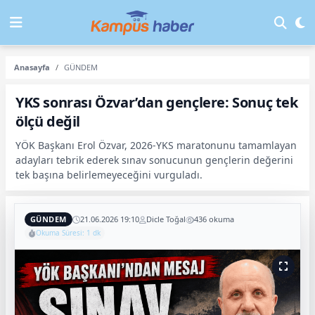
Anasayfa
GÜNDEM
YKS sonrası Özvar’dan gençlere: Sonuç tek
ölçü değil
YÖK Başkanı Erol Özvar, 2026-YKS maratonunu tamamlayan
adayları tebrik ederek sınav sonucunun gençlerin değerini
tek başına belirlemeyeceğini vurguladı.
GÜNDEM
21.06.2026 19:10
Dicle Toğal
436 okuma
Okuma Süresi: 1 dk