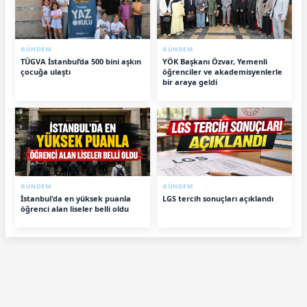
GÜNDEM
GÜNDEM
TÜGVA İstanbul’da 500 bini aşkın
YÖK Başkanı Özvar, Yemenli
çocuğa ulaştı
öğrenciler ve akademisyenlerle
bir araya geldi
GÜNDEM
GÜNDEM
İstanbul'da en yüksek puanla
LGS tercih sonuçları açıklandı
öğrenci alan liseler belli oldu