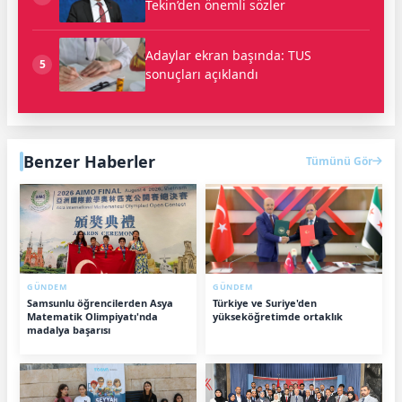
Tekin’den önemli sözler
Adaylar ekran başında: TUS
5
sonuçları açıklandı
Benzer Haberler
Tümünü Gör
GÜNDEM
GÜNDEM
Samsunlu öğrencilerden Asya
Türkiye ve Suriye'den
Matematik Olimpiyatı'nda
yükseköğretimde ortaklık
madalya başarısı