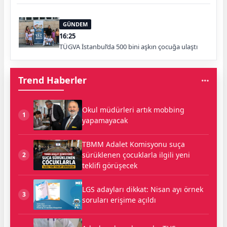
GÜNDEM
16:25
TÜGVA İstanbul’da 500 bini aşkın çocuğa ulaştı
Trend Haberler
Okul müdürleri artık mobbing
1
yapamayacak
TBMM Adalet Komisyonu suça
sürüklenen çocuklarla ilgili yeni
2
teklifi görüşecek
LGS adayları dikkat: Nisan ayı örnek
3
soruları erişime açıldı