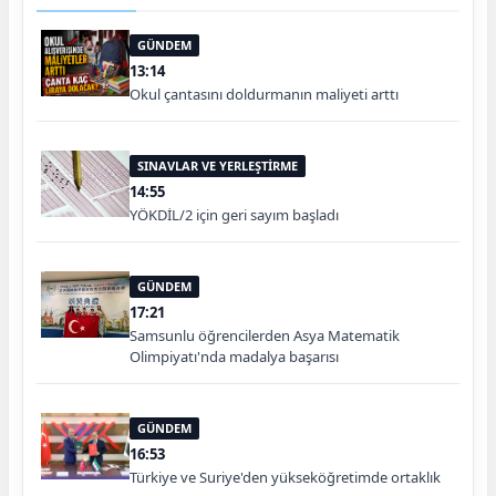
GÜNDEM
13:14
Okul çantasını doldurmanın maliyeti arttı
SINAVLAR VE YERLEŞTİRME
14:55
YÖKDİL/2 için geri sayım başladı
GÜNDEM
17:21
Samsunlu öğrencilerden Asya Matematik
Olimpiyatı'nda madalya başarısı
GÜNDEM
16:53
Türkiye ve Suriye'den yükseköğretimde ortaklık