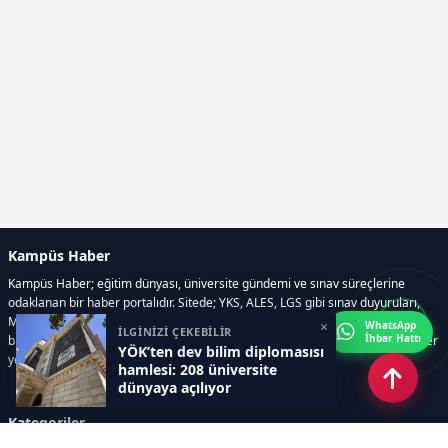
Kampüs Haber
Kampüs Haber; eğitim dünyası, üniversite gündemi ve sınav süreçlerine
odaklanan bir haber portalıdır. Sitede; YKS, ALES, LGS gibi sınav duyuruları,
Milli Eğitim Bakanlığı gelişmeleri, üniversite haberleri, rehberlik içerikleri,
×
WhatsApp
İLGİNİZİ ÇEKEBİLİR
İhbar Hattı
bilim ve teknoloji alanındaki yenilikler ile öğrenci yaşamına dair güncel bilgiler
YÖK’ten dev bilim diplomasısı
yer alır.
hamlesi: 208 üniversite
dünyaya açılıyor
Kategoriler