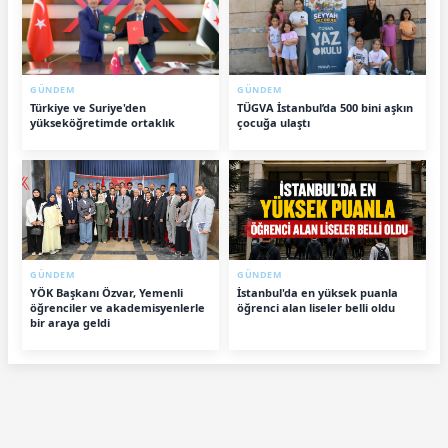
GÜNDEM
GÜNDEM
Türkiye ve Suriye'den
TÜGVA İstanbul’da 500 bini aşkın
yükseköğretimde ortaklık
çocuğa ulaştı
GÜNDEM
GÜNDEM
YÖK Başkanı Özvar, Yemenli
İstanbul'da en yüksek puanla
öğrenciler ve akademisyenlerle
öğrenci alan liseler belli oldu
bir araya geldi