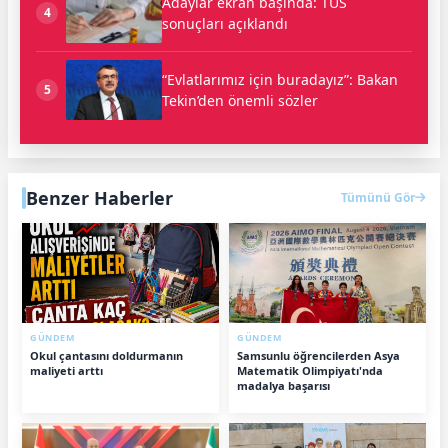
Adaylar ekran başında: TUS
4
sonuçları açıklandı
“Evlatlarımız için buradayız”: Bakan
5
Tekin’den önemli sözler
Benzer Haberler
Tümünü Gör
GÜNDEM
GÜNDEM
Okul çantasını doldurmanın
Samsunlu öğrencilerden Asya
maliyeti arttı
Matematik Olimpiyatı'nda
madalya başarısı