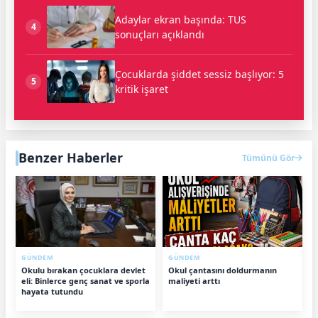
Adaylar ekran başında: TUS
4
sonuçları açıklandı
Çocuklarda şiddet sessiz başlıyor: 5
5
kritik işaret
Benzer Haberler
Tümünü Gör
GÜNDEM
GÜNDEM
Okulu bırakan çocuklara devlet
Okul çantasını doldurmanın
eli: Binlerce genç sanat ve sporla
maliyeti arttı
hayata tutundu