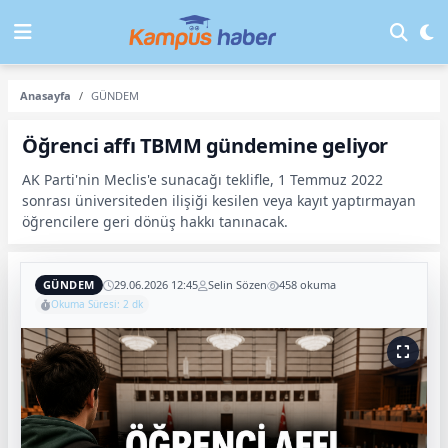
Anasayfa
GÜNDEM
Öğrenci affı TBMM gündemine geliyor
AK Parti'nin Meclis'e sunacağı teklifle, 1 Temmuz 2022
sonrası üniversiteden ilişiği kesilen veya kayıt yaptırmayan
öğrencilere geri dönüş hakkı tanınacak.
GÜNDEM
29.06.2026 12:45
Selin Sözen
458 okuma
Okuma Süresi: 2 dk