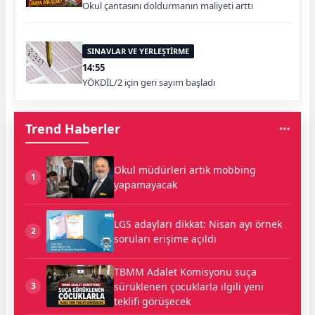
Okul çantasını doldurmanın maliyeti arttı
SINAVLAR VE YERLEŞTİRME
14:55
YÖKDİL/2 için geri sayım başladı
Trend Haberler
Okul müdürleri artık mobbing
1
yapamayacak
LGS adayları dikkat: Nisan ayı örnek
2
soruları erişime açıldı
TBMM Adalet Komisyonu suça
sürüklenen çocuklarla ilgili yeni
3
teklifi görüşecek