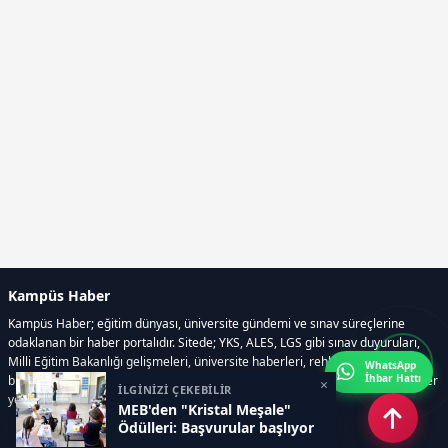
Kampüs Haber
Kampüs Haber; eğitim dünyası, üniversite gündemi ve sınav süreçlerine
odaklanan bir haber portalıdır. Sitede; YKS, ALES, LGS gibi sınav duyuruları,
Milli Eğitim Bakanlığı gelişmeleri, üniversite haberleri, rehberlik içerikleri,
WhatsApp
İhbar Hattı
bilim ve teknoloji alanındaki yenilikler ile öğrenci yaşamına dair güncel bilgiler
×
İLGİNİZİ ÇEKEBİLİR
yer alır.
MEB'den "Kristal Meşale"
Ödülleri: Başvurular başlıyor