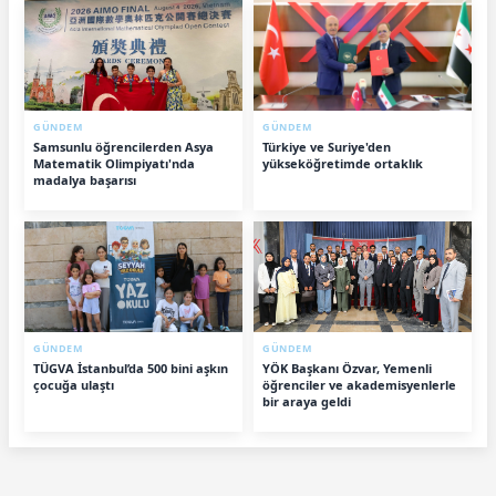
GÜNDEM
GÜNDEM
Samsunlu öğrencilerden Asya
Türkiye ve Suriye'den
Matematik Olimpiyatı'nda
yükseköğretimde ortaklık
madalya başarısı
GÜNDEM
GÜNDEM
TÜGVA İstanbul’da 500 bini aşkın
YÖK Başkanı Özvar, Yemenli
çocuğa ulaştı
öğrenciler ve akademisyenlerle
bir araya geldi