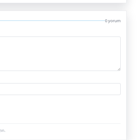
0 yorum
ın.