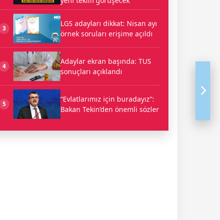
yeni teklifi görüşecek
LGS adayları dikkat: Nisan ayı
3
örnek soruları erişime açıldı
Adaylar ekran başında: TUS
4
sonuçları açıklandı
“Evlatlarımız için buradayız”:
5
Bakan Tekin’den önemli sözler