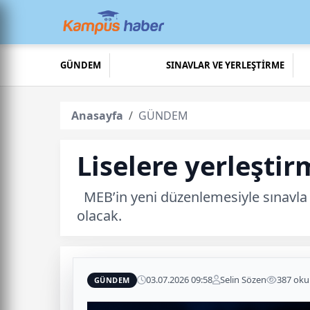
GÜNDEM
SINAVLAR VE YERLEŞTİRME
Anasayfa
GÜNDEM
Liselere yerleşti
MEB’in yeni düzenlemesiyle sınavla öğr
olacak.
03.07.2026 09:58
Selin Sözen
387 ok
GÜNDEM