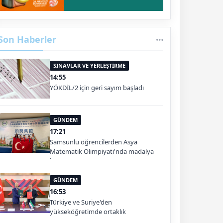
Son Haberler
SINAVLAR VE YERLEŞTİRME
14:55
YÖKDİL/2 için geri sayım başladı
GÜNDEM
17:21
Samsunlu öğrencilerden Asya
Matematik Olimpiyatı'nda madalya
başarısı
GÜNDEM
16:53
Türkiye ve Suriye'den
yükseköğretimde ortaklık