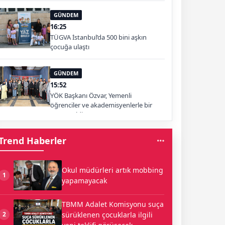
GÜNDEM
16:25
TÜGVA İstanbul’da 500 bini aşkın
çocuğa ulaştı
GÜNDEM
15:52
YÖK Başkanı Özvar, Yemenli
öğrenciler ve akademisyenlerle bir
araya geldi
Trend Haberler
Okul müdürleri artık mobbing
1
yapamayacak
TBMM Adalet Komisyonu suça
sürüklenen çocuklarla ilgili
2