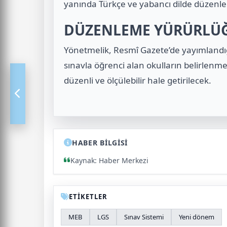
yanında Türkçe ve yabancı dilde düzenlen
DÜZENLEME YÜRÜRLÜĞ
Yönetmelik, Resmî Gazete’de yayımlandığ
sınavla öğrenci alan okulların belirlen
düzenli ve ölçülebilir hale getirilecek.
HABER BİLGİSİ
Kaynak: Haber Merkezi
ETİKETLER
MEB
LGS
Sınav Sistemi
Yeni dönem