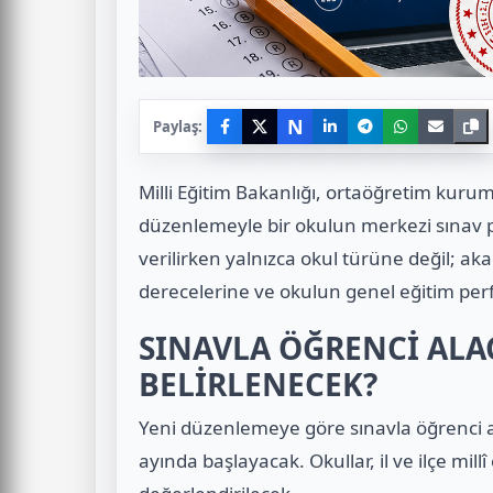
N
Paylaş:
Milli Eğitim Bakanlığı, ortaöğretim kuruml
düzenlemeyle bir okulun merkezi sınav p
verilirken yalnızca okul türüne değil; ak
derecelerine ve okulun genel eğitim per
SINAVLA ÖĞRENCİ ALA
BELİRLENECEK?
Yeni düzenlemeye göre sınavla öğrenci a
ayında başlayacak. Okullar, il ve ilçe mil