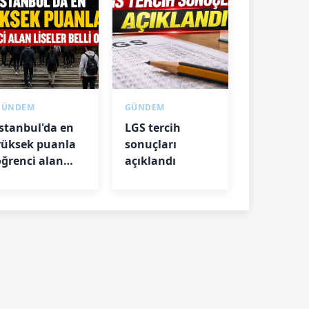
GÜNDEM
GÜNDEM
İstanbul'da en
LGS tercih
yüksek puanla
sonuçları
öğrenci alan
açıklandı
iseler belli oldu