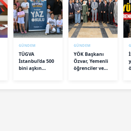
GÜNDEM
GÜNDEM
TÜGVA
YÖK Başkanı
İstanbul’da 500
Özvar, Yemenli
de
bini aşkın
öğrenciler ve
çocuğa ulaştı
akademisyenlerle
l
bir araya geldi