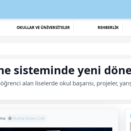
OKULLAR VE ÜNİVERSİTELER
REHBERLİK
rme sisteminde yeni dö
enci alan liselerde okul başarısı, projeler, yarışm
uma
Okuma Süresi: 2 dk