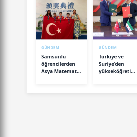
GÜNDEM
GÜNDEM
Samsunlu
Türkiye ve
öğrencilerden
Suriye'den
Asya Matematik
yükseköğretim
Olimpiyatı'nda
ortaklık
madalya
başarısı