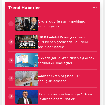
Trend Haberler
Okul müdürleri artık mobbing
1
yapamayacak
TBMM Adalet Komisyonu suça
sürüklenen çocuklarla ilgili yeni
2
teklifi görüşecek
LGS adayları dikkat: Nisan ayı örnek
3
soruları erişime açıldı
Adaylar ekran başında: TUS
4
sonuçları açıklandı
“Evlatlarımız için buradayız”: Bakan
5
Tekin’den önemli sözler