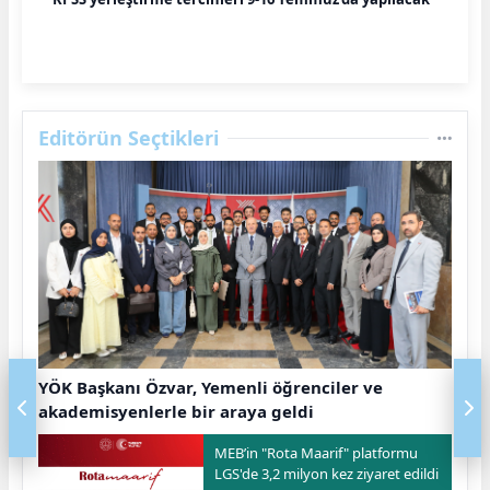
Editörün Seçtikleri
YÖK Başkanı Özvar, Yemenli öğrenciler ve
akademisyenlerle bir araya geldi
MEB’in "Rota Maarif" platformu
LGS'de 3,2 milyon kez ziyaret edildi