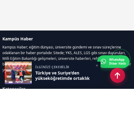
Kampüs Haber
Kampüs Haber; eğitim dünyası, üniversite gündemi ve sınav süreçlerine
odaklanan bir haber portalıdır. Sitede; YKS, ALES, LGS gibi sınav duyuruları,
Milli Eğitim Bakanlığı gelişmeleri, üniversite haberleri, rehberlik içerikleri,
WhatsApp
İhbar Hattı
bilim ve teknoloji alanındaki yenilikler ile öğrenci yaşamına dair güncel bilgiler
×
İLGİNİZİ ÇEKEBİLİR
yer alır.
Türkiye ve Suriye'den
yükseköğretimde ortaklık
Kategoriler
GÜNDEM
SINAVLAR VE YERLEŞTİRME
OKULLAR VE ÜNİVERSİTELER
REHBERLİK
BİLİM TEKNOLOJİ
KAMPÜS ÖZEL