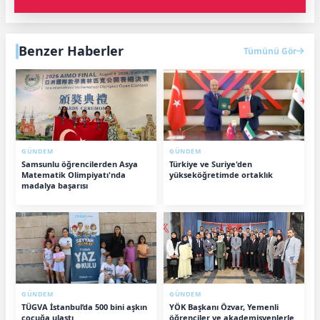
Benzer Haberler
Tümünü Gör
GÜNDEM
GÜNDEM
Samsunlu öğrencilerden Asya
Türkiye ve Suriye'den
Matematik Olimpiyatı'nda
yükseköğretimde ortaklık
madalya başarısı
GÜNDEM
GÜNDEM
TÜGVA İstanbul’da 500 bini aşkın
YÖK Başkanı Özvar, Yemenli
çocuğa ulaştı
öğrenciler ve akademisyenlerle