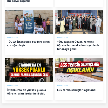
madalya başarısı
GÜNDEM
GÜNDEM
TÜGVA İstanbul’da 500 bini aşkın
YÖK Başkanı Özvar, Yemenli
çocuğa ulaştı
öğrenciler ve akademisyenlerle
bir araya geldi
GÜNDEM
GÜNDEM
İstanbul'da en yüksek puanla
LGS tercih sonuçları açıklandı
öğrenci alan liseler belli oldu