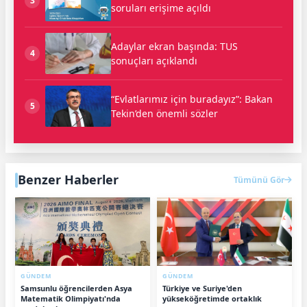
3
soruları erişime açıldı
Adaylar ekran başında: TUS
4
sonuçları açıklandı
“Evlatlarımız için buradayız”: Bakan
5
Tekin’den önemli sözler
Benzer Haberler
Tümünü Gör
GÜNDEM
GÜNDEM
Samsunlu öğrencilerden Asya
Türkiye ve Suriye'den
Matematik Olimpiyatı'nda
yükseköğretimde ortaklık