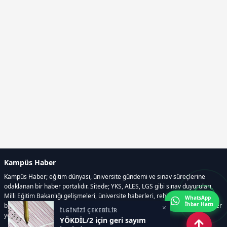
Kampüs Haber
Kampüs Haber; eğitim dünyası, üniversite gündemi ve sınav süreçlerine
odaklanan bir haber portalıdır. Sitede; YKS, ALES, LGS gibi sınav duyuruları,
Milli Eğitim Bakanlığı gelişmeleri, üniversite haberleri, rehberlik içerikleri,
WhatsApp
İhbar Hattı
bilim ve teknoloji alanındaki yenilikler ile öğrenci yaşamına dair güncel bilgiler
×
İLGİNİZİ ÇEKEBİLİR
yer alır.
YÖKDİL/2 için geri sayım