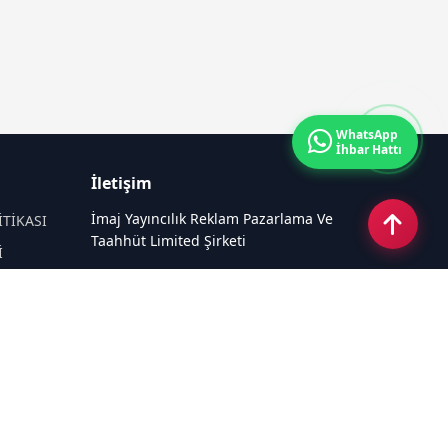
WhatsApp
İhbar Hattı
İletişim
İmaj Yayıncılık Reklam Pazarlama Ve
İTİKASI
Taahhüt Limited Şirketi
İ
Ü
Ümit Mahallesi, 2494/2 Sokak No:4
Çankaya Ankara
Email:
info@kampushaber.com
Tel:
0540 220 08 08
Sosyal Medya