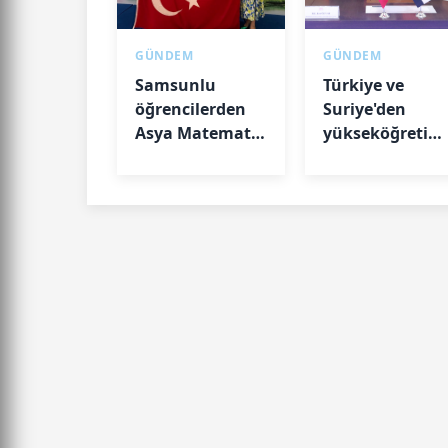
GÜNDEM
GÜNDEM
Samsunlu
Türkiye ve
öğrencilerden
Suriye'den
Asya Matematik
yükseköğretim
Olimpiyatı'nda
ortaklık
madalya
başarısı