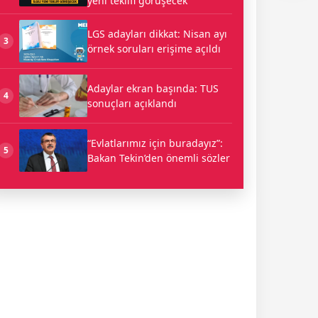
yeni teklifi görüşecek
LGS adayları dikkat: Nisan ayı
3
örnek soruları erişime açıldı
Adaylar ekran başında: TUS
4
sonuçları açıklandı
“Evlatlarımız için buradayız”:
5
Bakan Tekin’den önemli sözler