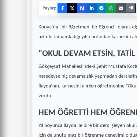
N
Paylaş:
Konya'da "bir öğretmen, bir öğrenci" olarak eğ
azimle tamamladığı yılın ardından karnesini ald
"OKUL DEVAM ETSİN, TATİ
Gökçeyurt Mahallesi'ndeki Şehit Mustafa Kozlu 
neredeyse hiç devamsızlık yapmadan derslerin
İlayda'nın, karnesini alırken öğretmenine "O
vurdu.
HEM ÖĞRETTİ HEM ÖĞREN
Yıl boyunca İlayda ile bire bir ders işleyen 
için de unutulmaz bir öğrenme deneyimi olduğ