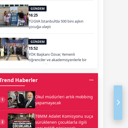
GÜNDEM
16:25
TÜGVA İstanbul’da 500 bini aşkın
çocuğa ulaştı
GÜNDEM
15:52
YÖK Başkanı Özvar, Yemenli
öğrenciler ve akademisyenlerle bir
araya geldi
Trend Haberler
Okul müdürleri artık mobbing
1
yapamayacak
TBMM Adalet Komisyonu suça
sürüklenen çocuklarla ilgili
2