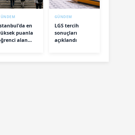
GÜNDEM
GÜNDEM
İstanbul'da en
LGS tercih
yüksek puanla
sonuçları
öğrenci alan
açıklandı
iseler belli oldu