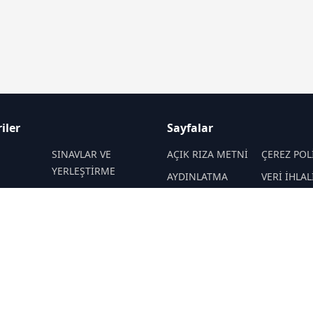
iler
Sayfalar
M
SINAVLAR VE
AÇIK RIZA METNİ
ÇEREZ POL
YERLEŞTİRME
AYDINLATMA
VERİ İHLAL
 VE
REHBERLİK
METNİ
PROSEDÜR
İTELER
VERİ SAKLAMA VE
İletişim
EKNOLOJİ
KAMPÜS ÖZEL
İMHA POLİTİKASI
RSS
Sitemap