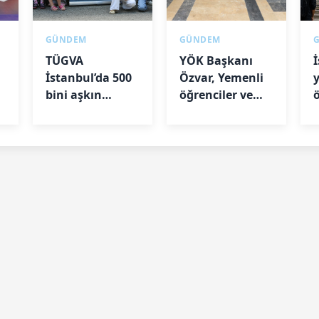
GÜNDEM
GÜNDEM
TÜGVA
YÖK Başkanı
İstanbul’da 500
Özvar, Yemenli
de
bini aşkın
öğrenciler ve
çocuğa ulaştı
akademisyenlerle
l
bir araya geldi