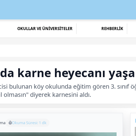
OKULLAR VE ÜNİVERSİTELER
REHBERLİK
lda karne heyecanı yaşa
isi bulunan köy okulunda eğitim gören 3. sınıf öğ
l olmasın" diyerek karnesini aldı.
uma
Okuma Süresi: 1 dk