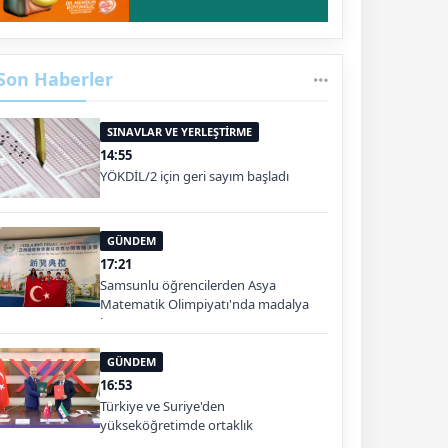
Son Haberler
SINAVLAR VE YERLEŞTİRME
14:55
YÖKDİL/2 için geri sayım başladı
GÜNDEM
17:21
Samsunlu öğrencilerden Asya
Matematik Olimpiyatı'nda madalya
başarısı
GÜNDEM
16:53
Türkiye ve Suriye'den
yükseköğretimde ortaklık