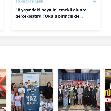
SONRAKI HABER
18 yaşındaki hayalini emekli olunca
gerçekleştirdi: Okulu birincilikle
tamamladı