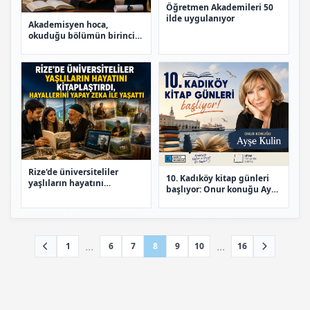
Öğretmen Akademileri 50
ilde uygulanıyor
Akademisyen hoca,
okuduğu bölümün birincisi
oldu
Rize'de üniversiteliler
10. Kadıköy kitap günleri
yaşlıların hayatını
başlıyor: Onur konuğu Ayşe
kitaplaştırdı, hayallerini
Kulin
yapay zekayla yaşattı
...
...
1
6
7
8
9
10
16