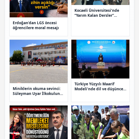
Kocaeli Üniversitesi’nde
“Yarım Kalan Dersler”
sergisi duygulandırdı
Erdoğan'dan LGS öncesi
öğrencilere moral mesajı
Türkiye Yüzyılı Maarif
Miniklerin okuma sevinci:
Modeli'nde dil ve düşünce
Süleyman Uyar İlkokulunda
vurgusu
renkli okuma bayramı