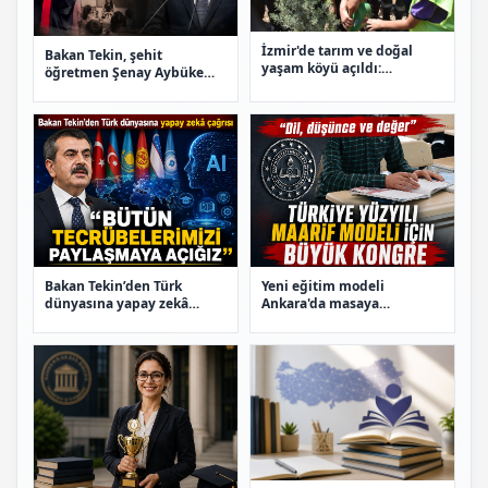
İzmir'de tarım ve doğal
Bakan Tekin, şehit
yaşam köyü açıldı:
öğretmen Şenay Aybüke
Öğrenciler doğayla
Yalçın'ı andı
buluşuyor
Bakan Tekin’den Türk
Yeni eğitim modeli
dünyasına yapay zekâ
Ankara'da masaya
çağrısı
yatırılacak