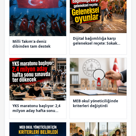
Dijital bağımlılığa karşı
Milli Takım'a deniz
geleneksel reçete: Sokak
dibinden tam destek
oyunları
MEB okul yöneticiliğinde
YKS maratonu başlıyor: 2,4
kriterleri değiştirdi
milyon aday hafta sonu
sınavda ter dökecek