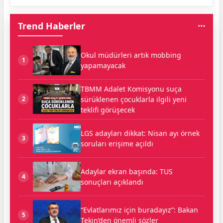
Trend Haberler
Okul müdürleri artık mobbing
1
yapamayacak
TBMM Adalet Komisyonu suça
sürüklenen çocuklarla ilgili yeni
2
teklifi görüşecek
LGS adayları dikkat: Nisan ayı örnek
3
soruları erişime açıldı
Adaylar ekran başında: TUS
4
sonuçları açıklandı
“Evlatlarımız için buradayız”: Bakan
5
Tekin’den önemli sözler