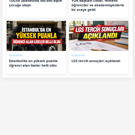
TÜGVA İstanbul’da 500 bini aşkın
YÖK Başkanı Özvar, Yemenli
çocuğa ulaştı
öğrenciler ve akademisyenlerle
bir araya geldi
GÜNDEM
GÜNDEM
İstanbul'da en yüksek puanla
LGS tercih sonuçları açıklandı
öğrenci alan liseler belli oldu