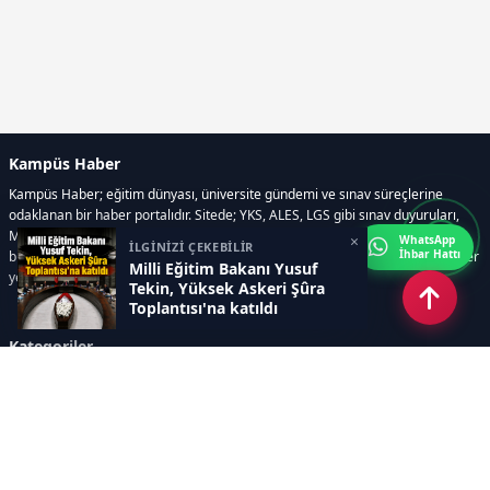
Kampüs Haber
Kampüs Haber; eğitim dünyası, üniversite gündemi ve sınav süreçlerine
odaklanan bir haber portalıdır. Sitede; YKS, ALES, LGS gibi sınav duyuruları,
Milli Eğitim Bakanlığı gelişmeleri, üniversite haberleri, rehberlik içerikleri,
×
WhatsApp
İLGİNİZİ ÇEKEBİLİR
İhbar Hattı
bilim ve teknoloji alanındaki yenilikler ile öğrenci yaşamına dair güncel bilgiler
Milli Eğitim Bakanı Yusuf
yer alır.
Tekin, Yüksek Askeri Şûra
Toplantısı'na katıldı
Kategoriler
GÜNDEM
SINAVLAR VE YERLEŞTİRME
OKULLAR VE ÜNİVERSİTELER
REHBERLİK
BİLİM TEKNOLOJİ
KAMPÜS ÖZEL