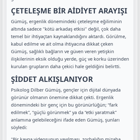
ÇETELEŞME BİR AİDİYET ARAYIŞI
Gümüş, ergenlik dönemindeki çeteleşme eğiliminin
altında sadece "kötü arkadaş etkisi" değil, çok daha
temel bir ihtiyaçtan kaynaklandığını aktardı. G
örülme,
kabul edilme ve ait olma ihtiyacına dikkat çeken
Gümüş, s
ağlıklı bağların ve güven veren yetişkin
ilişkilerinin eksik olduğu yerde, güç ve korku üzerinden
kurulan grupların daha çekici hale geldiğini belirtti.
ŞİDDET ALKIŞLANIYOR
Psikolog Dilber Gümüş, gençler için dijital dünyada
görünür olmanın önemine dikkat çekti.
Ergenlik
dönemindeki bir genç için bu görünürlüğün; “fark
edilmek”, “güçlü görünmek” ya da “etki yaratmak”
anlamına gelebileceğini ifade eden Gümüş, şunları
söyledi:
"Bir kavga videosunun yayılması, zorbalığın mizaha