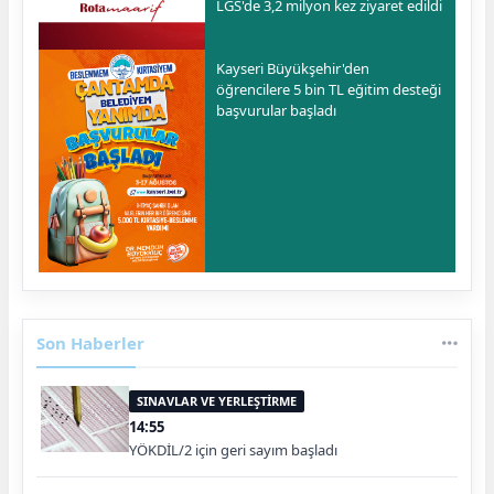
LGS'de 3,2 milyon kez ziyaret edildi
Kayseri Büyükşehir'den
öğrencilere 5 bin TL eğitim desteği
başvurular başladı
Son Haberler
SINAVLAR VE YERLEŞTİRME
14:55
YÖKDİL/2 için geri sayım başladı