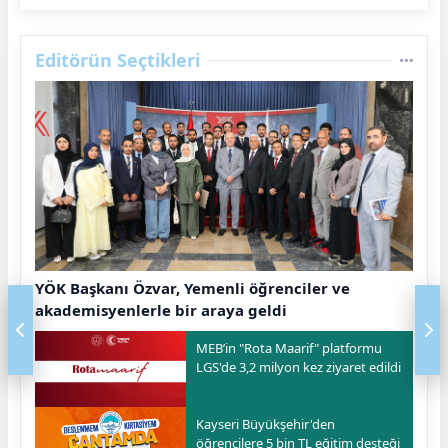
Editörün Seçtikleri
YÖK Başkanı Özvar, Yemenli öğrenciler ve
akademisyenlerle bir araya geldi
MEB’in "Rota Maarif" platformu
LGS'de 3,2 milyon kez ziyaret edildi
Kayseri Büyükşehir'den
öğrencilere 5 bin TL eğitim desteği