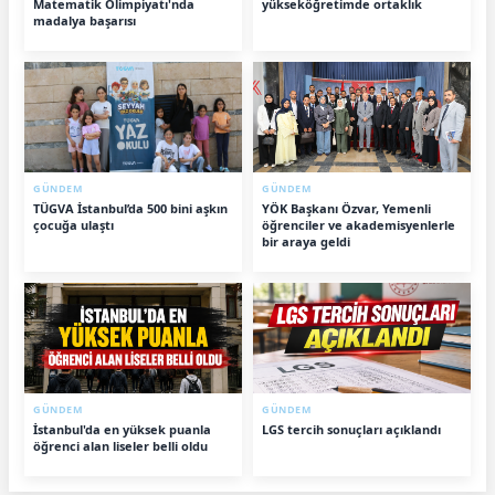
Matematik Olimpiyatı'nda
yükseköğretimde ortaklık
madalya başarısı
GÜNDEM
GÜNDEM
TÜGVA İstanbul’da 500 bini aşkın
YÖK Başkanı Özvar, Yemenli
çocuğa ulaştı
öğrenciler ve akademisyenlerle
bir araya geldi
GÜNDEM
GÜNDEM
İstanbul'da en yüksek puanla
LGS tercih sonuçları açıklandı
öğrenci alan liseler belli oldu