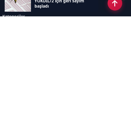
YÖKDİL/2 için geri sayım
başladı
Kategoriler
GÜNDEM
SINAVLAR VE YERLEŞTİRME
OKULLAR VE ÜNİVERSİTELER
REHBERLİK
BİLİM TEKNOLOJİ
KAMPÜS ÖZEL
Sayfalar
AÇIK RIZA METNİ
ÇEREZ POLİTİKASI
AYDINLATMA METNİ
VERİ İHLALİ PROSEDÜRÜ
VERİ SAKLAMA VE İMHA
İletişim
POLİTİKASI
RSS
Sitemap
İletişim