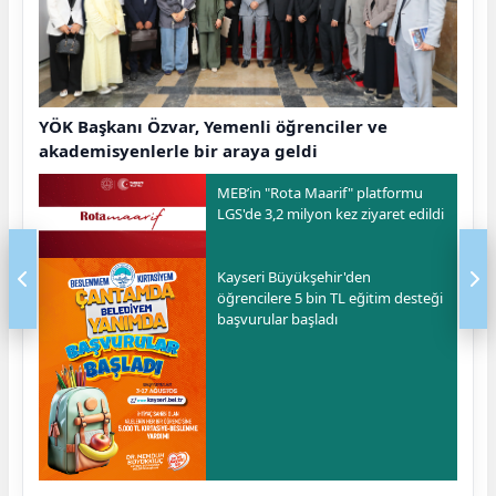
YÖK Başkanı Özvar, Yemenli öğrenciler ve
akademisyenlerle bir araya geldi
MEB’in "Rota Maarif" platformu
LGS'de 3,2 milyon kez ziyaret edildi
Kayseri Büyükşehir'den
öğrencilere 5 bin TL eğitim desteği
başvurular başladı