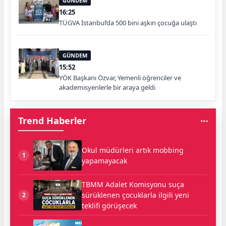
GÜNDEM
16:25
TÜGVA İstanbul’da 500 bini aşkın çocuğa ulaştı
GÜNDEM
15:52
YÖK Başkanı Özvar, Yemenli öğrenciler ve
akademisyenlerle bir araya geldi
Trend Haberler
Okul müdürleri artık mobbing
1
yapamayacak
TBMM Adalet Komisyonu suça
sürüklenen çocuklarla ilgili yeni
2
teklifi görüşecek