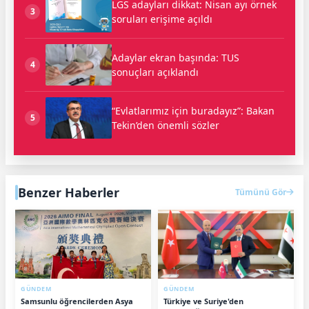
LGS adayları dikkat: Nisan ayı örnek
3
soruları erişime açıldı
Adaylar ekran başında: TUS
4
sonuçları açıklandı
“Evlatlarımız için buradayız”: Bakan
5
Tekin’den önemli sözler
Benzer Haberler
Tümünü Gör
GÜNDEM
GÜNDEM
Samsunlu öğrencilerden Asya
Türkiye ve Suriye'den