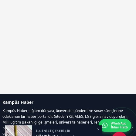
Kampüs Haber
Kampüs Haber; eğitim dünyası, üniversite gündemi ve sınav süreçlerine
odaklanan bir haber portalıdır. Sitede; YKS, ALES, LGS gibi sınav duyuruları,
Milli Eğitim Bakanlığı gelişmeleri, üniversite haberleri, rehberlik içerikleri,
WhatsApp
İhbar Hattı
bilim ve teknoloji alanındaki yenilikler ile öğrenci yaşamına dair güncel bilgiler
×
İLGİNİZİ ÇEKEBİLİR
yer alır.