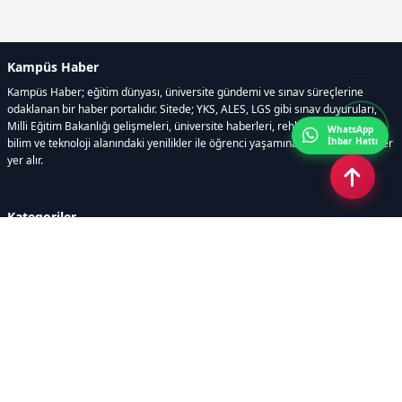
Kampüs Haber
Kampüs Haber; eğitim dünyası, üniversite gündemi ve sınav süreçlerine
odaklanan bir haber portalıdır. Sitede; YKS, ALES, LGS gibi sınav duyuruları,
Milli Eğitim Bakanlığı gelişmeleri, üniversite haberleri, rehberlik içerikleri,
WhatsApp
İhbar Hattı
bilim ve teknoloji alanındaki yenilikler ile öğrenci yaşamına dair güncel bilgiler
yer alır.
Kategoriler
GÜNDEM
SINAVLAR VE YERLEŞTİRME
OKULLAR VE ÜNİVERSİTELER
REHBERLİK
BİLİM TEKNOLOJİ
KAMPÜS ÖZEL
Sayfalar
AÇIK RIZA METNİ
ÇEREZ POLİTİKASI