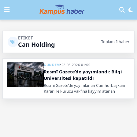
ETIKET
Toplam
1
haber
Can Holding
GÜNDEM
•
22.05.2026 01:00
Resmî Gazete’de yayımlandı: Bilgi
Üniversitesi kapatıldı
Resmî Gazete’de yayımlanan Cumhurbaşkanı
Kararı ile kurucu vakfına kayyım atanan
İstanbul Bilgi Üniversitesinin faaliyet izni
kaldırıldı.