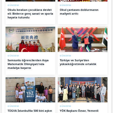
GÜNDEM
GÜNDEM
Okulu bırakan çocuklara devlet
Okul çantasını doldurmanın
eli: Binlerce genç sanat ve sporla
maliyeti arttı
hayata tutundu
GÜNDEM
GÜNDEM
Samsunlu öğrencilerden Asya
Türkiye ve Suriye'den
Matematik Olimpiyatı'nda
yükseköğretimde ortaklık
madalya başarısı
GÜNDEM
GÜNDEM
TÜGVA İstanbul’da 500 bini aşkın
YÖK Başkanı Özvar, Yemenli