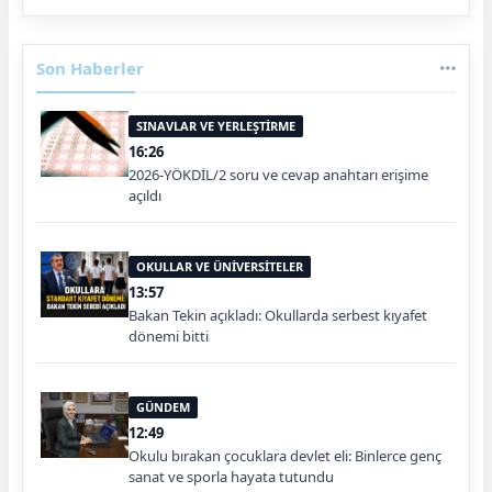
Son Haberler
SINAVLAR VE YERLEŞTİRME
16:26
2026-YÖKDİL/2 soru ve cevap anahtarı erişime
açıldı
OKULLAR VE ÜNİVERSİTELER
13:57
Bakan Tekin açıkladı: Okullarda serbest kıyafet
dönemi bitti
GÜNDEM
12:49
Okulu bırakan çocuklara devlet eli: Binlerce genç
sanat ve sporla hayata tutundu