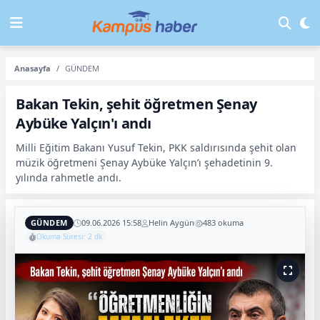
Anasayfa
GÜNDEM
Bakan Tekin, şehit öğretmen Şenay
Aybüke Yalçın'ı andı
Milli Eğitim Bakanı Yusuf Tekin, PKK saldırısında şehit olan
müzik öğretmeni Şenay Aybüke Yalçın’ı şehadetinin 9.
yılında rahmetle andı.
GÜNDEM
09.06.2026 15:58
Helin Aygün
483 okuma
Okuma Süresi: 2 dk