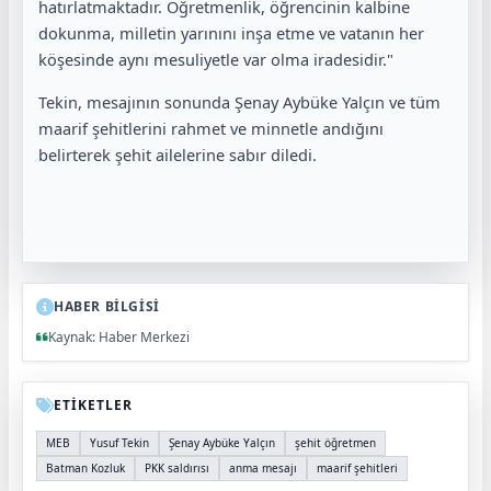
hatırlatmaktadır. Öğretmenlik, öğrencinin kalbine
dokunma, milletin yarınını inşa etme ve vatanın her
köşesinde aynı mesuliyetle var olma iradesidir."
Tekin, mesajının sonunda Şenay Aybüke Yalçın ve tüm
maarif şehitlerini rahmet ve minnetle andığını
belirterek şehit ailelerine sabır diledi.
HABER BİLGİSİ
Kaynak: Haber Merkezi
ETİKETLER
MEB
Yusuf Tekin
Şenay Aybüke Yalçın
şehit öğretmen
Batman Kozluk
PKK saldırısı
anma mesajı
maarif şehitleri