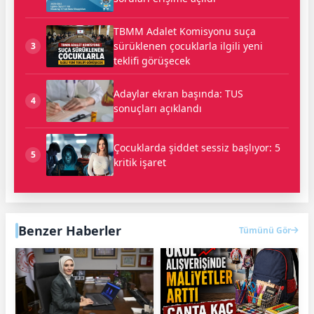
TBMM Adalet Komisyonu suça
sürüklenen çocuklarla ilgili yeni
3
teklifi görüşecek
Adaylar ekran başında: TUS
4
sonuçları açıklandı
Çocuklarda şiddet sessiz başlıyor: 5
5
kritik işaret
Benzer Haberler
Tümünü Gör