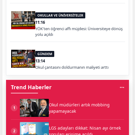
OKULLAR VE ÜNİVERSİTELER
11:16
YÖK'ten öğrenci affı müjdesi: Üniversiteye dönüş
yolu açıldı
GÜNDEM
13:14
Okul çantasını doldurmanın maliyeti arttı
Trend Haberler
Okul müdürleri artık mobbing
1
yapamayacak
LGS adayları dikkat: Nisan ayı örnek
2
soruları erişime açıldı