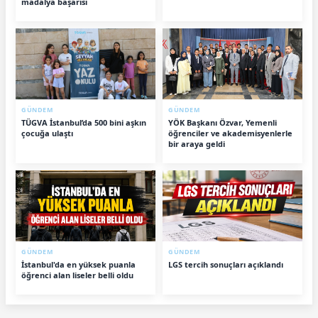
madalya başarısı
GÜNDEM
GÜNDEM
TÜGVA İstanbul’da 500 bini aşkın
YÖK Başkanı Özvar, Yemenli
çocuğa ulaştı
öğrenciler ve akademisyenlerle
bir araya geldi
GÜNDEM
GÜNDEM
İstanbul'da en yüksek puanla
LGS tercih sonuçları açıklandı
öğrenci alan liseler belli oldu