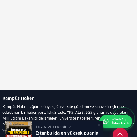
Kampüs Haber
Kampüs Haber; eğitim dünyası, üniversite gündemi ve sınav süreçlerine
odaklanan bir haber portalıdır. Sitede; YKS, ALES, LGS gibi sınav duyuruları,
Milli Eğitim Bakanlığı gelişmeleri, üniversite haberleri, rehberlik içerikleri,
WhatsApp
İhbar Hattı
bilim ve teknoloji alanındaki yenilikler ile öğrenci yaşamına dair güncel bilgiler
×
İLGİNİZİ ÇEKEBİLİR
yer alır.
İstanbul'da en yüksek puanla