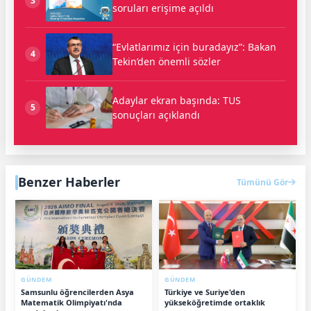
3
soruları erişime açıldı
“Evlatlarımız için buradayız”: Bakan
4
Tekin’den önemli sözler
Adaylar ekran başında: TUS
5
sonuçları açıklandı
Benzer Haberler
Tümünü Gör
GÜNDEM
GÜNDEM
Samsunlu öğrencilerden Asya
Türkiye ve Suriye'den
Matematik Olimpiyatı'nda
yükseköğretimde ortaklık