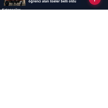
öğrenci alan liseler belli oldu
Kategoriler
GÜNDEM
SINAVLAR VE YERLEŞTİRME
OKULLAR VE ÜNİVERSİTELER
REHBERLİK
BİLİM TEKNOLOJİ
KAMPÜS ÖZEL
Sayfalar
AÇIK RIZA METNİ
ÇEREZ POLİTİKASI
AYDINLATMA METNİ
VERİ İHLALİ PROSEDÜRÜ
VERİ SAKLAMA VE İMHA
İletişim
POLİTİKASI
RSS
Sitemap
İletişim
İmaj Yayıncılık Reklam Pazarlama Ve Taahhüt Limited Şirketi