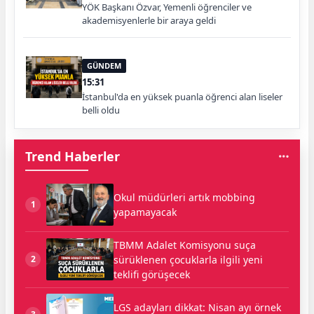
YÖK Başkanı Özvar, Yemenli öğrenciler ve
akademisyenlerle bir araya geldi
GÜNDEM
15:31
İstanbul'da en yüksek puanla öğrenci alan liseler
belli oldu
Trend Haberler
Okul müdürleri artık mobbing
1
yapamayacak
TBMM Adalet Komisyonu suça
sürüklenen çocuklarla ilgili yeni
2
teklifi görüşecek
LGS adayları dikkat: Nisan ayı örnek