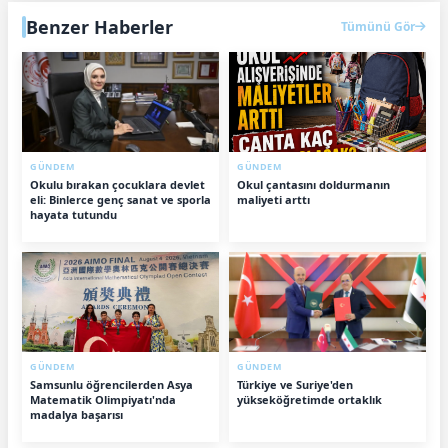
Benzer Haberler
Tümünü Gör
GÜNDEM
GÜNDEM
Okulu bırakan çocuklara devlet
Okul çantasını doldurmanın
eli: Binlerce genç sanat ve sporla
maliyeti arttı
hayata tutundu
GÜNDEM
GÜNDEM
Samsunlu öğrencilerden Asya
Türkiye ve Suriye'den
Matematik Olimpiyatı'nda
yükseköğretimde ortaklık
madalya başarısı