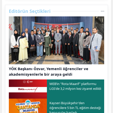
Editörün Seçtikleri
YÖK Başkanı Özvar, Yemenli öğrenciler ve
akademisyenlerle bir araya geldi
MEB’in "Rota Maarif" platformu
LGS'de 3,2 milyon kez ziyaret edildi
Kayseri Büyükşehir'den
öğrencilere 5 bin TL eğitim desteği
başvurular başladı