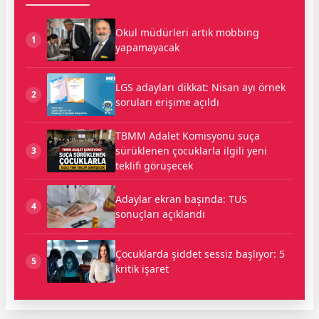
Okul müdürleri artık mobbing
1
yapamayacak
LGS adayları dikkat: Nisan ayı örnek
2
soruları erişime açıldı
TBMM Adalet Komisyonu suça
sürüklenen çocuklarla ilgili yeni
3
teklifi görüşecek
Adaylar ekran başında: TUS
4
sonuçları açıklandı
Çocuklarda şiddet sessiz başlıyor: 5
5
kritik işaret