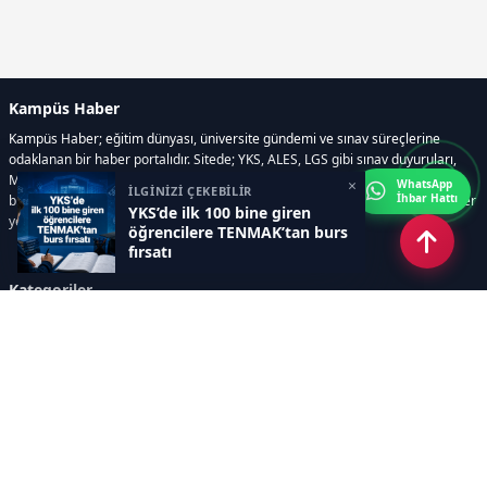
Kampüs Haber
Kampüs Haber; eğitim dünyası, üniversite gündemi ve sınav süreçlerine
odaklanan bir haber portalıdır. Sitede; YKS, ALES, LGS gibi sınav duyuruları,
Milli Eğitim Bakanlığı gelişmeleri, üniversite haberleri, rehberlik içerikleri,
×
WhatsApp
İLGİNİZİ ÇEKEBİLİR
İhbar Hattı
bilim ve teknoloji alanındaki yenilikler ile öğrenci yaşamına dair güncel bilgiler
YKS’de ilk 100 bine giren
yer alır.
öğrencilere TENMAK’tan burs
fırsatı
Kategoriler
GÜNDEM
SINAVLAR VE YERLEŞTİRME
OKULLAR VE ÜNİVERSİTELER
REHBERLİK
BİLİM TEKNOLOJİ
KAMPÜS ÖZEL
Sayfalar