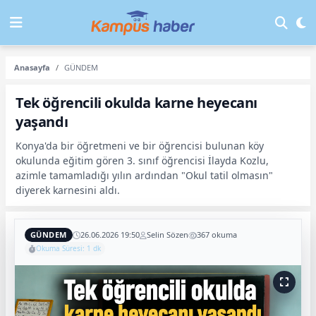
Anasayfa
GÜNDEM
Tek öğrencili okulda karne heyecanı
yaşandı
Konya'da bir öğretmeni ve bir öğrencisi bulunan köy
okulunda eğitim gören 3. sınıf öğrencisi İlayda Kozlu,
azimle tamamladığı yılın ardından "Okul tatil olmasın"
diyerek karnesini aldı.
GÜNDEM
26.06.2026 19:50
Selin Sözen
367 okuma
Okuma Süresi: 1 dk