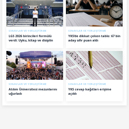
SINAVLAR VE YERLEŞTİRME
SINAVLAR VE YERLEŞTİRME
LGS 2026 birincileri formülü
YKS’de dikkat çeken tablo: 67 bin
verdi: Uyku, kitap ve disiplin
aday sıfır puan aldı
SINAVLAR VE YERLEŞTİRME
SINAVLAR VE YERLEŞTİRME
Atılım Üniversitesi mezunlarını
YKS cevap kağıtları erişime
uğurladı
açıldı