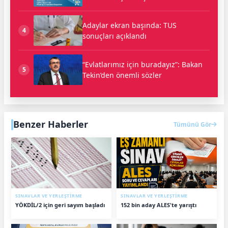
Adaylar ekran başında: TUS
4
sonuçları açıklandı
“Evlatlarımız için buradayız”: Bakan
5
Tekin’den önemli sözler
Benzer Haberler
Tümünü Gör
SINAVLAR VE YERLEŞTİRME
SINAVLAR VE YERLEŞTİRME
YÖKDİL/2 için geri sayım başladı
152 bin aday ALES'te yarıştı