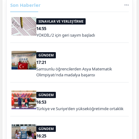
Son Haberler
SINAVLAR VE YERLEŞTİRME
14:55
YÖKDİL/2 için geri sayım başladı
GÜNDEM
17:21
Samsunlu öğrencilerden Asya Matematik
Olimpiyatı'nda madalya başarısı
GÜNDEM
16:53
Türkiye ve Suriye'den yükseköğretimde ortaklık
GÜNDEM
16:25