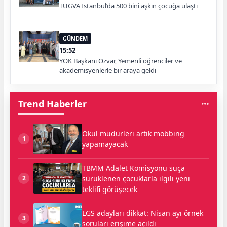
TÜGVA İstanbul’da 500 bini aşkın çocuğa ulaştı
GÜNDEM
15:52
YÖK Başkanı Özvar, Yemenli öğrenciler ve
akademisyenlerle bir araya geldi
Trend Haberler
Okul müdürleri artık mobbing
1
yapamayacak
TBMM Adalet Komisyonu suça
sürüklenen çocuklarla ilgili yeni
2
teklifi görüşecek
LGS adayları dikkat: Nisan ayı örnek
3
soruları erişime açıldı