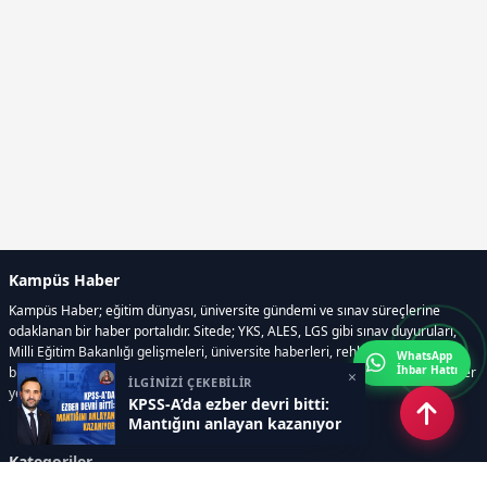
Kampüs Haber
Kampüs Haber; eğitim dünyası, üniversite gündemi ve sınav süreçlerine
odaklanan bir haber portalıdır. Sitede; YKS, ALES, LGS gibi sınav duyuruları,
Milli Eğitim Bakanlığı gelişmeleri, üniversite haberleri, rehberlik içerikleri,
WhatsApp
İhbar Hattı
bilim ve teknoloji alanındaki yenilikler ile öğrenci yaşamına dair güncel bilgiler
×
İLGİNİZİ ÇEKEBİLİR
yer alır.
KPSS-A’da ezber devri bitti:
Mantığını anlayan kazanıyor
Kategoriler