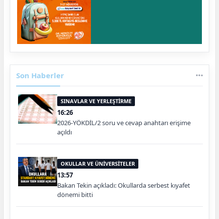
Son Haberler
SINAVLAR VE YERLEŞTİRME
16:26
2026-YÖKDİL/2 soru ve cevap anahtarı erişime
açıldı
OKULLAR VE ÜNİVERSİTELER
13:57
Bakan Tekin açıkladı: Okullarda serbest kıyafet
dönemi bitti