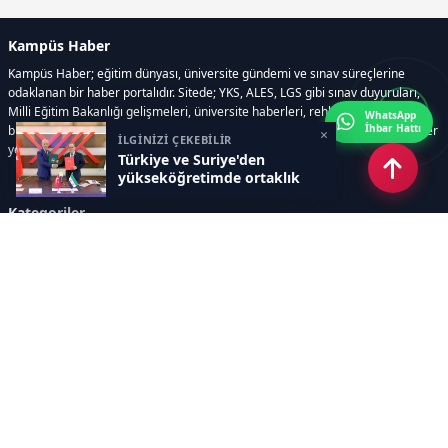
Kampüs Haber
Kampüs Haber; eğitim dünyası, üniversite gündemi ve sınav süreçlerine
odaklanan bir haber portalıdır. Sitede; YKS, ALES, LGS gibi sınav duyuruları,
Milli Eğitim Bakanlığı gelişmeleri, üniversite haberleri, rehberlik içerikleri,
WhatsApp
İhbar Hattı
bilim ve teknoloji alanındaki yenilikler ile öğrenci yaşamına dair güncel bilgiler
×
İLGİNİZİ ÇEKEBİLİR
yer alır.
Türkiye ve Suriye'den
yükseköğretimde ortaklık
Kategoriler
GÜNDEM
SINAVLAR VE YERLEŞTİRME
OKULLAR VE ÜNİVERSİTELER
REHBERLİK
BİLİM TEKNOLOJİ
KAMPÜS ÖZEL
Sayfalar
AÇIK RIZA METNİ
ÇEREZ POLİTİKASI
AYDINLATMA METNİ
VERİ İHLALİ PROSEDÜRÜ