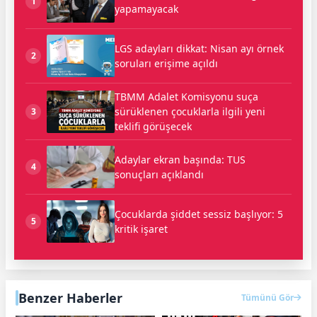
1
yapamayacak
LGS adayları dikkat: Nisan ayı örnek
2
soruları erişime açıldı
TBMM Adalet Komisyonu suça
sürüklenen çocuklarla ilgili yeni
3
teklifi görüşecek
Adaylar ekran başında: TUS
4
sonuçları açıklandı
Çocuklarda şiddet sessiz başlıyor: 5
5
kritik işaret
Benzer Haberler
Tümünü Gör