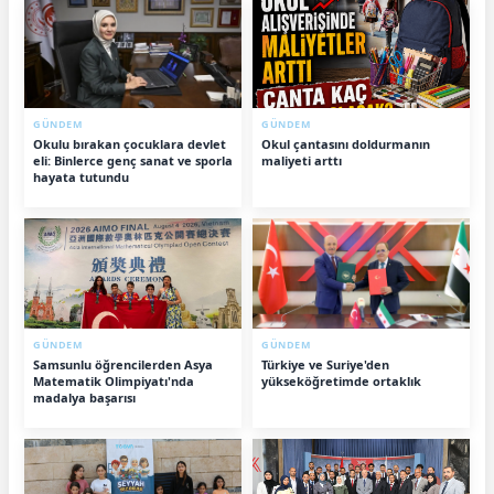
GÜNDEM
GÜNDEM
Okulu bırakan çocuklara devlet
Okul çantasını doldurmanın
eli: Binlerce genç sanat ve sporla
maliyeti arttı
hayata tutundu
GÜNDEM
GÜNDEM
Samsunlu öğrencilerden Asya
Türkiye ve Suriye'den
Matematik Olimpiyatı'nda
yükseköğretimde ortaklık
madalya başarısı