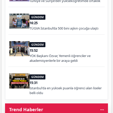
Türkiye ve Suriye'den yükseköğretimde ortaklık
GÜNDEM
16:25
TÜGVA İstanbul’da 500 bini aşkın çocuğa ulaştı
GÜNDEM
15:52
YÖK Başkanı Özvar, Yemenli öğrenciler ve
akademisyenlerle bir araya geldi
GÜNDEM
15:31
İstanbul'da en yüksek puanla öğrenci alan liseler
belli oldu
Trend Haberler