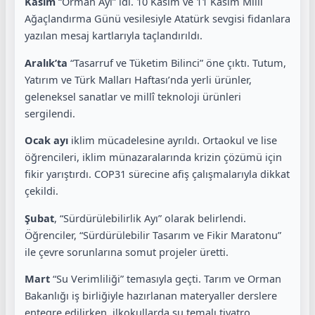
Kasım
“Orman Ayı” idi. 10 Kasım ve 11 Kasım Millî
Ağaçlandırma Günü vesilesiyle Atatürk sevgisi fidanlara
yazılan mesaj kartlarıyla taçlandırıldı.
Aralık’ta
“Tasarruf ve Tüketim Bilinci” öne çıktı. Tutum,
Yatırım ve Türk Malları Haftası’nda yerli ürünler,
geleneksel sanatlar ve millî teknoloji ürünleri
sergilendi.
Ocak ayı
iklim mücadelesine ayrıldı. Ortaokul ve lise
öğrencileri, iklim münazaralarında krizin çözümü için
fikir yarıştırdı. COP31 sürecine afiş çalışmalarıyla dikkat
çekildi.
Şubat
, “Sürdürülebilirlik Ayı” olarak belirlendi.
Öğrenciler, “Sürdürülebilir Tasarım ve Fikir Maratonu”
ile çevre sorunlarına somut projeler üretti.
Mart
“Su Verimliliği” temasıyla geçti. Tarım ve Orman
Bakanlığı iş birliğiyle hazırlanan materyaller derslere
entegre edilirken, ilkokullarda su temalı tiyatro