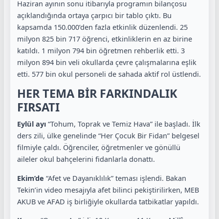
Haziran ayının sonu itibarıyla programın bilançosu
açıklandığında ortaya çarpıcı bir tablo çıktı. Bu
kapsamda
150.000’den fazla etkinlik
düzenlendi.
25
milyon 825 bin 717 öğrenci
, etkinliklerin en az birine
katıldı.
1 milyon 794 bin öğretmen
rehberlik etti.
3
milyon 894 bin veli
okullarda çevre çalışmalarına eşlik
etti.
577 bin okul personeli
de sahada aktif rol üstlendi.
HER TEMA BİR FARKINDALIK
FIRSATI
Eylül ayı
“Tohum, Toprak ve Temiz Hava” ile başladı. İlk
ders zili, ülke genelinde “Her Çocuk Bir Fidan” belgesel
filmiyle çaldı. Öğrenciler, öğretmenler ve gönüllü
aileler okul bahçelerini fidanlarla donattı.
Ekim’de
“Afet ve Dayanıklılık” teması işlendi. Bakan
Tekin’in video mesajıyla afet bilinci pekiştirilirken, MEB
AKUB ve AFAD iş birliğiyle okullarda tatbikatlar yapıldı.