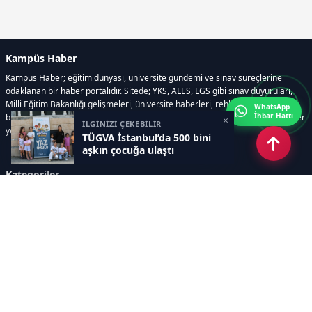
Kampüs Haber
Kampüs Haber; eğitim dünyası, üniversite gündemi ve sınav süreçlerine
odaklanan bir haber portalıdır. Sitede; YKS, ALES, LGS gibi sınav duyuruları,
Milli Eğitim Bakanlığı gelişmeleri, üniversite haberleri, rehberlik içerikleri,
WhatsApp
İhbar Hattı
bilim ve teknoloji alanındaki yenilikler ile öğrenci yaşamına dair güncel bilgiler
×
İLGİNİZİ ÇEKEBİLİR
yer alır.
TÜGVA İstanbul’da 500 bini
aşkın çocuğa ulaştı
Kategoriler
GÜNDEM
SINAVLAR VE YERLEŞTİRME
OKULLAR VE ÜNİVERSİTELER
REHBERLİK
BİLİM TEKNOLOJİ
KAMPÜS ÖZEL
Sayfalar
AÇIK RIZA METNİ
ÇEREZ POLİTİKASI