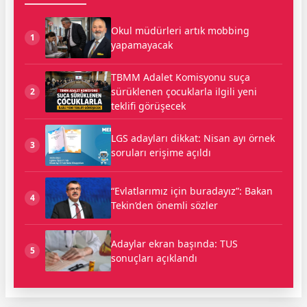
Okul müdürleri artık mobbing
1
yapamayacak
TBMM Adalet Komisyonu suça
sürüklenen çocuklarla ilgili yeni
2
teklifi görüşecek
LGS adayları dikkat: Nisan ayı örnek
3
soruları erişime açıldı
“Evlatlarımız için buradayız”: Bakan
4
Tekin’den önemli sözler
Adaylar ekran başında: TUS
5
sonuçları açıklandı