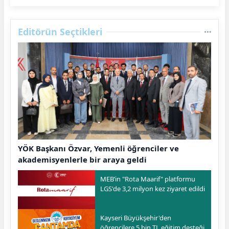
Editörün Seçtikleri
YÖK Başkanı Özvar, Yemenli öğrenciler ve
akademisyenlerle bir araya geldi
MEB’in "Rota Maarif" platformu
LGS'de 3,2 milyon kez ziyaret edildi
Kayseri Büyükşehir'den
öğrencilere 5 bin TL eğitim desteği