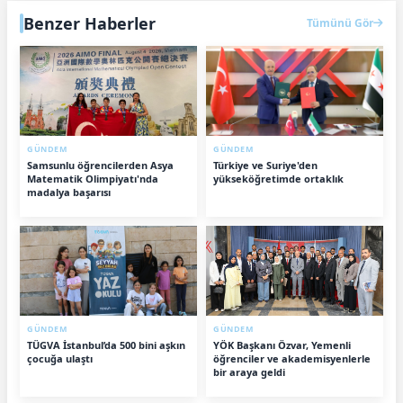
Benzer Haberler
Tümünü Gör
GÜNDEM
GÜNDEM
Samsunlu öğrencilerden Asya
Türkiye ve Suriye'den
Matematik Olimpiyatı'nda
yükseköğretimde ortaklık
madalya başarısı
GÜNDEM
GÜNDEM
TÜGVA İstanbul’da 500 bini aşkın
YÖK Başkanı Özvar, Yemenli
çocuğa ulaştı
öğrenciler ve akademisyenlerle
bir araya geldi