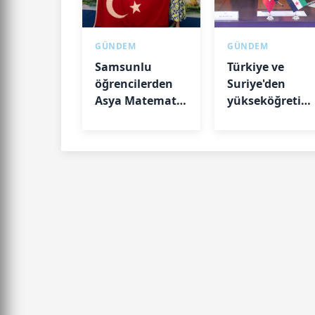
GÜNDEM
GÜNDEM
Samsunlu
Türkiye ve
öğrencilerden
Suriye'den
Asya Matematik
yükseköğretim
Olimpiyatı'nda
ortaklık
madalya
başarısı