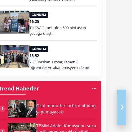
GÜNDEM
16:25
TÜGVA İstanbul’da 500 bini aşkın
çocuğa ulaştı
GÜNDEM
15:52
YÖK Başkanı Özvar, Yemenli
öğrenciler ve akademisyenlerle bir
araya geldi
Trend Haberler
Okul müdürleri artık mobbing
1
yapamayacak
TBMM Adalet Komisyonu suça
sürüklenen çocuklarla ilgili
2