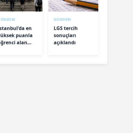
GÜNDEM
GÜNDEM
İstanbul'da en
LGS tercih
yüksek puanla
sonuçları
öğrenci alan
açıklandı
iseler belli oldu