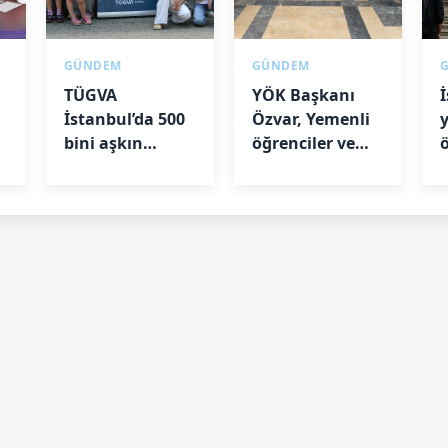
GÜNDEM
GÜNDEM
TÜGVA
YÖK Başkanı
İstanbul’da 500
Özvar, Yemenli
de
bini aşkın
öğrenciler ve
çocuğa ulaştı
akademisyenlerle
l
bir araya geldi