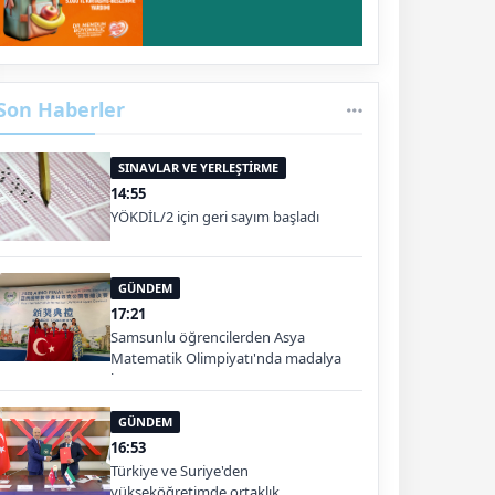
Son Haberler
SINAVLAR VE YERLEŞTİRME
14:55
YÖKDİL/2 için geri sayım başladı
GÜNDEM
17:21
Samsunlu öğrencilerden Asya
Matematik Olimpiyatı'nda madalya
başarısı
GÜNDEM
16:53
Türkiye ve Suriye'den
yükseköğretimde ortaklık