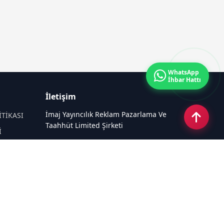
WhatsApp
İhbar Hattı
İletişim
İmaj Yayıncılık Reklam Pazarlama Ve
İTİKASI
Taahhüt Limited Şirketi
İ
Ü
Ümit Mahallesi, 2494/2 Sokak No:4
Çankaya Ankara
Email:
info@kampushaber.com
Tel:
0540 220 08 08
Sosyal Medya