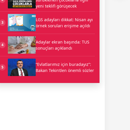
yeni teklifi görüşecek
LGS adayları dikkat: Nisan ayı
3
örnek soruları erişime açıldı
Adaylar ekran başında: TUS
4
sonuçları açıklandı
“Evlatlarımız için buradayız”:
5
Bakan Tekin’den önemli sözler