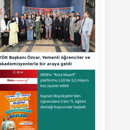
YÖK Başkanı Özvar, Yemenli öğrenciler ve
akademisyenlerle bir araya geldi
MEB’in "Rota Maarif"
platformu LGS'de 3,2 milyon
kez ziyaret edildi
Kayseri Büyükşehir'den
öğrencilere 5 bin TL eğitim
desteği başvurular başladı