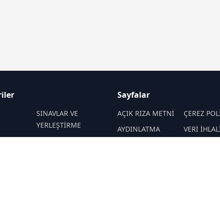
iler
Sayfalar
M
SINAVLAR VE
AÇIK RIZA METNİ
ÇEREZ POL
YERLEŞTİRME
AYDINLATMA
VERİ İHLAL
 VE
REHBERLİK
METNİ
PROSEDÜR
İTELER
VERİ SAKLAMA VE
İletişim
EKNOLOJİ
KAMPÜS ÖZEL
İMHA POLİTİKASI
RSS
Sitemap