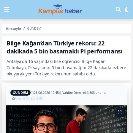
Anasayfa
GÜNDEM
Bilge Kağan’dan Türkiye rekoru: 22
dakikada 5 bin basamaklı Pi performansı
Antalya'da 16 yaşındaki lise öğrencisi Bilge Kağan
Çetinkaya, Pi sayısının 5 bin basamağını 22 dakikada ezbere
okuyarak yeni Türkiye rekorunun sahibi oldu.
GÜNDEM
25.06.2026 12:45
Nahibe Demirel
503 okuma
Okuma Süresi: 2 dk