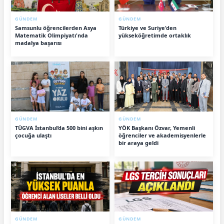
GÜNDEM
GÜNDEM
Samsunlu öğrencilerden Asya
Türkiye ve Suriye'den
Matematik Olimpiyatı'nda
yükseköğretimde ortaklık
madalya başarısı
GÜNDEM
GÜNDEM
TÜGVA İstanbul’da 500 bini aşkın
YÖK Başkanı Özvar, Yemenli
çocuğa ulaştı
öğrenciler ve akademisyenlerle
bir araya geldi
GÜNDEM
GÜNDEM