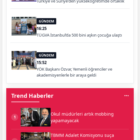
Türkiye ve Suriye'den yükseköğretimde ortaklık
GÜNDEM
16:25
TÜGVA İstanbul’da 500 bini aşkın çocuğa ulaştı
GÜNDEM
15:52
YÖK Başkanı Özvar, Yemenli öğrenciler ve
akademisyenlerle bir araya geldi
Trend Haberler
Okul müdürleri artık mobbing
1
yapamayacak
TBMM Adalet Komisyonu suça