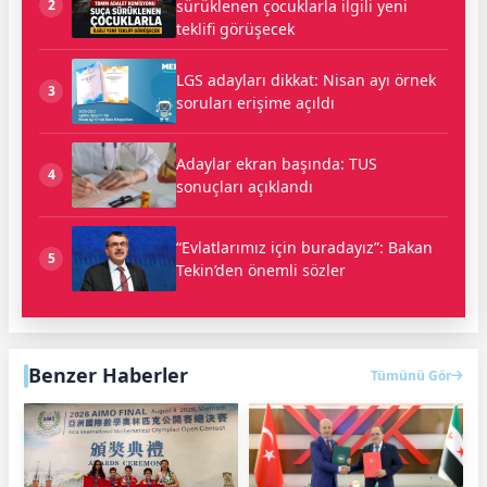
sürüklenen çocuklarla ilgili yeni
2
teklifi görüşecek
LGS adayları dikkat: Nisan ayı örnek
3
soruları erişime açıldı
Adaylar ekran başında: TUS
4
sonuçları açıklandı
“Evlatlarımız için buradayız”: Bakan
5
Tekin’den önemli sözler
Benzer Haberler
Tümünü Gör