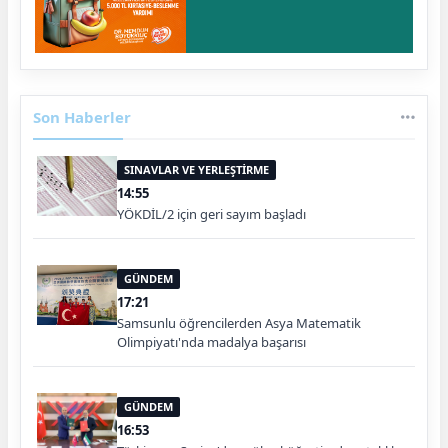
Son Haberler
SINAVLAR VE YERLEŞTİRME
14:55
YÖKDİL/2 için geri sayım başladı
GÜNDEM
17:21
Samsunlu öğrencilerden Asya Matematik
Olimpiyatı'nda madalya başarısı
GÜNDEM
16:53