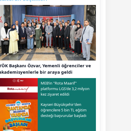
YÖK Başkanı Özvar, Yemenli öğrenciler ve
akademisyenlerle bir araya geldi
MEB’in "Rota Maarif"
platformu LGS'de 3,2 milyon
kez ziyaret edildi
Kayseri Büyükşehir'den
öğrencilere 5 bin TL eğitim
desteği başvurular başladı