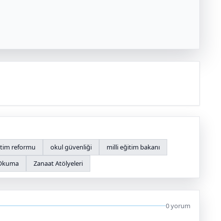
itim reformu
okul güvenliği
milli eğitim bakanı
 Okuma
Zanaat Atölyeleri
0 yorum