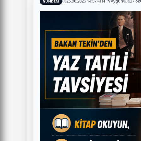
25.06.2026 14:57
Helin Aygün
637 o
GÜNDEM