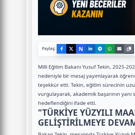
N
Paylaş:
Milli Eğitim Bakanı Yusuf Tekin, 2025-2
nedeniyle bir mesaj yayımlayarak öğrenci
teşekkür etti. Tekin, eğitim sürecinin u
vurgulayarak, akademik başarının yanı sı
hedeflendiğini ifade etti.
"TÜRKİYE YÜZYILI MAA
GELİŞTİRİLMEYE DEVA
Bakan Tekin, mesajında Türkiye Yüzyılı M