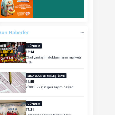
Son Haberler
GÜNDEM
13:14
Okul çantasını doldurmanın maliyeti
arttı
SINAVLAR VE YERLEŞTİRME
14:55
YÖKDİL/2 için geri sayım başladı
GÜNDEM
17:21