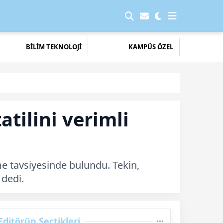
BİLİM TEKNOLOJİ
KAMPÜS ÖZEL
tilini verimli
rme tavsiyesinde bulundu. Tekin,
 dedi.
Editörün Seçtikleri