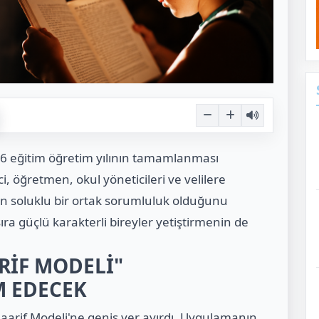
026 eğitim öğretim yılının tamamlanması
, öğretmen, okul yöneticileri ve velilere
zun soluklu bir ortak sorumluluk olduğunu
ra güçlü karakterli bireyler yetiştirmenin de
RİF MODELİ"
M EDECEK
aarif Modeli'ne geniş yer ayırdı. Uygulamanın