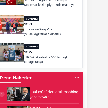
Samsunlu öğrencilerden Asya
Matematik Olimpiyatı'nda madalya
başarısı
GÜNDEM
16:53
Türkiye ve Suriye'den
yükseköğretimde ortaklık
GÜNDEM
16:25
TÜGVA İstanbul’da 500 bini aşkın
çocuğa ulaştı
Trend Haberler
Okul müdürleri artık mobbing
1
yapamayacak