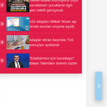
TBMM Adalet Komisyonu suça
sürüklenen çocuklarla ilgili
2
yeni teklifi görüşecek
LGS adayları dikkat: Nisan ayı
3
örnek soruları erişime açıldı
Adaylar ekran başında: TUS
4
sonuçları açıklandı
“Evlatlarımız için buradayız”:
5
Bakan Tekin’den önemli sözler