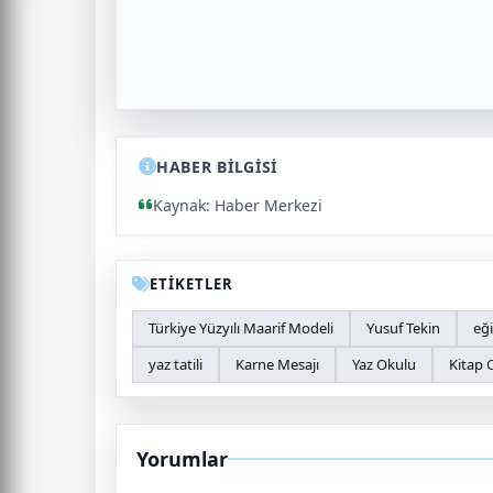
HABER BİLGİSİ
Kaynak: Haber Merkezi
ETİKETLER
Türkiye Yüzyılı Maarif Modeli
Yusuf Tekin
eğ
yaz tatili
Karne Mesajı
Yaz Okulu
Kitap
Yorumlar