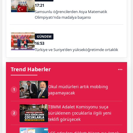
17:21
Samsunlu öğrencilerden Asya Matematik
Olimpiyatı'nda madalya başarısı
GÜNDEM
16:53
Türkiye ve Suriye'den yükseköğretimde ortaklık
Trend Haberler
Okul müdürleri artık mobbing
1
yapamayacak
TBMM Adalet Komisyonu suça
sürüklenen çocuklarla ilgili yeni
2
teklifi görüşecek