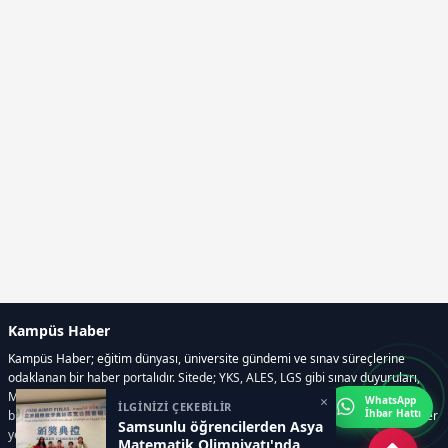
Kampüs Haber
Kampüs Haber; eğitim dünyası, üniversite gündemi ve sınav süreçlerine
odaklanan bir haber portalıdır. Sitede; YKS, ALES, LGS gibi sınav duyuruları,
Milli Eğitim Bakanlığı gelişmeleri, üniversite haberleri, rehberlik içerikleri,
×
WhatsApp
İLGİNİZİ ÇEKEBİLİR
İhbar Hattı
bilim ve teknoloji alanındaki yenilikler ile öğrenci yaşamına dair güncel bilgiler
Samsunlu öğrencilerden Asya
yer alır.
Matematik Olimpiyatı'nda