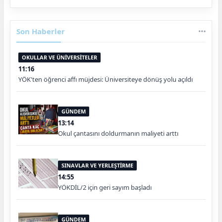
Son Haberler
OKULLAR VE ÜNİVERSİTELER
11:16
YÖK'ten öğrenci affı müjdesi: Üniversiteye dönüş yolu açıldı
GÜNDEM
13:14
Okul çantasını doldurmanın maliyeti arttı
SINAVLAR VE YERLEŞTİRME
14:55
YÖKDİL/2 için geri sayım başladı
GÜNDEM