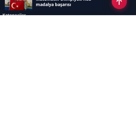
madalya başarısı
Kategoriler
GÜNDEM
SINAVLAR VE YERLEŞTİRME
OKULLAR VE ÜNİVERSİTELER
REHBERLİK
BİLİM TEKNOLOJİ
KAMPÜS ÖZEL
Sayfalar
AÇIK RIZA METNİ
ÇEREZ POLİTİKASI
AYDINLATMA METNİ
VERİ İHLALİ PROSEDÜRÜ
VERİ SAKLAMA VE İMHA
İletişim
POLİTİKASI
RSS
Sitemap
İletişim