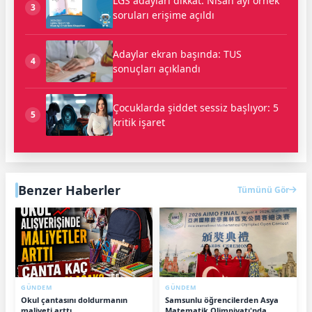
LGS adayları dikkat: Nisan ayı örnek
3
soruları erişime açıldı
Adaylar ekran başında: TUS
4
sonuçları açıklandı
Çocuklarda şiddet sessiz başlıyor: 5
5
kritik işaret
Benzer Haberler
Tümünü Gör
GÜNDEM
GÜNDEM
Okul çantasını doldurmanın
Samsunlu öğrencilerden Asya
maliyeti arttı
Matematik Olimpiyatı'nda