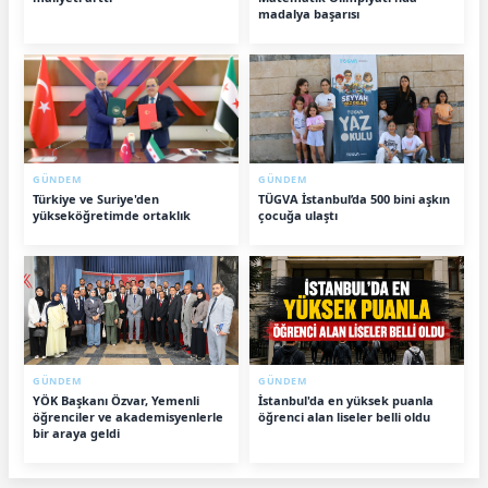
madalya başarısı
GÜNDEM
GÜNDEM
Türkiye ve Suriye'den
TÜGVA İstanbul’da 500 bini aşkın
yükseköğretimde ortaklık
çocuğa ulaştı
GÜNDEM
GÜNDEM
YÖK Başkanı Özvar, Yemenli
İstanbul'da en yüksek puanla
öğrenciler ve akademisyenlerle
öğrenci alan liseler belli oldu
bir araya geldi