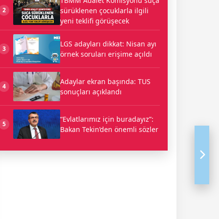
TBMM Adalet Komisyonu suça
sürüklenen çocuklarla ilgili
2
yeni teklifi görüşecek
LGS adayları dikkat: Nisan ayı
3
örnek soruları erişime açıldı
Adaylar ekran başında: TUS
4
sonuçları açıklandı
“Evlatlarımız için buradayız”:
5
Bakan Tekin’den önemli sözler