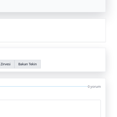
 Zirvesi
Bakan Tekin
0 yorum