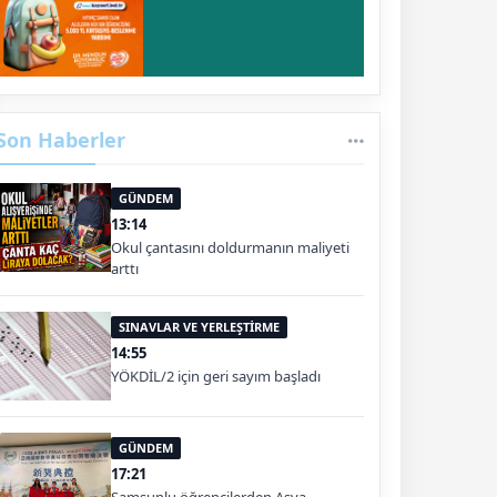
Son Haberler
GÜNDEM
13:14
Okul çantasını doldurmanın maliyeti
arttı
SINAVLAR VE YERLEŞTİRME
14:55
YÖKDİL/2 için geri sayım başladı
GÜNDEM
17:21