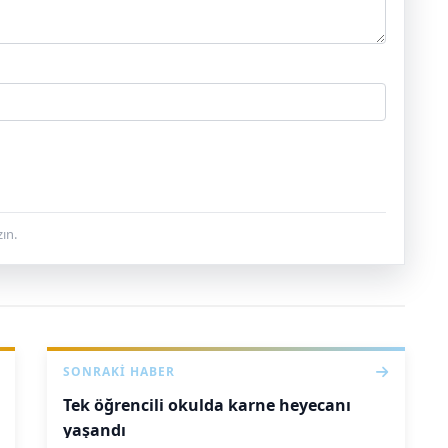
ın.
SONRAKI HABER
Tek öğrencili okulda karne heyecanı
yaşandı