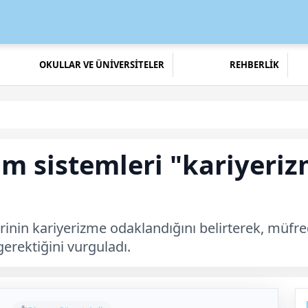
OKULLAR VE ÜNİVERSİTELER
REHBERLİK
im sistemleri "kariyeriz
inin kariyerizme odaklandığını belirterek, müfred
gerektiğini vurguladı.