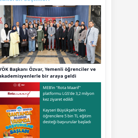
YÖK Başkanı Özvar, Yemenli öğrenciler ve
akademisyenlerle bir araya geldi
MEB’in "Rota Maarif"
platformu LGS'de 3,2 milyon
kez ziyaret edildi
Kayseri Büyükşehir'den
öğrencilere 5 bin TL eğitim
desteği başvurular başladı