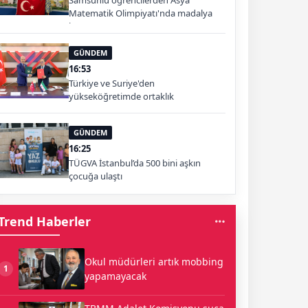
Samsunlu öğrencilerden Asya
Matematik Olimpiyatı'nda madalya
başarısı
GÜNDEM
16:53
Türkiye ve Suriye'den
yükseköğretimde ortaklık
GÜNDEM
16:25
TÜGVA İstanbul’da 500 bini aşkın
çocuğa ulaştı
Trend Haberler
Okul müdürleri artık mobbing
1
yapamayacak