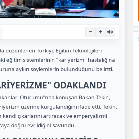
'da düzenlenen Türkiye Eğitim Teknolojileri
ki eğitim sistemlerinin "kariyerizm" hastalığına
runa aykırı söylemlerin bulunduğunu belirtti.
KARİYERİZME" ODAKLANDI
akanları Oturumu"nda konuşan Bakan Tekin,
iyerizm üzerine kurgulandığını ifade etti. Tekin,
in kendi çıkarlarını artıracak ve emperyalizmi
ktaya doğru evrildiğini savundu.