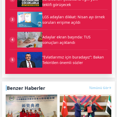
teklifi görüşecek
LGS adayları dikkat: Nisan ayı örnek
3
soruları erişime açıldı
Adaylar ekran başında: TUS
4
sonuçları açıklandı
“Evlatlarımız için buradayız”: Bakan
5
Tekin’den önemli sözler
Benzer Haberler
Tümünü Gör