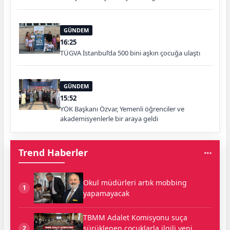
GÜNDEM
16:25
TÜGVA İstanbul’da 500 bini aşkın çocuğa ulaştı
GÜNDEM
15:52
YÖK Başkanı Özvar, Yemenli öğrenciler ve
akademisyenlerle bir araya geldi
Trend Haberler
Okul müdürleri artık mobbing
1
yapamayacak
TBMM Adalet Komisyonu suça
sürüklenen çocuklarla ilgili yeni
2