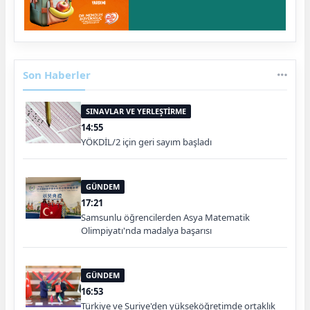
Son Haberler
SINAVLAR VE YERLEŞTİRME
14:55
YÖKDİL/2 için geri sayım başladı
GÜNDEM
17:21
Samsunlu öğrencilerden Asya Matematik
Olimpiyatı'nda madalya başarısı
GÜNDEM
16:53
Türkiye ve Suriye'den yükseköğretimde ortaklık