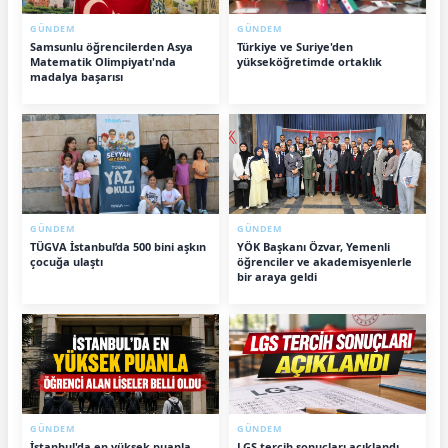
GÜNDEM
GÜNDEM
Samsunlu öğrencilerden Asya
Türkiye ve Suriye'den
Matematik Olimpiyatı'nda
yükseköğretimde ortaklık
madalya başarısı
GÜNDEM
GÜNDEM
TÜGVA İstanbul’da 500 bini aşkın
YÖK Başkanı Özvar, Yemenli
çocuğa ulaştı
öğrenciler ve akademisyenlerle
bir araya geldi
GÜNDEM
GÜNDEM
İstanbul'da en yüksek puanla
LGS tercih sonuçları açıklandı