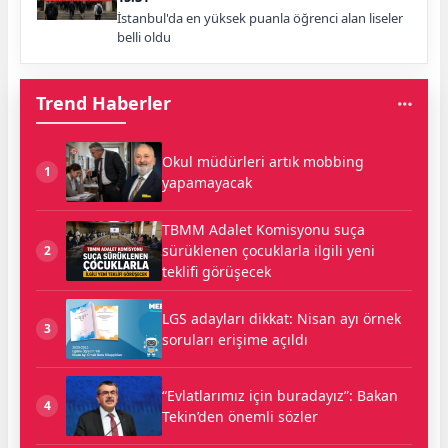
İstanbul'da en yüksek puanla öğrenci alan liseler
belli oldu
Trend Haberler
Okul müdürleri artık mobbing
1
yapamayacak
TBMM Adalet Komisyonu suça
sürüklenen çocuklarla ilgili yeni
2
teklifi görüşecek
LGS adayları dikkat: Nisan ayı örnek
3
soruları erişime açıldı
“Evlatlarımız için buradayız”: Bakan
4
Tekin’den önemli sözler