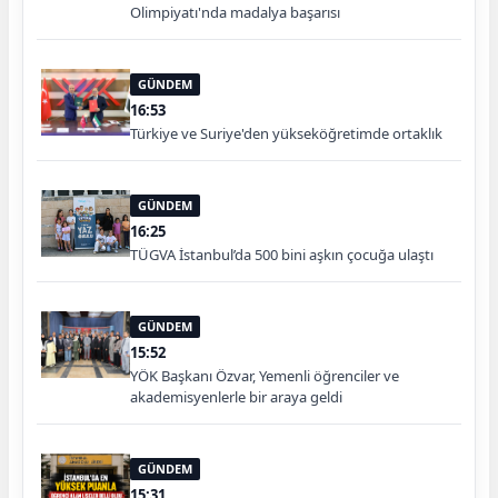
Olimpiyatı'nda madalya başarısı
GÜNDEM
16:53
Türkiye ve Suriye'den yükseköğretimde ortaklık
GÜNDEM
16:25
TÜGVA İstanbul’da 500 bini aşkın çocuğa ulaştı
GÜNDEM
15:52
YÖK Başkanı Özvar, Yemenli öğrenciler ve
akademisyenlerle bir araya geldi
GÜNDEM
15:31