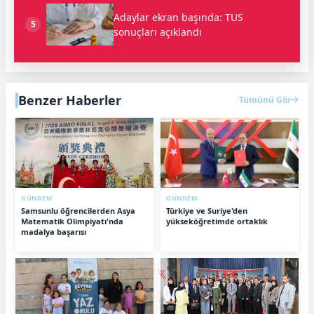
Adaylar ekran başında: TUS
5
sonuçları açıklandı
Benzer Haberler
Tümünü Gör
GÜNDEM
GÜNDEM
Samsunlu öğrencilerden Asya
Türkiye ve Suriye'den
Matematik Olimpiyatı'nda
yükseköğretimde ortaklık
madalya başarısı