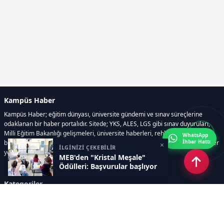
Kampüs Haber
Kampüs Haber; eğitim dünyası, üniversite gündemi ve sınav süreçlerine
odaklanan bir haber portalıdır. Sitede; YKS, ALES, LGS gibi sınav duyuruları,
Milli Eğitim Bakanlığı gelişmeleri, üniversite haberleri, rehberlik içerikleri,
WhatsApp
İhbar Hattı
bilim ve teknoloji alanındaki yenilikler ile öğrenci yaşamına dair güncel bilgiler
×
İLGİNİZİ ÇEKEBİLİR
yer alır.
MEB'den "Kristal Meşale"
Ödülleri: Başvurular başlıyor
Kategoriler
GÜNDEM
SINAVLAR VE YERLEŞTİRME
OKULLAR VE ÜNİVERSİTELER
REHBERLİK