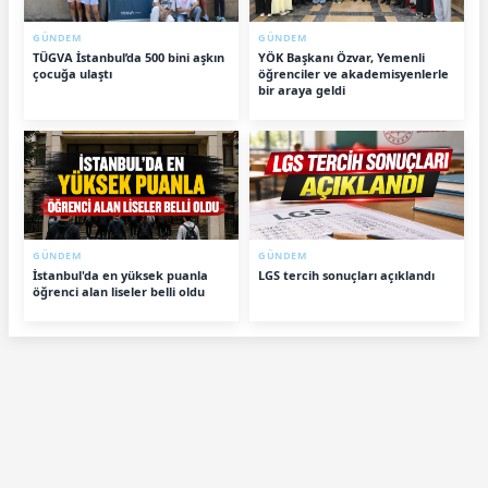
GÜNDEM
GÜNDEM
TÜGVA İstanbul’da 500 bini aşkın
YÖK Başkanı Özvar, Yemenli
çocuğa ulaştı
öğrenciler ve akademisyenlerle
bir araya geldi
GÜNDEM
GÜNDEM
İstanbul'da en yüksek puanla
LGS tercih sonuçları açıklandı
öğrenci alan liseler belli oldu