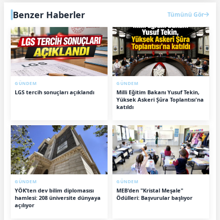
Benzer Haberler
Tümünü Gör
GÜNDEM
GÜNDEM
LGS tercih sonuçları açıklandı
Milli Eğitim Bakanı Yusuf Tekin,
Yüksek Askeri Şûra Toplantısı'na
katıldı
GÜNDEM
GÜNDEM
YÖK’ten dev bilim diplomasısı
MEB'den "Kristal Meşale"
hamlesi: 208 üniversite dünyaya
Ödülleri: Başvurular başlıyor
açılıyor