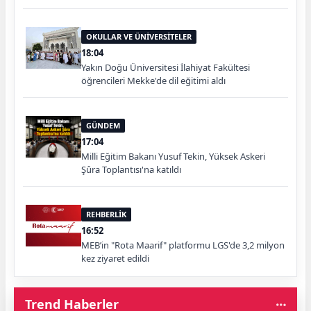
OKULLAR VE ÜNİVERSİTELER
18:04
Yakın Doğu Üniversitesi İlahiyat Fakültesi
öğrencileri Mekke'de dil eğitimi aldı
GÜNDEM
17:04
Milli Eğitim Bakanı Yusuf Tekin, Yüksek Askeri
Şûra Toplantısı'na katıldı
REHBERLİK
16:52
MEB’in "Rota Maarif" platformu LGS'de 3,2 milyon
kez ziyaret edildi
Trend Haberler