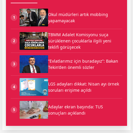
Okul müdürleri artık mobbing
1
yapamayacak
TBMM Adalet Komisyonu suça
sürüklenen çocuklarla ilgili yeni
2
teklifi görüşecek
“Evlatlarımız için buradayız”: Bakan
3
Tekin’den önemli sözler
LGS adayları dikkat: Nisan ayı örnek
4
soruları erişime açıldı
Adaylar ekran başında: TUS
5
sonuçları açıklandı