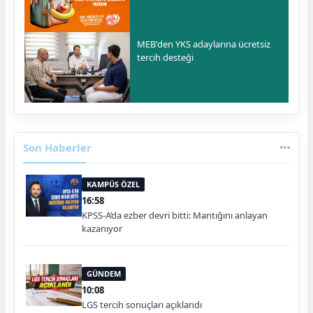
MEB'den YKS adaylarına ücretsiz
tercih desteği
Son Haberler
KAMPÜS ÖZEL
16:58
KPSS-A’da ezber devri bitti: Mantığını anlayan
kazanıyor
GÜNDEM
10:08
LGS tercih sonuçları açıklandı