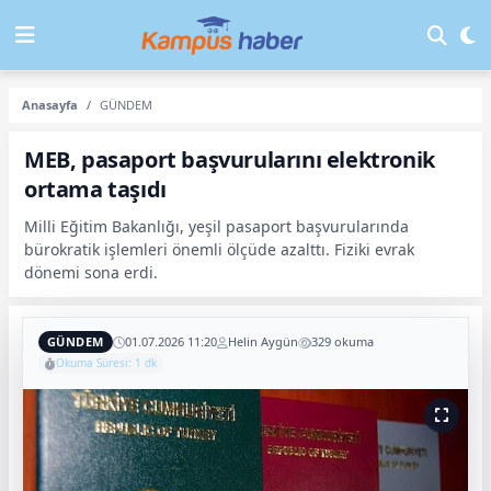
Anasayfa
GÜNDEM
MEB, pasaport başvurularını elektronik
ortama taşıdı
Milli Eğitim Bakanlığı, yeşil pasaport başvurularında
bürokratik işlemleri önemli ölçüde azalttı. Fiziki evrak
dönemi sona erdi.
GÜNDEM
01.07.2026 11:20
Helin Aygün
329 okuma
Okuma Süresi: 1 dk