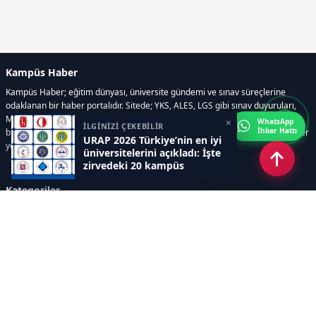
Kampüs Haber
Kampüs Haber; eğitim dünyası, üniversite gündemi ve sınav süreçlerine
odaklanan bir haber portalıdır. Sitede; YKS, ALES, LGS gibi sınav duyuruları,
Milli Eğitim Bakanlığı gelişmeleri, üniversite haberleri, rehberlik içerikleri,
×
WhatsApp
İLGİNİZİ ÇEKEBİLİR
İhbar Hattı
bilim ve teknoloji alanındaki yenilikler ile öğrenci yaşamına dair güncel bilgiler
URAP 2026 Türkiye’nin en iyi
yer alır.
üniversitelerini açıkladı: İşte
zirvedeki 20 kampüs
Kategoriler
GÜNDEM
SINAVLAR VE YERLEŞTİRME
OKULLAR VE ÜNİVERSİTELER
REHBERLİK
BİLİM TEKNOLOJİ
KAMPÜS ÖZEL
Sayfalar