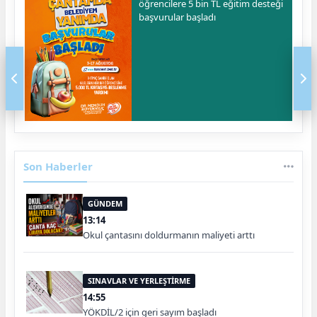
öğrencilere 5 bin TL eğitim desteği
başvurular başladı
Son Haberler
GÜNDEM
13:14
Okul çantasını doldurmanın maliyeti arttı
SINAVLAR VE YERLEŞTİRME
14:55
YÖKDİL/2 için geri sayım başladı