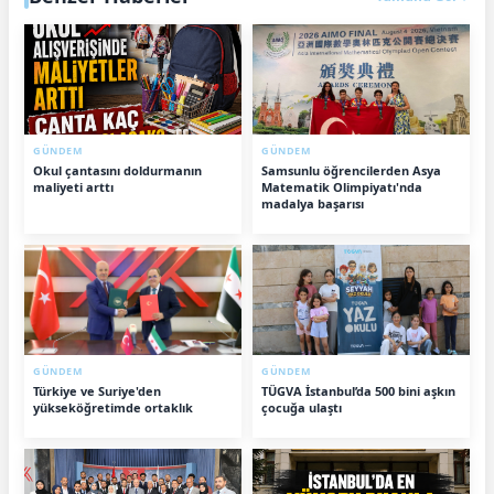
GÜNDEM
GÜNDEM
Okul çantasını doldurmanın
Samsunlu öğrencilerden Asya
maliyeti arttı
Matematik Olimpiyatı'nda
madalya başarısı
GÜNDEM
GÜNDEM
Türkiye ve Suriye'den
TÜGVA İstanbul’da 500 bini aşkın
yükseköğretimde ortaklık
çocuğa ulaştı