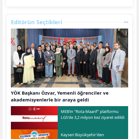
Editörün Seçtikleri
YÖK Başkanı Özvar, Yemenli öğrenciler ve
akademisyenlerle bir araya geldi
MEB’in "Rota Maarif" platformu
LGS'de 3,2 milyon kez ziyaret edildi
Kayseri Büyükşehir'den