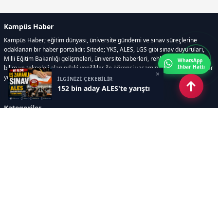
Kampüs Haber
Kampüs Haber; eğitim dünyası, üniversite gündemi ve sınav süreçlerine
odaklanan bir haber portalıdır. Sitede; YKS, ALES, LGS gibi sınav duyuruları,
Milli Eğitim Bakanlığı gelişmeleri, üniversite haberleri, rehberlik içerikleri,
WhatsApp
İhbar Hattı
bilim ve teknoloji alanındaki yenilikler ile öğrenci yaşamına dair güncel bilgiler
×
yer alır.
İLGİNİZİ ÇEKEBİLİR
152 bin aday ALES'te yarıştı
Kategoriler
GÜNDEM
SINAVLAR VE YERLEŞTİRME
OKULLAR VE ÜNİVERSİTELER
REHBERLİK
BİLİM TEKNOLOJİ
KAMPÜS ÖZEL
Sayfalar
AÇIK RIZA METNİ
ÇEREZ POLİTİKASI
AYDINLATMA METNİ
VERİ İHLALİ PROSEDÜRÜ