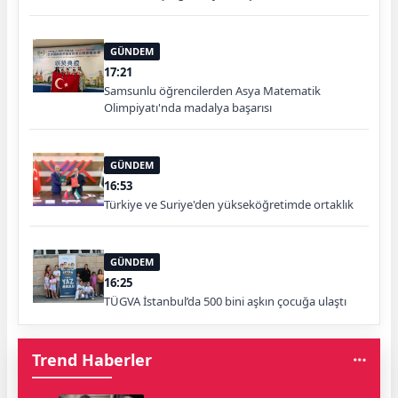
GÜNDEM
17:21
Samsunlu öğrencilerden Asya Matematik
Olimpiyatı'nda madalya başarısı
GÜNDEM
16:53
Türkiye ve Suriye'den yükseköğretimde ortaklık
GÜNDEM
16:25
TÜGVA İstanbul’da 500 bini aşkın çocuğa ulaştı
Trend Haberler