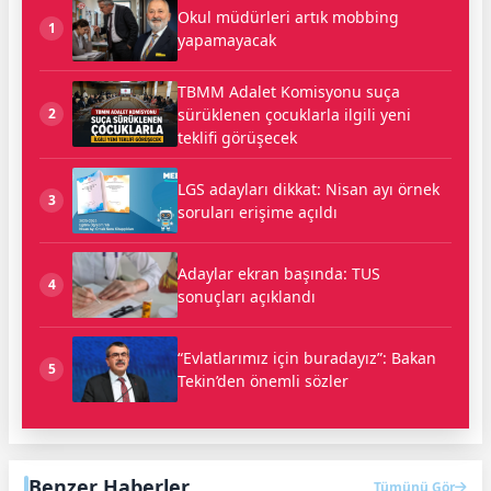
Okul müdürleri artık mobbing
1
yapamayacak
TBMM Adalet Komisyonu suça
sürüklenen çocuklarla ilgili yeni
2
teklifi görüşecek
LGS adayları dikkat: Nisan ayı örnek
3
soruları erişime açıldı
Adaylar ekran başında: TUS
4
sonuçları açıklandı
“Evlatlarımız için buradayız”: Bakan
5
Tekin’den önemli sözler
Benzer Haberler
Tümünü Gör