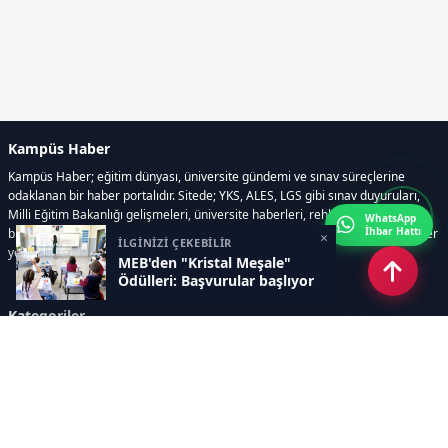
Kampüs Haber
Kampüs Haber; eğitim dünyası, üniversite gündemi ve sınav süreçlerine
odaklanan bir haber portalıdır. Sitede; YKS, ALES, LGS gibi sınav duyuruları,
Milli Eğitim Bakanlığı gelişmeleri, üniversite haberleri, rehberlik içerikleri,
WhatsApp
İhbar Hattı
bilim ve teknoloji alanındaki yenilikler ile öğrenci yaşamına dair güncel bilgiler
×
İLGİNİZİ ÇEKEBİLİR
yer alır.
MEB'den "Kristal Meşale"
Ödülleri: Başvurular başlıyor
Kategoriler
GÜNDEM
SINAVLAR VE YERLEŞTİRME
OKULLAR VE ÜNİVERSİTELER
REHBERLİK
BİLİM TEKNOLOJİ
KAMPÜS ÖZEL