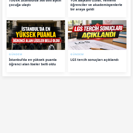
TÜGVA İstanbul’da 500 bini aşkın
YÖK Başkanı Özvar, Yemenli
çocuğa ulaştı
öğrenciler ve akademisyenlerle
bir araya geldi
GÜNDEM
GÜNDEM
İstanbul'da en yüksek puanla
LGS tercih sonuçları açıklandı
öğrenci alan liseler belli oldu