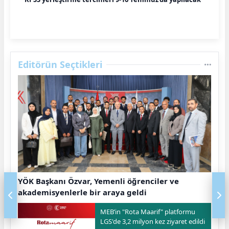
Editörün Seçtikleri
YÖK Başkanı Özvar, Yemenli öğrenciler ve
akademisyenlerle bir araya geldi
MEB’in "Rota Maarif" platformu
LGS'de 3,2 milyon kez ziyaret edildi