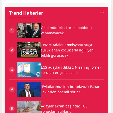
Trend Haberler
Okul müdürleri artık mobbing
1
yapamayacak
TBMM Adalet Komisyonu suça
sürüklenen çocuklarla ilgili yeni
2
teklifi görüşecek
LGS adayları dikkat: Nisan ayı örnek
3
soruları erişime açıldı
“Evlatlarımız için buradayız”: Bakan
4
Tekin’den önemli sözler
Adaylar ekran başında: TUS
5
sonuçları açıklandı