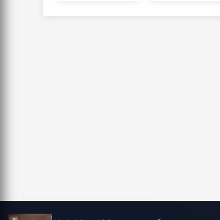
Toplantısı'na
katıldı
×