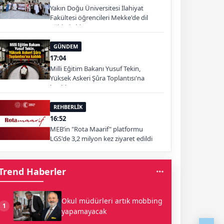
Yakın Doğu Üniversitesi İlahiyat
Fakültesi öğrencileri Mekke'de dil
eğitimi aldı
GÜNDEM
17:04
Milli Eğitim Bakanı Yusuf Tekin,
Yüksek Askeri Şûra Toplantısı'na
katıldı
REHBERLİK
16:52
MEB’in "Rota Maarif" platformu
LGS'de 3,2 milyon kez ziyaret edildi
Trend Haberler
Okul müdürleri artık mobbing
1
yapamayacak