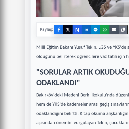
N
Paylaş:
Milli Eğitim Bakanı Yusuf Tekin, LGS ve YKS'de
olduğunu belirterek öğrencilere yaz tatili için 
"SORULAR ARTIK OKUDUĞ
ODAKLANDI"
Bakırköy'deki Medeni Berk İlkokulu'nda düzen
hem de YKS'de kademeler arası geçiş sınavlar
odaklandığını belirtti. Kitap okuma alışkanlığı
açısından önemini vurgulayan Tekin, çocukların