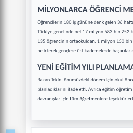
MİLYONLARCA ÖĞRENCİ ME
Öğrencilerin 180 iş gününe denk gelen 36 hafta
Türkiye genelinde net 17 milyon 583 bin 252 ka
135 öğrencinin ortaokuldan, 1 milyon 150 bi
belirterek gençlere üst kademelerde başarılar d
YENİ EĞİTİM YILI PLANLAM
Bakan Tekin, önümüzdeki dönem için okul önces
planladıklarını ifade etti. Ayrıca eğitim öğreti
davranışlar için tüm öğretmenlere teşekkürlerini