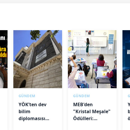
GÜNDEM
GÜNDEM
YÖK’ten dev
MEB'den
Y
bilim
"Kristal Meşale"
diplomasısı
Ödülleri:
hamlesi: 208
Başvurular