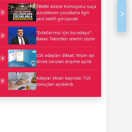
TBMM Adalet Komisyonu suça
sürüklenen çocuklarla ilgili
2
yeni teklifi görüşecek
“Evlatlarımız için buradayız”:
3
Bakan Tekin’den önemli sözler
LGS adayları dikkat: Nisan ayı
4
örnek soruları erişime açıldı
Adaylar ekran başında: TUS
5
sonuçları açıklandı