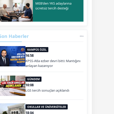
MEB'den YKS adaylarına
ücretsiz tercih desteği
Son Haberler
KAMPÜS ÖZEL
16:58
KPSS-A’da ezber devri bitti: Mantığını
anlayan kazanıyor
GÜNDEM
10:08
LGS tercih sonuçları açıklandı
OKULLAR VE ÜNİVERSİTELER
18:04