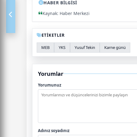
HABER BİLGİSİ
Kaynak: Haber Merkezi
ETİKETLER
MEB
YKS
Yusuf Tekin
Karne günü
Yorumlar
Yorumunuz
Adınız soyadınız