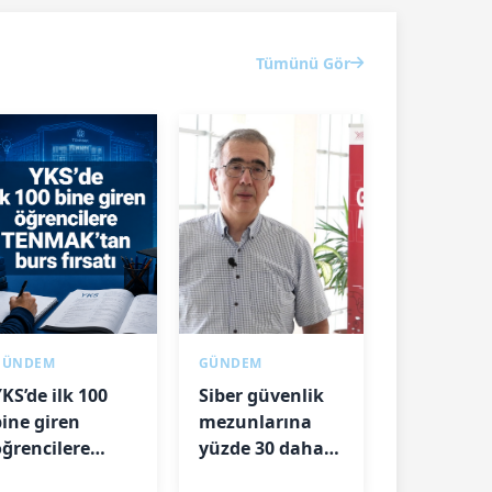
Tümünü Gör
GÜNDEM
GÜNDEM
KS’de ilk 100
Siber güvenlik
bine giren
mezunlarına
öğrencilere
yüzde 30 daha
TENMAK’tan
yüksek maaş