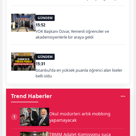
GÜNDEM
15:52
YÖK Başkanı Özvar, Yemenli öğrenciler ve
akademisyenlerle bir araya geldi
GÜNDEM
15:31
İstanbul'da en yüksek puanla öğrenci alan liseler
belli oldu
Trend Haberler
Okul müdürleri artık mobbing
1
yapamayacak
TBMM Adalet Komisyonu suça