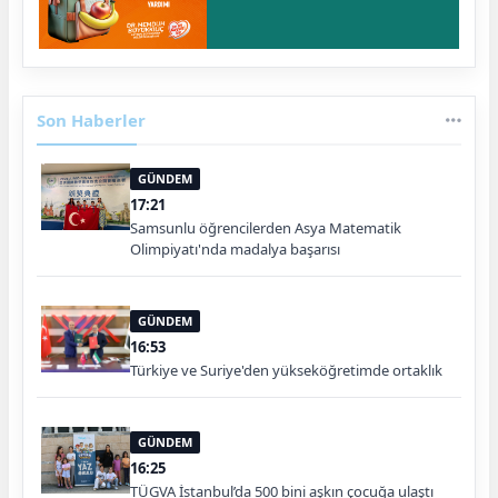
Son Haberler
GÜNDEM
17:21
Samsunlu öğrencilerden Asya Matematik
Olimpiyatı'nda madalya başarısı
GÜNDEM
16:53
Türkiye ve Suriye'den yükseköğretimde ortaklık
GÜNDEM
16:25
TÜGVA İstanbul’da 500 bini aşkın çocuğa ulaştı