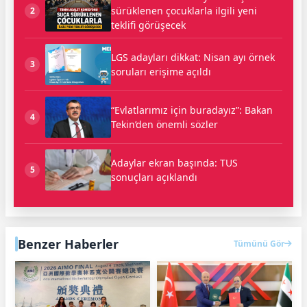
sürüklenen çocuklarla ilgili yeni
2
teklifi görüşecek
LGS adayları dikkat: Nisan ayı örnek
3
soruları erişime açıldı
“Evlatlarımız için buradayız”: Bakan
4
Tekin’den önemli sözler
Adaylar ekran başında: TUS
5
sonuçları açıklandı
Benzer Haberler
Tümünü Gör