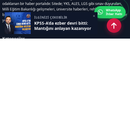
odaklanan bir haber portalıdır. Sitede; YKS, ALES, LGS gibi sınav duyuruları,
Milli Eğitim Bakanlığı gelişmeleri, üniversite haberleri, rehberlik içerikleri,
WhatsApp
İhbar Hattı
bilim ve teknoloji alanındaki yenilikler ile öğrenci yaşamına dair güncel bilgiler
×
İLGİNİZİ ÇEKEBİLİR
yer alır.
KPSS-A’da ezber devri bitti:
Mantığını anlayan kazanıyor
Kategoriler
GÜNDEM
SINAVLAR VE YERLEŞTİRME
OKULLAR VE ÜNİVERSİTELER
REHBERLİK
BİLİM TEKNOLOJİ
KAMPÜS ÖZEL
Sayfalar
AÇIK RIZA METNİ
ÇEREZ POLİTİKASI
AYDINLATMA METNİ
VERİ İHLALİ PROSEDÜRÜ
VERİ SAKLAMA VE İMHA
İletişim
POLİTİKASI