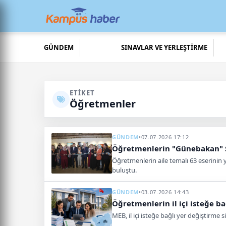
GÜNDEM
SINAVLAR VE YERLEŞTİRME
ETIKET
Öğretmenler
GÜNDEM
•
07.07.2026 17:12
Öğretmenlerin "Günebakan" S
Öğretmenlerin aile temalı 63 eserinin
buluştu.
GÜNDEM
•
03.07.2026 14:43
Öğretmenlerin il içi isteğe ba
MEB, il içi isteğe bağlı yer değiştirm