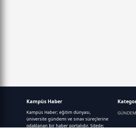
Kampüs Haber
Kategor
Kampüs Haber; eğitim dünyası,
GÜNDE
üniversite gündemi ve sınav süreçlerine
odaklanan bir haber portalıdır. Sitede;
OKULLAR
YKS, ALES, LGS gibi sınav duyuruları,