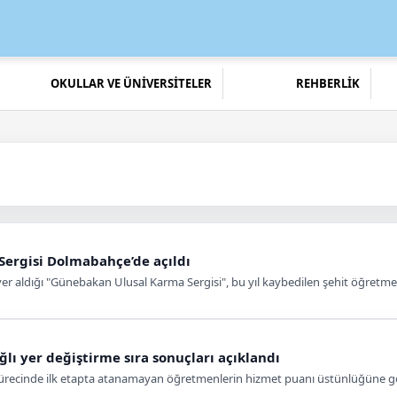
OKULLAR VE ÜNİVERSİTELER
REHBERLİK
ergisi Dolmabahçe’de açıldı
 yer aldığı "Günebakan Ulusal Karma Sergisi", bu yıl kaybedilen şehit öğretm
ğlı yer değiştirme sıra sonuçları açıklandı
e sürecinde ilk etapta atanamayan öğretmenlerin hizmet puanı üstünlüğüne göre