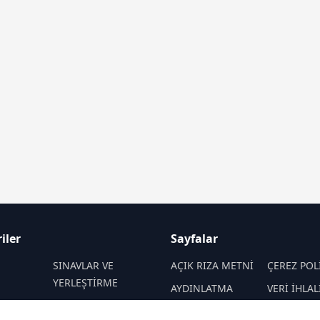
iler
Sayfalar
M
SINAVLAR VE
AÇIK RIZA METNİ
ÇEREZ POL
YERLEŞTİRME
AYDINLATMA
VERİ İHLAL
 VE
REHBERLİK
METNİ
PROSEDÜR