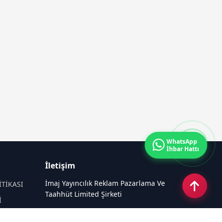
WhatsApp
İhbar Hattı
İletişim
İmaj Yayıncılık Reklam Pazarlama Ve
İTİKASI
Taahhüt Limited Şirketi
İ
Ü
Ümit Mahallesi, 2494/2 Sokak No:4