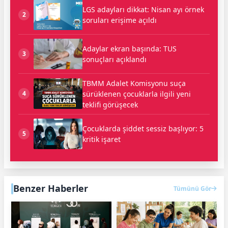
LGS adayları dikkat: Nisan ayı örnek
2
soruları erişime açıldı
Adaylar ekran başında: TUS
3
sonuçları açıklandı
TBMM Adalet Komisyonu suça
sürüklenen çocuklarla ilgili yeni
4
teklifi görüşecek
Çocuklarda şiddet sessiz başlıyor: 5
5
kritik işaret
Benzer Haberler
Tümünü Gör