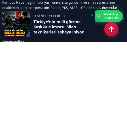
Kampüs Haber; eğitim dünyası, üniversite gündemi ve sınav süreçlerine
odaklanan bir haber portalıdır. Sitede; YKS, ALES, LGS gibi sınav duyuruları,
Milli Eğitim Bakanlığı gelişmeleri, üniversite haberleri, rehberlik içerikleri,
×
WhatsApp
İLGİNİZİ ÇEKEBİLİR
İhbar Hattı
bilim ve teknoloji alanındaki yenilikler ile öğrenci yaşamına dair güncel bilgiler
Türkiye'nin milli gücüne
yer alır.
Kırıkkale imzası: Silah
teknikerleri sahaya iniyor
Kategoriler
GÜNDEM
SINAVLAR VE YERLEŞTİRME
OKULLAR VE ÜNİVERSİTELER
REHBERLİK
BİLİM TEKNOLOJİ
KAMPÜS ÖZEL
Sayfalar
AÇIK RIZA METNİ
ÇEREZ POLİTİKASI
AYDINLATMA METNİ
VERİ İHLALİ PROSEDÜRÜ
VERİ SAKLAMA VE İMHA
İletişim
POLİTİKASI