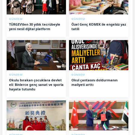
GÜNDEM
GÜNDEM
TÜRGEV’den 30 yıllık tecrübeyle
Özel Genç KOMEK ile engelsiz yaz
yeni nesil dijital platform
tatili
GÜNDEM
GÜNDEM
Okulu bırakan çocuklara devlet
Okul çantasını doldurmanın
eli: Binlerce genç sanat ve sporla
maliyeti arttı
hayata tutundu
GÜNDEM
GÜNDEM