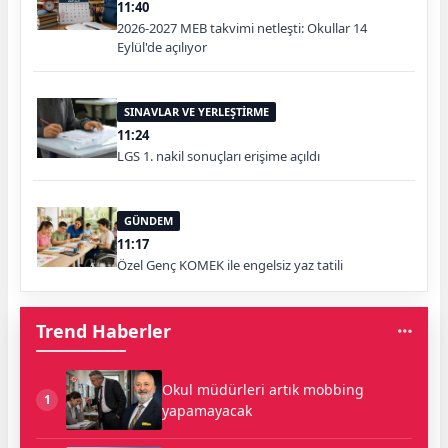
11:40
2026-2027 MEB takvimi netleşti: Okullar 14
Eylül'de açılıyor
SINAVLAR VE YERLEŞTİRME
11:24
LGS 1. nakil sonuçları erişime açıldı
GÜNDEM
11:17
Özel Genç KOMEK ile engelsiz yaz tatili
Trend Haberler
Okul müdürleri artık mobbing
1
yapamayacak