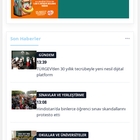
Son Haberler
GÜNDEM
13:39
TÜRGEV’den 30 yıllık tecrübeyle yeni nesil dijital
platform
SINAVLAR VE YERLEŞTİRME
13:08
Hindistan'da binlerce öğrenci sınav skandallarını
protesto etti
OKULLAR VE ÜNİVERSİTELER