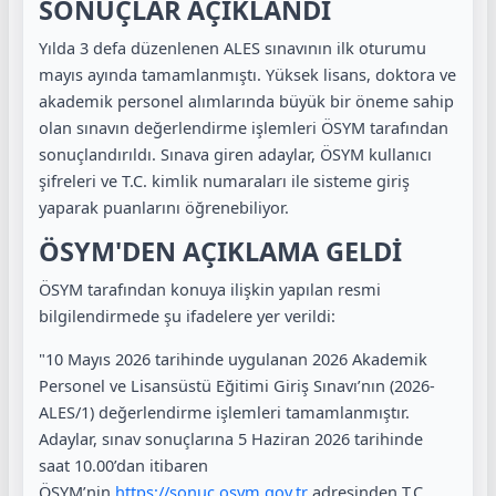
SONUÇLAR AÇIKLANDI
Yılda 3 defa düzenlenen ALES sınavının ilk oturumu
mayıs ayında tamamlanmıştı. Yüksek lisans, doktora ve
akademik personel alımlarında büyük bir öneme sahip
olan sınavın değerlendirme işlemleri ÖSYM tarafından
sonuçlandırıldı. Sınava giren adaylar, ÖSYM kullanıcı
şifreleri ve T.C. kimlik numaraları ile sisteme giriş
yaparak puanlarını öğrenebiliyor.
ÖSYM'DEN AÇIKLAMA GELDİ
ÖSYM tarafından konuya ilişkin yapılan resmi
bilgilendirmede şu ifadelere yer verildi:
"10 Mayıs 2026 tarihinde uygulanan 2026 Akademik
Personel ve Lisansüstü Eğitimi Giriş Sınavı’nın (2026-
ALES/1) değerlendirme işlemleri tamamlanmıştır.
Adaylar, sınav sonuçlarına 5 Haziran 2026 tarihinde
saat 10.00’dan itibaren
ÖSYM’nin
https://sonuc.osym.gov.tr
adresinden T.C.