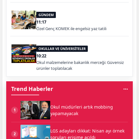
GÜNDEM
11:17
Özel Genç KOMEK ile engelsiz yaz tatili
OKULLAR VE ÜNİVERSİTELER
10:22
Okul malzemelerine bakanlık merceği: Güvensiz
ürünler toplatılacak
Trend Haberler
Okul müdürleri artık mobbing
1
yapamayacak
LGS adayları dikkat: Nisan ayı örnek
2
soruları erişime açıldı