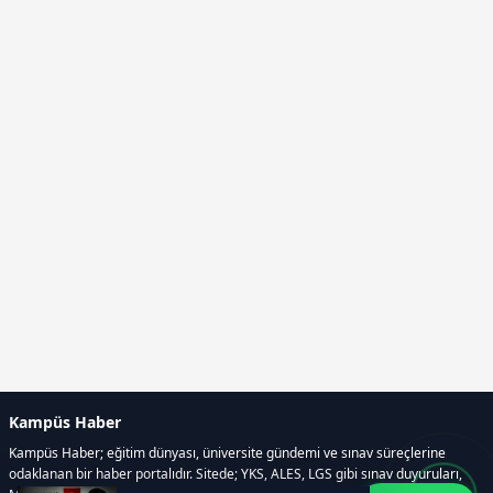
Kampüs Haber
Kampüs Haber; eğitim dünyası, üniversite gündemi ve sınav süreçlerine
odaklanan bir haber portalıdır. Sitede; YKS, ALES, LGS gibi sınav duyuruları,