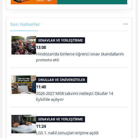
Son Haberler
SINAVLAR VE YERLEŞTİRME
13:08
Hindistan'da binlerce öğrenci sınav skandallarını
protesto etti
OKULLAR VE ÜNİVERSİTELER
11:40
2026-2027 MEB takvimi netleşti: Okullar 14
Eylül'de açılıyor
SINAVLAR VE YERLEŞTİRME
11:24
LGS 1. nakil sonuçları erişime açıldı