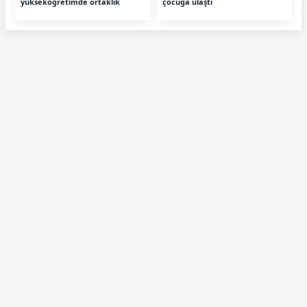
yükseköğretimde ortaklık
çocuğa ulaştı