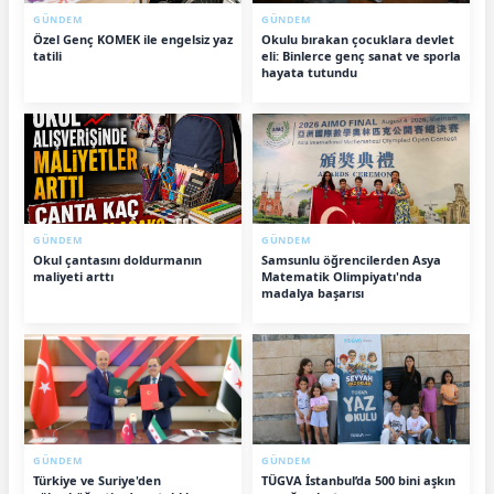
GÜNDEM
GÜNDEM
Özel Genç KOMEK ile engelsiz yaz
Okulu bırakan çocuklara devlet
tatili
eli: Binlerce genç sanat ve sporla
hayata tutundu
GÜNDEM
GÜNDEM
Okul çantasını doldurmanın
Samsunlu öğrencilerden Asya
maliyeti arttı
Matematik Olimpiyatı'nda
madalya başarısı
GÜNDEM
GÜNDEM
Türkiye ve Suriye'den
TÜGVA İstanbul’da 500 bini aşkın