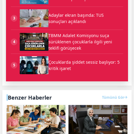
Adaylar ekran başında: TUS
3
sonuçları açıklandı
TBMM Adalet Komisyonu suça
sürüklenen çocuklarla ilgili yeni
4
teklifi görüşecek
Çocuklarda şiddet sessiz başlıyor: 5
5
kritik işaret
Benzer Haberler
Tümünü Gör