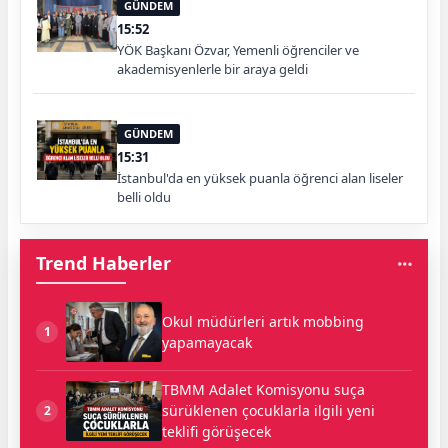
GÜNDEM
15:52
YÖK Başkanı Özvar, Yemenli öğrenciler ve
akademisyenlerle bir araya geldi
GÜNDEM
15:31
İstanbul'da en yüksek puanla öğrenci alan liseler
belli oldu
Trend Haberler
Okul müdürleri artık mobbing
1
yapamayacak
TBMM Adalet Komisyonu suça
sürüklenen çocuklarla ilgili yeni
2
teklifi görüşecek