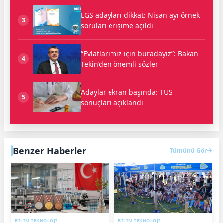
LGS adayları dikkat: Nisan ayı örnek
3
soruları erişime açıldı
“Evlatlarımız için buradayız”: Bakan
4
Tekin’den önemli sözler
Adaylar ekran başında: TUS
5
sonuçları açıklandı
Benzer Haberler
Tümünü Gör
BİLİM TEKNOLOJİ
BİLİM TEKNOLOJİ