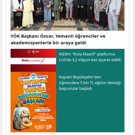
YÖK Başkanı Özvar, Yemenli öğrenciler ve
akademisyenlerle bir araya geldi
MEB’in "Rota Maarif" platformu
LGS'de 3,2 milyon kez ziyaret edildi
Kayseri Büyükşehir'den
öğrencilere 5 bin TL eğitim desteği
başvurular başladı