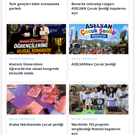
Türk gençleri bilim arenasında
Bursa'da teknoloji rüzgarı:
parladı
ASELSAN Çocuk Şenliği kapılarını
açtı
BİLİM TEKNOLOJİ
BİLİM TEKNOLOJİ
Atatürk Üniversitesi
ASELSAN’dan Çocuk Şenliği
öğrencilerine ulusal kongrede
birincilik ödülü
BİLİM TEKNOLOJİ
BİLİM TEKNOLOJİ
Araba fabrikasında çocuk şenliği
Mardin’de 153 projenin
sergilendiği festival kapılarını
açtı