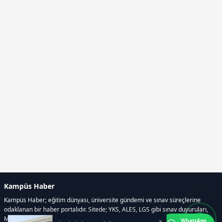
Kampüs Haber
Kampüs Haber; eğitim dünyası, üniversite gündemi ve sınav süreçlerine
odaklanan bir haber portalıdır. Sitede; YKS, ALES, LGS gibi sınav duyuruları,
Milli Eğitim Bakanlığı gelişmeleri, üniversite haberleri, rehberlik içerikleri,
×
WhatsApp