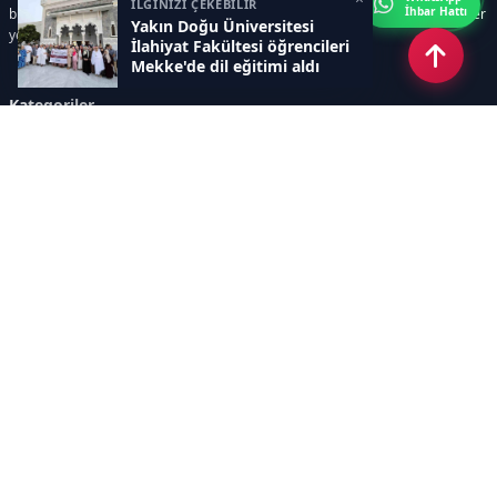
İLGİNİZİ ÇEKEBİLİR
İhbar Hattı
bilim ve teknoloji alanındaki yenilikler ile öğrenci yaşamına dair güncel bilgiler
Yakın Doğu Üniversitesi
yer alır.
İlahiyat Fakültesi öğrencileri
Mekke'de dil eğitimi aldı
Kategoriler
GÜNDEM
SINAVLAR VE YERLEŞTİRME
OKULLAR VE ÜNİVERSİTELER
REHBERLİK
BİLİM TEKNOLOJİ
KAMPÜS ÖZEL
Sayfalar
AÇIK RIZA METNİ
ÇEREZ POLİTİKASI
AYDINLATMA METNİ
VERİ İHLALİ PROSEDÜRÜ
VERİ SAKLAMA VE İMHA
İletişim
POLİTİKASI
RSS
Sitemap