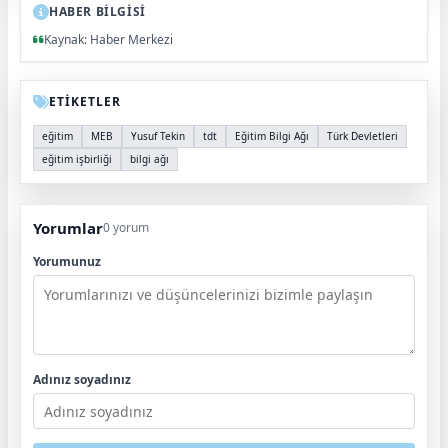
HABER BİLGİSİ
Kaynak: Haber Merkezi
ETİKETLER
eğitim
MEB
Yusuf Tekin
tdt
Eğitim Bilgi Ağı
Türk Devletleri
eğitim işbirliği
bilgi ağı
Yorumlar
0 yorum
Yorumunuz
Adınız soyadınız