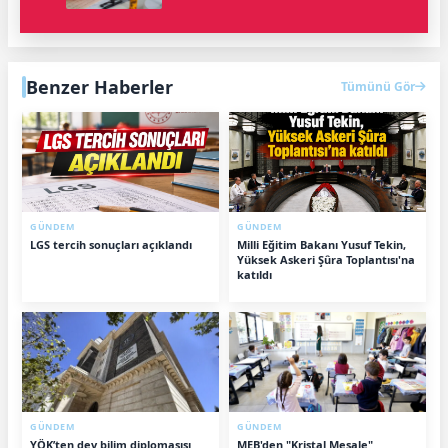
Benzer Haberler
Tümünü Gör
GÜNDEM
GÜNDEM
LGS tercih sonuçları açıklandı
Milli Eğitim Bakanı Yusuf Tekin,
Yüksek Askeri Şûra Toplantısı'na
katıldı
GÜNDEM
GÜNDEM
YÖK’ten dev bilim diplomasısı
MEB'den "Kristal Meşale"