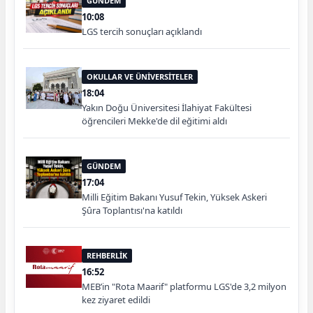
GÜNDEM
10:08
LGS tercih sonuçları açıklandı
OKULLAR VE ÜNİVERSİTELER
18:04
Yakın Doğu Üniversitesi İlahiyat Fakültesi
öğrencileri Mekke'de dil eğitimi aldı
GÜNDEM
17:04
Milli Eğitim Bakanı Yusuf Tekin, Yüksek Askeri
Şûra Toplantısı'na katıldı
REHBERLİK
16:52
MEB’in "Rota Maarif" platformu LGS'de 3,2 milyon
kez ziyaret edildi