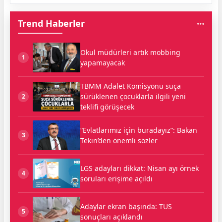
Trend Haberler
Okul müdürleri artık mobbing
1
yapamayacak
TBMM Adalet Komisyonu suça
sürüklenen çocuklarla ilgili yeni
2
teklifi görüşecek
“Evlatlarımız için buradayız”: Bakan
3
Tekin’den önemli sözler
LGS adayları dikkat: Nisan ayı örnek
4
soruları erişime açıldı
Adaylar ekran başında: TUS
5
sonuçları açıklandı