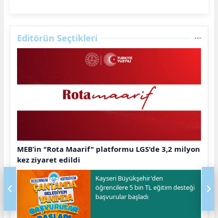
Editörün Seçtikleri
MEB’in "Rota Maarif" platformu LGS'de 3,2 milyon
kez ziyaret edildi
Kayseri Büyükşehir'den
öğrencilere 5 bin TL eğitim desteği
başvurular başladı