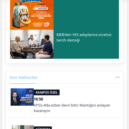
MEB'den YKS adaylarına ücretsiz
tercih desteği
Son Haberler
KAMPÜS ÖZEL
16:58
KPSS-A’da ezber devri bitti: Mantığını anlayan
kazanıyor