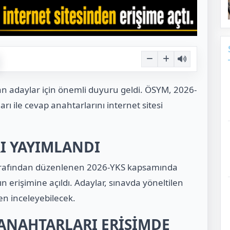
an adaylar için önemli duyuru geldi. ÖSYM, 2026-
rı ile cevap anahtarlarını internet sitesi
RI YAYIMLANDI
arafından düzenlenen 2026-YKS kapsamında
ın erişimine açıldı. Adaylar, sınavda yöneltilen
en inceleyebilecek.
P ANAHTARLARI ERİŞİMDE