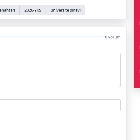
anahtarı
2026-YKS
üniversite sınavı
0 yorum