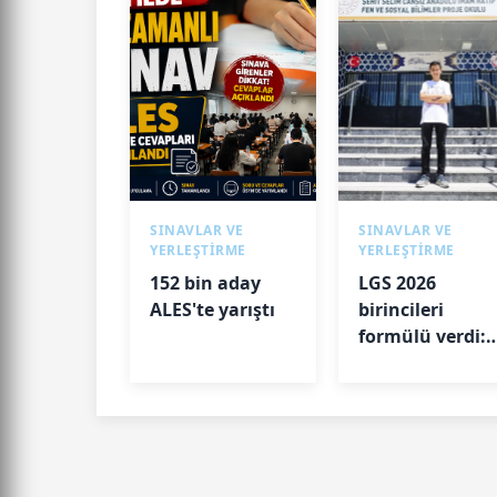
SINAVLAR VE
SINAVLAR VE
YERLEŞTİRME
YERLEŞTİRME
152 bin aday
LGS 2026
ALES'te yarıştı
birincileri
formülü verdi:
Uyku, kitap ve
disiplin