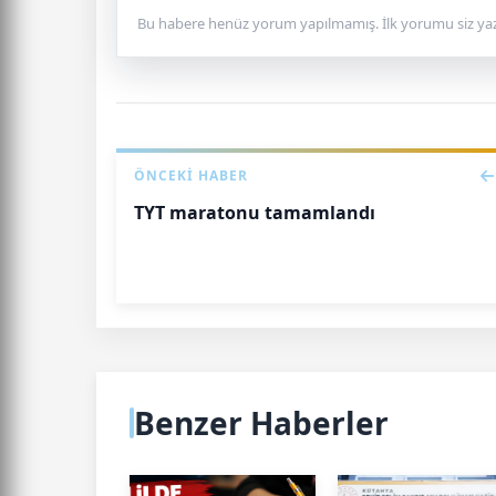
Bu habere henüz yorum yapılmamış. İlk yorumu siz yaz
ÖNCEKI HABER
TYT maratonu tamamlandı
Benzer Haberler