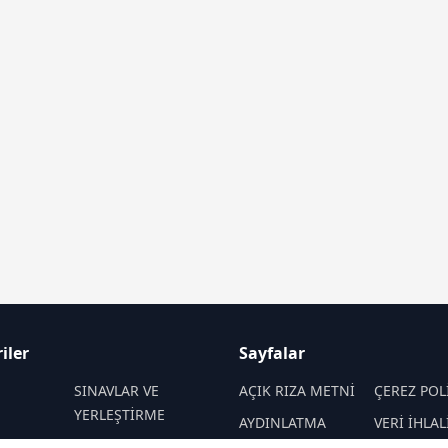
iler
Sayfalar
M
SINAVLAR VE
AÇIK RIZA METNİ
ÇEREZ POL
YERLEŞTİRME
AYDINLATMA
VERİ İHLAL
 VE
REHBERLİK
METNİ
PROSEDÜR