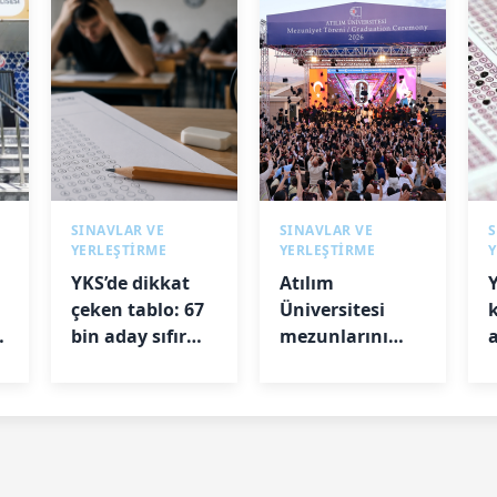
SINAVLAR VE
SINAVLAR VE
S
YERLEŞTİRME
YERLEŞTİRME
YKS’de dikkat
Atılım
çeken tablo: 67
Üniversitesi
bin aday sıfır
mezunlarını
a
puan aldı
uğurladı