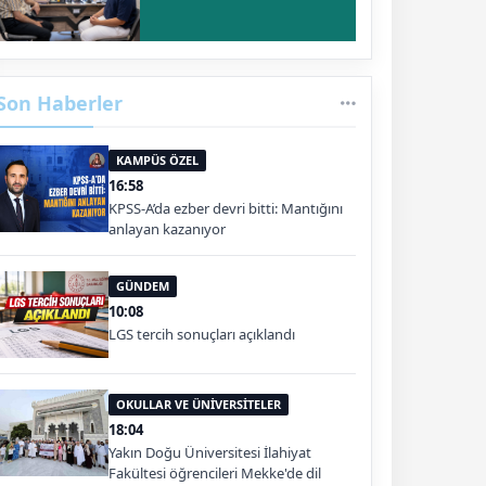
Son Haberler
KAMPÜS ÖZEL
16:58
KPSS-A’da ezber devri bitti: Mantığını
anlayan kazanıyor
GÜNDEM
10:08
LGS tercih sonuçları açıklandı
OKULLAR VE ÜNİVERSİTELER
18:04
Yakın Doğu Üniversitesi İlahiyat
Fakültesi öğrencileri Mekke'de dil