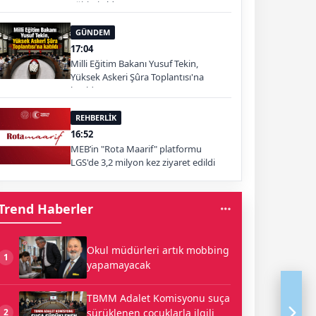
eğitimi aldı
GÜNDEM
17:04
Milli Eğitim Bakanı Yusuf Tekin,
Yüksek Askeri Şûra Toplantısı'na
katıldı
REHBERLİK
16:52
MEB’in "Rota Maarif" platformu
LGS'de 3,2 milyon kez ziyaret edildi
Trend Haberler
Okul müdürleri artık mobbing
1
yapamayacak
TBMM Adalet Komisyonu suça
sürüklenen çocuklarla ilgili
2