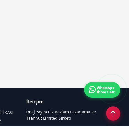
WhatsApp
İhbar Hattı
İletişim
İmaj Yayıncılık Reklam Pazarlama Ve
İTİKASI
Taahhüt Limited Şirketi
İ
Ü