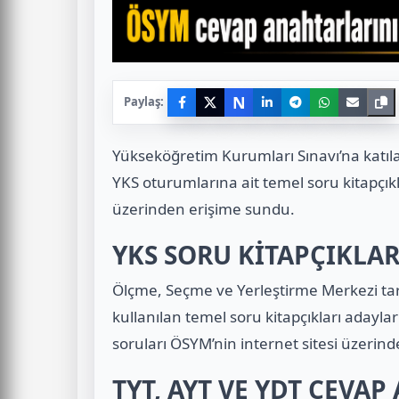
N
Paylaş:
Yükseköğretim Kurumları Sınavı’na katıl
YKS oturumlarına ait temel soru kitapçıkla
üzerinden erişime sundu.
YKS SORU KİTAPÇIKLA
Ölçme, Seçme ve Yerleştirme Merkezi t
kullanılan temel soru kitapçıkları adaylar
soruları ÖSYM’nin internet sitesi üzerind
TYT, AYT VE YDT CEVA