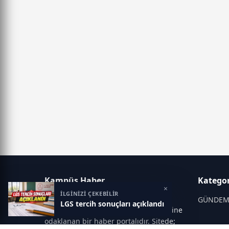
Kampüs Haber
Kategor
×
İLGİNİZİ ÇEKEBİLİR
Kampüs Haber; eğitim dünyası,
GÜNDE
LGS tercih sonuçları açıklandı
üniversite gündemi ve sınav süreçlerine
odaklanan bir haber portalıdır. Sitede;
OKULLAR