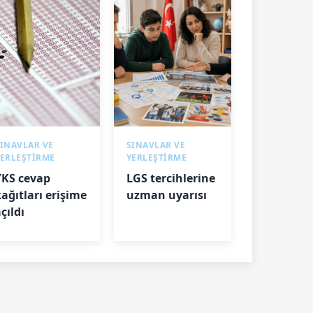
INAVLAR VE
SINAVLAR VE
YERLEŞTİRME
YERLEŞTİRME
YKS cevap
LGS tercihlerine
kağıtları erişime
uzman uyarısı
çıldı