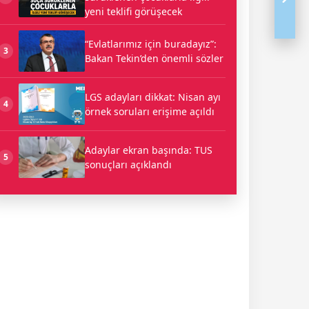
yeni teklifi görüşecek
“Evlatlarımız için buradayız”:
3
Bakan Tekin’den önemli sözler
LGS adayları dikkat: Nisan ayı
4
örnek soruları erişime açıldı
Adaylar ekran başında: TUS
5
sonuçları açıklandı