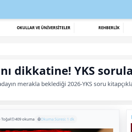
OKULLAR VE ÜNİVERSİTELER
REHBERLİK
nı dikkatine! YKS sorul
adayın merakla beklediği 2026-YKS soru kitapçıkl
e Toğal
409 okuma
Okuma Süresi: 1 dk