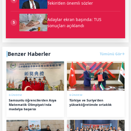
Tekin’den önemli sözler
Adaylar ekran başında: TUS
5
sonuçları açıklandı
Benzer Haberler
Tümünü Gör
GÜNDEM
GÜNDEM
Samsunlu öğrencilerden Asya
Türkiye ve Suriye'den
Matematik Olimpiyatı'nda
yükseköğretimde ortaklık
madalya başarısı