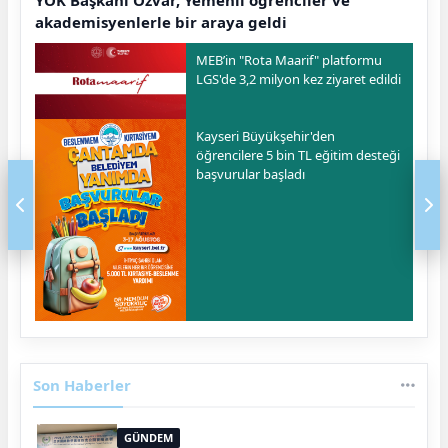
YÖK Başkanı Özvar, Yemenli öğrenciler ve
akademisyenlerle bir araya geldi
MEB’in "Rota Maarif" platformu
LGS'de 3,2 milyon kez ziyaret edildi
Kayseri Büyükşehir'den
öğrencilere 5 bin TL eğitim desteği
başvurular başladı
Son Haberler
GÜNDEM