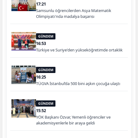
17:21
Samsunlu öğrencilerden Asya Matematik
Olimpiyatı'nda madalya başarısı
GÜNDEM
16:53
Türkiye ve Suriye'den yükseköğretimde ortaklık
GÜNDEM
16:25
TÜGVA İstanbul’da 500 bini aşkın çocuğa ulaştı
GÜNDEM
15:52
YÖK Başkanı Özvar, Yemenli öğrenciler ve
akademisyenlerle bir araya geldi