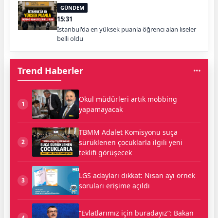
GÜNDEM
15:31
İstanbul'da en yüksek puanla öğrenci alan liseler
belli oldu
Trend Haberler
Okul müdürleri artık mobbing
1
yapamayacak
TBMM Adalet Komisyonu suça
sürüklenen çocuklarla ilgili yeni
2
teklifi görüşecek
LGS adayları dikkat: Nisan ayı örnek
3
soruları erişime açıldı
“Evlatlarımız için buradayız”: Bakan
4