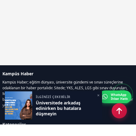
Kampüs Haber
Kampüs Haber; eğitim dünyası, üniversite gündemi ve sınav süreçlerine
odaklanan bir haber portalıdır. Sitede; YKS, ALES, LGS gibi sınav duyuruları,
Milli Eğitim Bakanlığı gelişmeleri, üniversite haberleri, rehberlik içerikleri,
×
WhatsApp
İLGİNİZİ ÇEKEBİLİR
İhbar Hattı
bilim ve teknoloji alanındaki yenilikler ile öğrenci yaşamına dair güncel bilgiler
Üniversitede arkadaş
yer alır.
edinirken bu hatalara
düşmeyin
Kategoriler
GÜNDEM
SINAVLAR VE YERLEŞTİRME