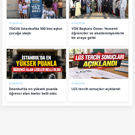
GÜNDEM
GÜNDEM
TÜGVA İstanbul’da 500 bini aşkın
YÖK Başkanı Özvar, Yemenli
çocuğa ulaştı
öğrenciler ve akademisyenlerle
bir araya geldi
GÜNDEM
GÜNDEM
İstanbul'da en yüksek puanla
LGS tercih sonuçları açıklandı
öğrenci alan liseler belli oldu