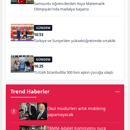
Samsunlu öğrencilerden Asya Matematik
Olimpiyatı'nda madalya başarısı
GÜNDEM
16:53
Türkiye ve Suriye'den yükseköğretimde ortaklık
GÜNDEM
16:25
TÜGVA İstanbul’da 500 bini aşkın çocuğa ulaştı
Trend Haberler
Okul müdürleri artık mobbing
1
yapamayacak
TBMM Adalet Komisyonu suça