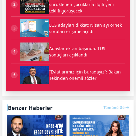
sürüklenen çocuklarla ilgili yeni
2
teklifi görüşecek
LGS adayları dikkat: Nisan ayı örnek
3
soruları erişime açıldı
Adaylar ekran başında: TUS
4
sonuçları açıklandı
“Evlatlarımız için buradayız”: Bakan
5
Tekin’den önemli sözler
Benzer Haberler
Tümünü Gör