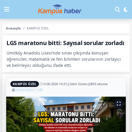
Anasayfa
KAMPÜS ÖZEL
LGS maratonu bitti: Sayısal sorular zorladı
Ümitköy Anadolu Lisesi’nde sınav çıkışında konuşan
öğrenciler, matematik ve fen bilimleri sorularının zorlayıcı
ve belirleyici olduğunu ifade etti.
KAMPÜS ÖZEL
13.06.2026 14:21
Selin Sözen
853 okuma
Okuma Süresi: 1 dk