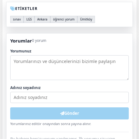
ETİKETLER
sınav
LGS
Ankara
öğrenci yorum
Ümitköy
Yorumlar
0 yorum
Yorumunuz
Adınız soyadınız
Gönder
Yorumlarınız editör onayından sonra yayına alınır.
Bu habere henüz yorum yapılmamış. İlk yorumu siz yazın.