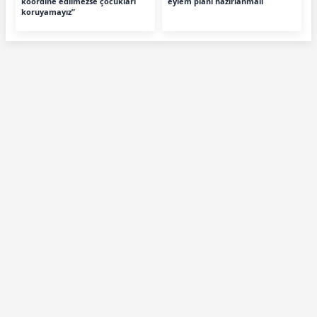
koordine edilmezse çocukları
eylem planı hazırlanmalı
koruyamayız”