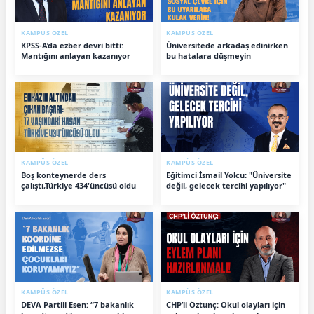
KAMPÜS ÖZEL
KAMPÜS ÖZEL
KPSS-A’da ezber devri bitti:
Üniversitede arkadaş edinirken
Mantığını anlayan kazanıyor
bu hatalara düşmeyin
KAMPÜS ÖZEL
KAMPÜS ÖZEL
Boş konteynerde ders
Eğitimci İsmail Yolcu: "Üniversite
çalıştı,Türkiye 434'üncüsü oldu
değil, gelecek tercihi yapılıyor"
KAMPÜS ÖZEL
KAMPÜS ÖZEL
DEVA Partili Esen: “7 bakanlık
CHP’li Öztunç: Okul olayları için