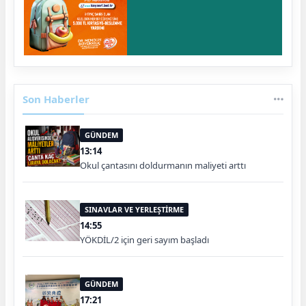
Son Haberler
GÜNDEM
13:14
Okul çantasını doldurmanın maliyeti arttı
SINAVLAR VE YERLEŞTİRME
14:55
YÖKDİL/2 için geri sayım başladı
GÜNDEM
17:21