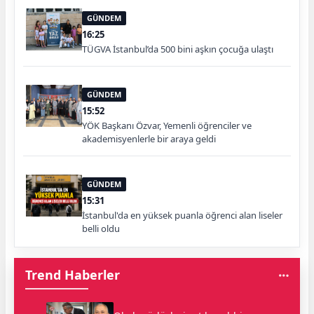
GÜNDEM
16:25
TÜGVA İstanbul’da 500 bini aşkın çocuğa ulaştı
GÜNDEM
15:52
YÖK Başkanı Özvar, Yemenli öğrenciler ve
akademisyenlerle bir araya geldi
GÜNDEM
15:31
İstanbul'da en yüksek puanla öğrenci alan liseler
belli oldu
Trend Haberler