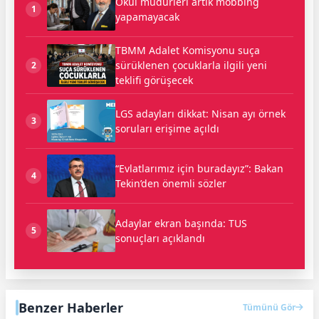
Okul müdürleri artık mobbing
1
yapamayacak
TBMM Adalet Komisyonu suça
sürüklenen çocuklarla ilgili yeni
2
teklifi görüşecek
LGS adayları dikkat: Nisan ayı örnek
3
soruları erişime açıldı
“Evlatlarımız için buradayız”: Bakan
4
Tekin’den önemli sözler
Adaylar ekran başında: TUS
5
sonuçları açıklandı
Benzer Haberler
Tümünü Gör