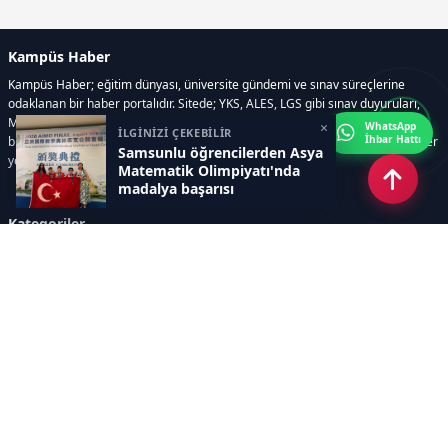
Kampüs Haber
Kampüs Haber; eğitim dünyası, üniversite gündemi ve sınav süreçlerine
odaklanan bir haber portalıdır. Sitede; YKS, ALES, LGS gibi sınav duyuruları,
Milli Eğitim Bakanlığı gelişmeleri, üniversite haberleri, rehberlik içerikleri,
×
WhatsApp
İLGİNİZİ ÇEKEBİLİR
İhbar Hattı
bilim ve teknoloji alanındaki yenilikler ile öğrenci yaşamına dair güncel bilgiler
Samsunlu öğrencilerden Asya
yer alır.
Matematik Olimpiyatı'nda
madalya başarısı
Kategoriler
GÜNDEM
SINAVLAR VE YERLEŞTİRME
OKULLAR VE ÜNİVERSİTELER
REHBERLİK
BİLİM TEKNOLOJİ
KAMPÜS ÖZEL
Sayfalar
AÇIK RIZA METNİ
ÇEREZ POLİTİKASI
AYDINLATMA METNİ
VERİ İHLALİ PROSEDÜRÜ