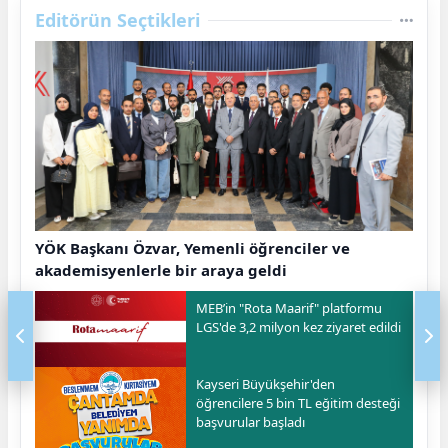
Editörün Seçtikleri
YÖK Başkanı Özvar, Yemenli öğrenciler ve
akademisyenlerle bir araya geldi
MEB’in "Rota Maarif" platformu
LGS'de 3,2 milyon kez ziyaret edildi
Kayseri Büyükşehir'den
öğrencilere 5 bin TL eğitim desteği
başvurular başladı