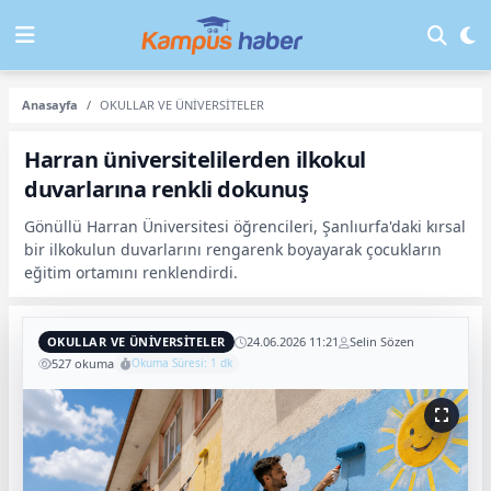
Anasayfa
OKULLAR VE ÜNİVERSİTELER
Harran üniversitelilerden ilkokul
duvarlarına renkli dokunuş
Gönüllü Harran Üniversitesi öğrencileri, Şanlıurfa'daki kırsal
bir ilkokulun duvarlarını rengarenk boyayarak çocukların
eğitim ortamını renklendirdi.
OKULLAR VE ÜNİVERSİTELER
24.06.2026 11:21
Selin Sözen
527 okuma
Okuma Süresi: 1 dk