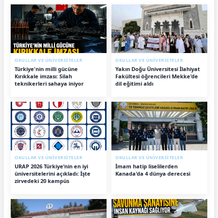
OKULLAR VE ÜNİVERSİTELER
OKULLAR VE ÜNİVERSİTELER
Türkiye'nin milli gücüne
Yakın Doğu Üniversitesi İlahiyat
Kırıkkale imzası: Silah
Fakültesi öğrencileri Mekke'de
teknikerleri sahaya iniyor
dil eğitimi aldı
OKULLAR VE ÜNİVERSİTELER
OKULLAR VE ÜNİVERSİTELER
URAP 2026 Türkiye’nin en iyi
İmam hatip liselilerden
üniversitelerini açıkladı: İşte
Kanada'da 4 dünya derecesi
zirvedeki 20 kampüs