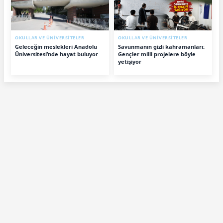
OKULLAR VE ÜNİVERSİTELER
OKULLAR VE ÜNİVERSİTELER
Geleceğin meslekleri Anadolu
Savunmanın gizli kahramanları:
Üniversitesi’nde hayat buluyor
Gençler milli projelere böyle
yetişiyor