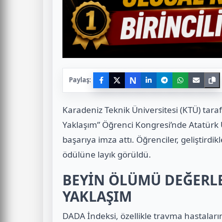
N
Paylaş:
Karadeniz Teknik Üniversitesi (KTÜ) tar
Yaklaşım” Öğrenci Kongresi’nde Atatürk Ün
başarıya imza attı. Öğrenciler, geliştirdikl
ödülüne layık görüldü.
BEYİN ÖLÜMÜ DEĞERL
YAKLAŞIM
DADA İndeksi, özellikle travma hastala