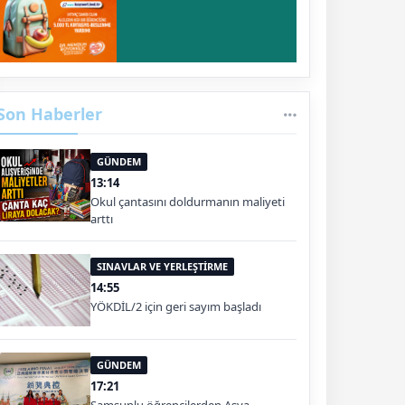
Son Haberler
GÜNDEM
13:14
Okul çantasını doldurmanın maliyeti
arttı
SINAVLAR VE YERLEŞTİRME
14:55
YÖKDİL/2 için geri sayım başladı
GÜNDEM
17:21