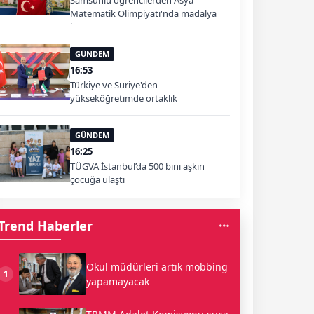
Samsunlu öğrencilerden Asya
Matematik Olimpiyatı'nda madalya
başarısı
GÜNDEM
16:53
Türkiye ve Suriye'den
yükseköğretimde ortaklık
GÜNDEM
16:25
TÜGVA İstanbul’da 500 bini aşkın
çocuğa ulaştı
Trend Haberler
Okul müdürleri artık mobbing
1
yapamayacak