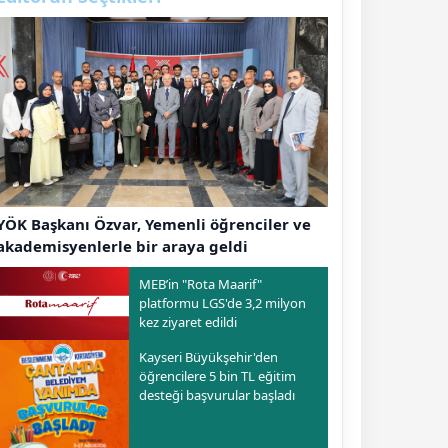
YÖK Başkanı Özvar, Yemenli öğrenciler ve
akademisyenlerle bir araya geldi
MEB’in "Rota Maarif"
platformu LGS'de 3,2 milyon
kez ziyaret edildi
Kayseri Büyükşehir'den
öğrencilere 5 bin TL eğitim
desteği başvurular başladı