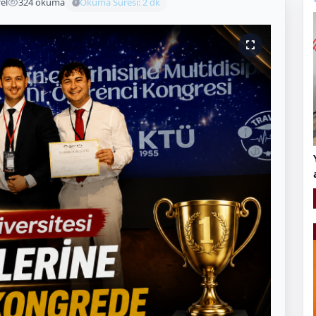
el
324 okuma
Okuma Süresi: 2 dk