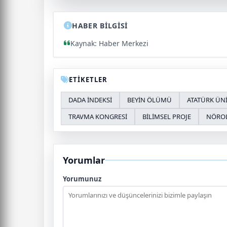
HABER BİLGİSİ
Kaynak: Haber Merkezi
ETİKETLER
DADA İNDEKSİ
BEYİN ÖLÜMÜ
ATATÜRK ÜNİ
TRAVMA KONGRESİ
BİLİMSEL PROJE
NÖROL
Yorumlar
Yorumunuz