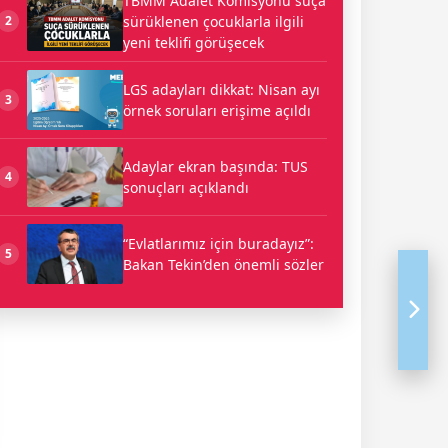
TBMM Adalet Komisyonu suça
sürüklenen çocuklarla ilgili
2
yeni teklifi görüşecek
LGS adayları dikkat: Nisan ayı
3
örnek soruları erişime açıldı
Adaylar ekran başında: TUS
4
sonuçları açıklandı
“Evlatlarımız için buradayız”:
5
Bakan Tekin’den önemli sözler