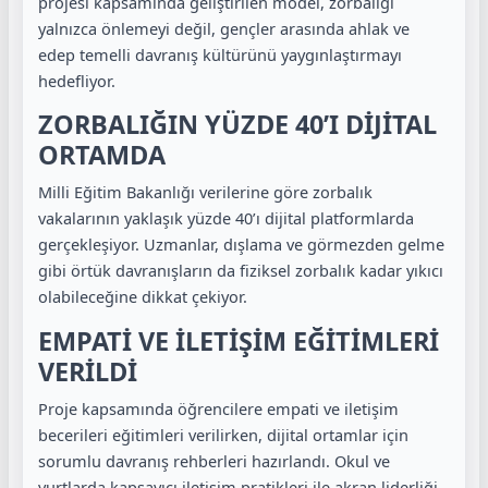
projesi kapsamında geliştirilen model, zorbalığı
yalnızca önlemeyi değil, gençler arasında ahlak ve
edep temelli davranış kültürünü yaygınlaştırmayı
hedefliyor.
ZORBALIĞIN YÜZDE 40’I DİJİTAL
ORTAMDA
Milli Eğitim Bakanlığı verilerine göre zorbalık
vakalarının yaklaşık yüzde 40’ı dijital platformlarda
gerçekleşiyor. Uzmanlar, dışlama ve görmezden gelme
gibi örtük davranışların da fiziksel zorbalık kadar yıkıcı
olabileceğine dikkat çekiyor.
EMPATİ VE İLETİŞİM EĞİTİMLERİ
VERİLDİ
Proje kapsamında öğrencilere empati ve iletişim
becerileri eğitimleri verilirken, dijital ortamlar için
sorumlu davranış rehberleri hazırlandı. Okul ve
yurtlarda kapsayıcı iletişim pratikleri ile akran liderliği