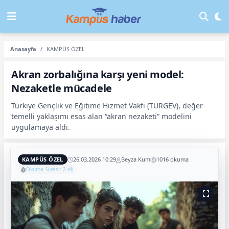
Anasayfa
KAMPÜS ÖZEL
Akran zorbalığına karşı yeni model:
Nezaketle mücadele
Türkiye Gençlik ve Eğitime Hizmet Vakfı (TÜRGEV), değer
temelli yaklaşımı esas alan “akran nezaketi” modelini
uygulamaya aldı.
KAMPÜS ÖZEL
26.03.2026 10:29
Beyza Kum
1016 okuma
Okuma Süresi: 2 dk