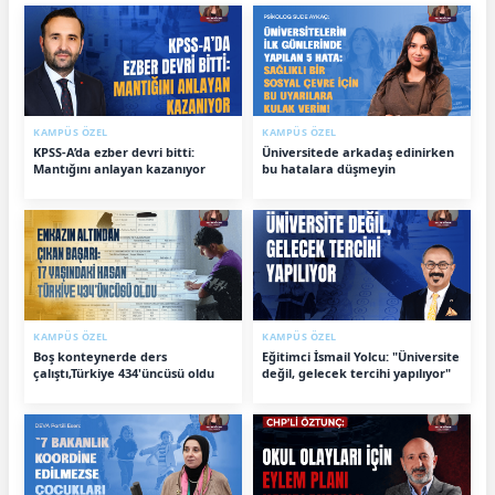
KAMPÜS ÖZEL
KAMPÜS ÖZEL
KPSS-A’da ezber devri bitti:
Üniversitede arkadaş edinirken
Mantığını anlayan kazanıyor
bu hatalara düşmeyin
KAMPÜS ÖZEL
KAMPÜS ÖZEL
Boş konteynerde ders
Eğitimci İsmail Yolcu: "Üniversite
çalıştı,Türkiye 434'üncüsü oldu
değil, gelecek tercihi yapılıyor"