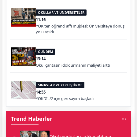
OKULLAR VE ÜNİVERSİTELER
11:16
YÖK'ten öğrenci affı müjdesi: Üniversiteye dönüş
yolu açıldı
GÜNDEM
13:14
Okul çantasını doldurmanın maliyeti arttı
SINAVLAR VE YERLEŞTİRME
14:55
YÖKDİL/2 için geri sayım başladı
Trend Haberler
Okul müdürleri artık mobbing