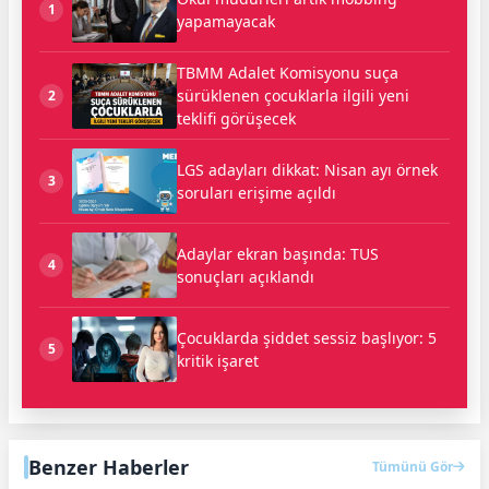
1
yapamayacak
TBMM Adalet Komisyonu suça
sürüklenen çocuklarla ilgili yeni
2
teklifi görüşecek
LGS adayları dikkat: Nisan ayı örnek
3
soruları erişime açıldı
Adaylar ekran başında: TUS
4
sonuçları açıklandı
Çocuklarda şiddet sessiz başlıyor: 5
5
kritik işaret
Benzer Haberler
Tümünü Gör