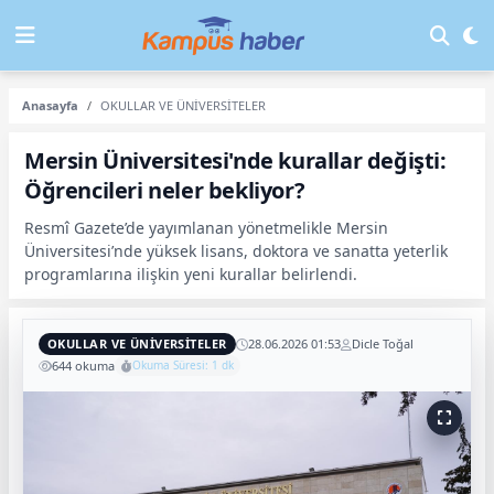
Anasayfa
OKULLAR VE ÜNİVERSİTELER
Mersin Üniversitesi'nde kurallar değişti:
Öğrencileri neler bekliyor?
Resmî Gazete’de yayımlanan yönetmelikle Mersin
Üniversitesi’nde yüksek lisans, doktora ve sanatta yeterlik
programlarına ilişkin yeni kurallar belirlendi.
OKULLAR VE ÜNİVERSİTELER
28.06.2026 01:53
Dicle Toğal
644 okuma
Okuma Süresi: 1 dk