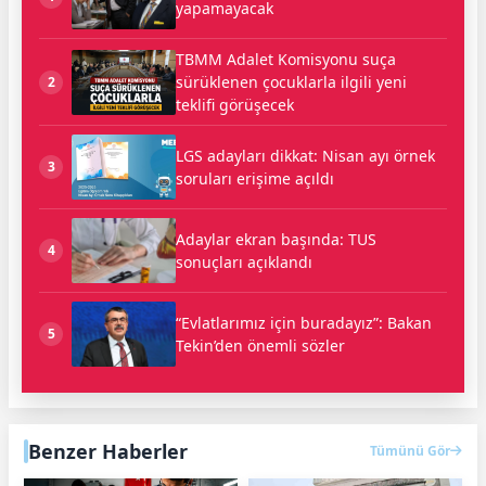
yapamayacak
TBMM Adalet Komisyonu suça
sürüklenen çocuklarla ilgili yeni
2
teklifi görüşecek
LGS adayları dikkat: Nisan ayı örnek
3
soruları erişime açıldı
Adaylar ekran başında: TUS
4
sonuçları açıklandı
“Evlatlarımız için buradayız”: Bakan
5
Tekin’den önemli sözler
Benzer Haberler
Tümünü Gör