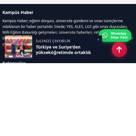
Kampüs Haber
Kampüs Haber; eğitim dünyası, üniversite gündemi ve sınav süreçlerine
odaklanan bir haber portalıdır. Sitede; YKS, ALES, LGS gibi sınav duyuruları,
Milli Eğitim Bakanlığı gelişmeleri, üniversite haberleri, rehberlik içerikleri,
WhatsApp
İhbar Hattı
bilim ve teknoloji alanındaki yenilikler ile öğrenci yaşamına dair güncel bilgiler
×
İLGİNİZİ ÇEKEBİLİR
yer alır.
Türkiye ve Suriye'den
yükseköğretimde ortaklık
Kategoriler
GÜNDEM
SINAVLAR VE YERLEŞTİRME
OKULLAR VE ÜNİVERSİTELER
REHBERLİK
BİLİM TEKNOLOJİ
KAMPÜS ÖZEL
Sayfalar
AÇIK RIZA METNİ
ÇEREZ POLİTİKASI
AYDINLATMA METNİ
VERİ İHLALİ PROSEDÜRÜ