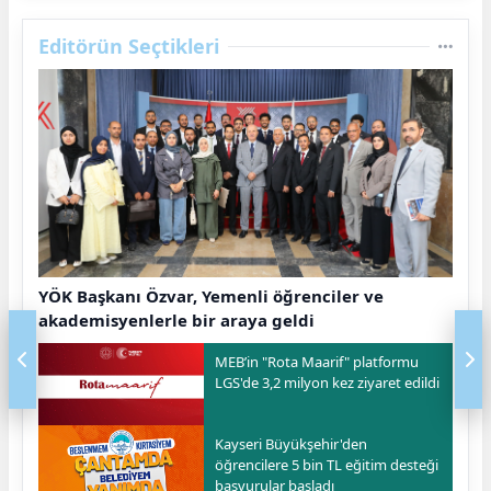
Editörün Seçtikleri
YÖK Başkanı Özvar, Yemenli öğrenciler ve
akademisyenlerle bir araya geldi
MEB’in "Rota Maarif" platformu
LGS'de 3,2 milyon kez ziyaret edildi
Kayseri Büyükşehir'den
öğrencilere 5 bin TL eğitim desteği
başvurular başladı