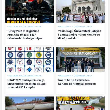
OKULLAR VE ÜNİVERSİTELER
OKULLAR VE ÜNİVERSİTELER
Türkiye'nin milli gücüne
Yakın Doğu Üniversitesi İlahiyat
Kırıkkale imzası: Silah
Fakültesi öğrencileri Mekke'de
teknikerleri sahaya iniyor
dil eğitimi aldı
OKULLAR VE ÜNİVERSİTELER
OKULLAR VE ÜNİVERSİTELER
URAP 2026 Türkiye’nin en iyi
İmam hatip liselilerden
üniversitelerini açıkladı: İşte
Kanada'da 4 dünya derecesi
zirvedeki 20 kampüs