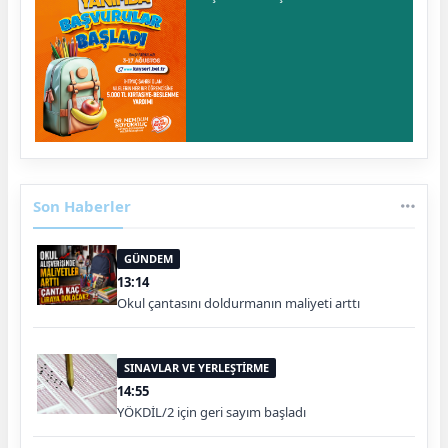
Son Haberler
GÜNDEM
13:14
Okul çantasını doldurmanın maliyeti arttı
SINAVLAR VE YERLEŞTİRME
14:55
YÖKDİL/2 için geri sayım başladı