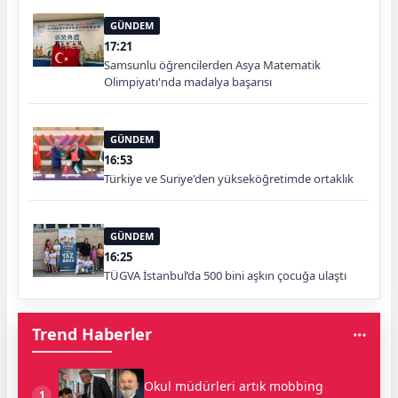
GÜNDEM
17:21
Samsunlu öğrencilerden Asya Matematik
Olimpiyatı'nda madalya başarısı
GÜNDEM
16:53
Türkiye ve Suriye'den yükseköğretimde ortaklık
GÜNDEM
16:25
TÜGVA İstanbul’da 500 bini aşkın çocuğa ulaştı
Trend Haberler
Okul müdürleri artık mobbing
1