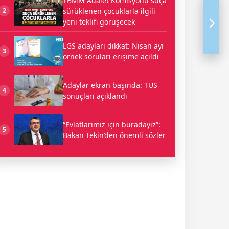
TBMM Adalet Komisyonu suça
sürüklenen çocuklarla ilgili
2
yeni teklifi görüşecek
LGS adayları dikkat: Nisan ayı
3
örnek soruları erişime açıldı
Adaylar ekran başında: TUS
4
sonuçları açıklandı
“Evlatlarımız için buradayız”:
5
Bakan Tekin’den önemli sözler