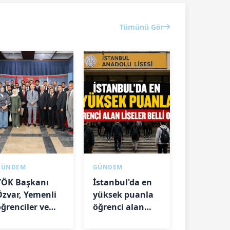
Tümünü Gör
GÜNDEM
GÜNDEM
YÖK Başkanı
İstanbul'da en
Özvar, Yemenli
yüksek puanla
öğrenciler ve
öğrenci alan
akademisyenlerle
liseler belli oldu