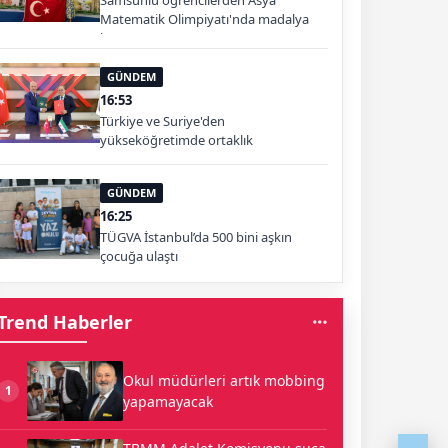
Samsunlu öğrencilerden Asya
Matematik Olimpiyatı'nda madalya
başarısı
GÜNDEM
16:53
Türkiye ve Suriye'den
yükseköğretimde ortaklık
GÜNDEM
16:25
TÜGVA İstanbul’da 500 bini aşkın
çocuğa ulaştı
Trend Haberler
Okul müdürleri artık mobbing
1
yapamayacak