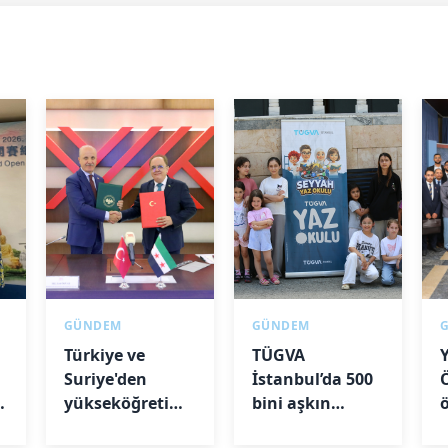
GÜNDEM
GÜNDEM
Türkiye ve
TÜGVA
Suriye'den
İstanbul’da 500
k
yükseköğretimde
bini aşkın
ortaklık
çocuğa ulaştı