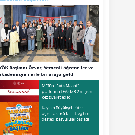
YÖK Başkanı Özvar, Yemenli öğrenciler ve
akademisyenlerle bir araya geldi
MEB’in "Rota Maarif"
platformu LGS'de 3,2 milyon
kez ziyaret edildi
Kayseri Büyükşehir'den
öğrencilere 5 bin TL eğitim
desteği başvurular başladı