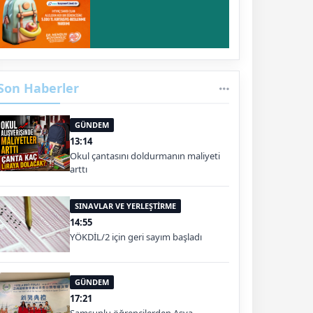
Son Haberler
GÜNDEM
13:14
Okul çantasını doldurmanın maliyeti
arttı
SINAVLAR VE YERLEŞTİRME
14:55
YÖKDİL/2 için geri sayım başladı
GÜNDEM
17:21