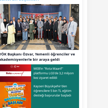
YÖK Başkanı Özvar, Yemenli öğrenciler ve
akademisyenlerle bir araya geldi
MEB’in "Rota Maarif"
platformu LGS'de 3,2 milyon
kez ziyaret edildi
Kayseri Büyükşehir'den
öğrencilere 5 bin TL eğitim
desteği başvurular başladı