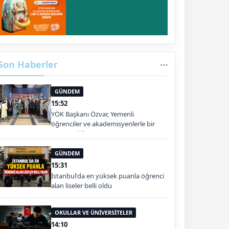
Son Haberler
GÜNDEM
15:52
YÖK Başkanı Özvar, Yemenli
öğrenciler ve akademisyenlerle bir
araya geldi
GÜNDEM
15:31
İstanbul'da en yüksek puanla öğrenci
alan liseler belli oldu
OKULLAR VE ÜNİVERSİTELER
14:10