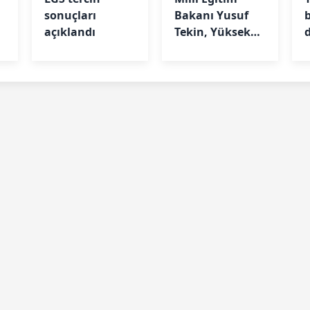
sonuçları
Bakanı Yusuf
açıklandı
Tekin, Yüksek
u
Askeri Şûra
Toplantısı'na
katıldı
a