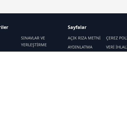
iler
Sayfalar
M
SINAVLAR VE
AÇIK RIZA METNİ
ÇEREZ POL
YERLEŞTİRME
AYDINLATMA
VERİ İHLAL
 VE
REHBERLİK
METNİ
PROSEDÜR
İTELER
VERİ SAKLAMA VE
İletişim
EKNOLOJİ
KAMPÜS ÖZEL
İMHA POLİTİKASI
RSS
Sitemap