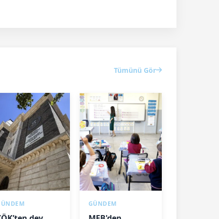
Tümünü Gör
GÜNDEM
GÜNDEM
YÖK’ten dev
MEB'den