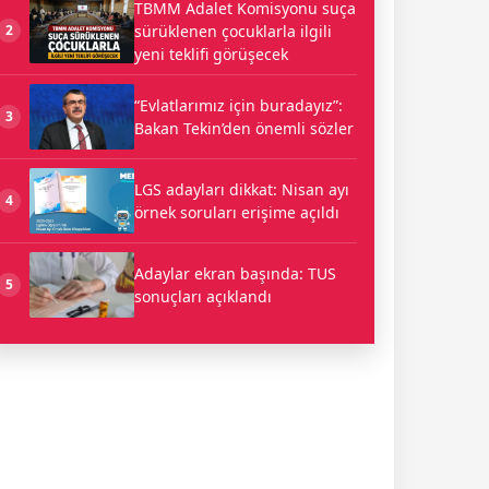
TBMM Adalet Komisyonu suça
sürüklenen çocuklarla ilgili
2
yeni teklifi görüşecek
“Evlatlarımız için buradayız”:
3
Bakan Tekin’den önemli sözler
LGS adayları dikkat: Nisan ayı
4
örnek soruları erişime açıldı
Adaylar ekran başında: TUS
5
sonuçları açıklandı