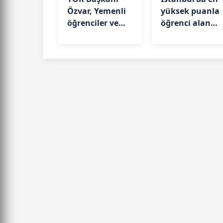
Özvar, Yemenli
yüksek puanla
öğrenciler ve
öğrenci alan
akademisyenlerle
liseler belli old
bir araya geldi