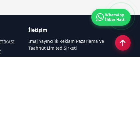
WhatsApp
İhbar Hattı
İletişim
İmaj Yayıncılık Reklam Pazarlama Ve
İTİKASI
Taahhüt Limited Şirketi
İ
Ü
Ümit Mahallesi, 2494/2 Sokak No:4
Çankaya Ankara
Email:
info@kampushaber.com
Tel:
0540 220 08 08
Sosyal Medya
Haberpaketleri