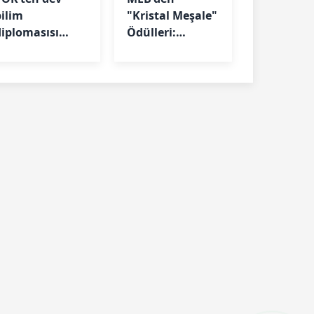
bilim
"Kristal Meşale"
diplomasısı
Ödülleri:
hamlesi: 208
Başvurular
üniversite
başlıyor
dünyaya
çılıyor