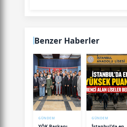
Benzer Haberler
GÜNDEM
GÜNDEM
YÖK Başkanı
İstanbul'da en