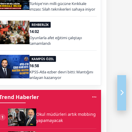
Türkiye'nin milli gücüne Kırıkkale
imzası: Silah teknikerleri sahaya iniyor
REHBERLİK
14:02
Oyunlarla afet eğitimi çalıştayı
tamamlandı
KAMPÜS ÖZEL
16:58
KPSS-A’da ezber devri bitti: Mantığını
anlayan kazanıyor
Trend Haberler
Okul müdürleri artık mobbing
1
yapamayacak