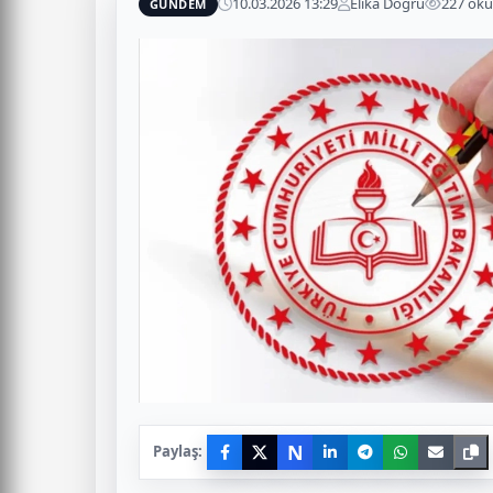
10.03.2026 13:29
Elika Doğru
227 ok
GÜNDEM
N
Paylaş: