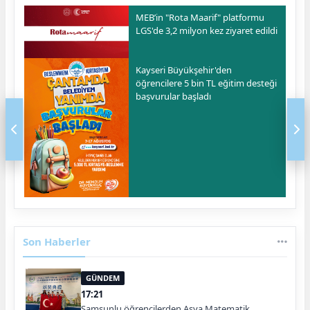
MEB’in "Rota Maarif" platformu
LGS'de 3,2 milyon kez ziyaret edildi
Kayseri Büyükşehir'den
öğrencilere 5 bin TL eğitim desteği
başvurular başladı
Son Haberler
GÜNDEM
17:21
Samsunlu öğrencilerden Asya Matematik