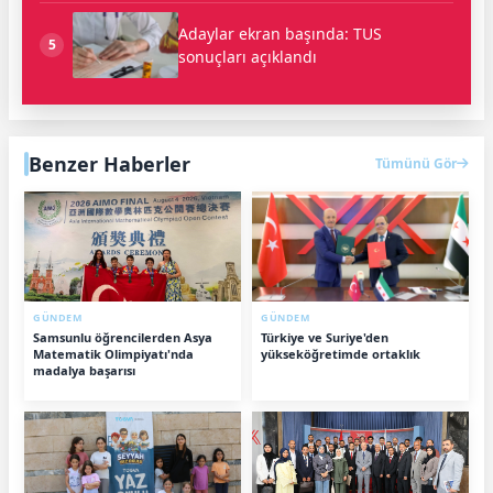
Adaylar ekran başında: TUS
5
sonuçları açıklandı
Benzer Haberler
Tümünü Gör
GÜNDEM
GÜNDEM
Samsunlu öğrencilerden Asya
Türkiye ve Suriye'den
Matematik Olimpiyatı'nda
yükseköğretimde ortaklık
madalya başarısı