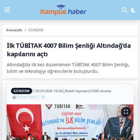
Anasayfa
GÜNDEM
İlk TÜBİTAK 4007 Bilim Şenliği Altındağ’da
kapılarını açtı
Altındağ’da ilk kez düzenlenen TÜBİTAK 4007 Bilim Şenliği,
bilim ve teknolojiyi öğrencilerle buluşturdu.
GÜNDEM
28.03.2026 19:24
Buket Saymaz
1000 okuma
Okuma Süresi: 1 dk