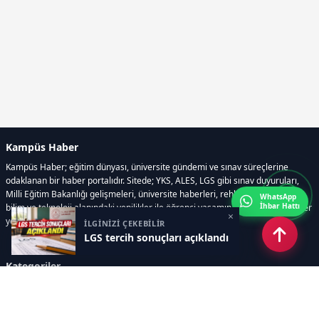
Kampüs Haber
Kampüs Haber; eğitim dünyası, üniversite gündemi ve sınav süreçlerine
odaklanan bir haber portalıdır. Sitede; YKS, ALES, LGS gibi sınav duyuruları,
Milli Eğitim Bakanlığı gelişmeleri, üniversite haberleri, rehberlik içerikleri,
WhatsApp
İhbar Hattı
bilim ve teknoloji alanındaki yenilikler ile öğrenci yaşamına dair güncel bilgiler
×
yer alır.
İLGİNİZİ ÇEKEBİLİR
LGS tercih sonuçları açıklandı
Kategoriler
GÜNDEM
SINAVLAR VE YERLEŞTİRME
OKULLAR VE ÜNİVERSİTELER
REHBERLİK