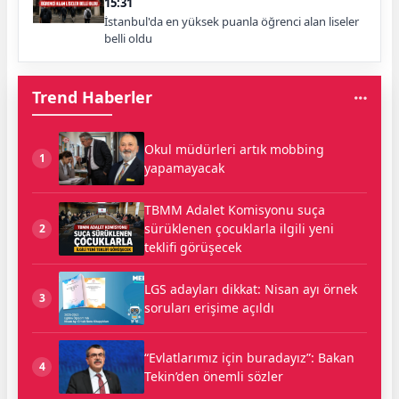
15:31
İstanbul'da en yüksek puanla öğrenci alan liseler
belli oldu
Trend Haberler
Okul müdürleri artık mobbing
1
yapamayacak
TBMM Adalet Komisyonu suça
sürüklenen çocuklarla ilgili yeni
2
teklifi görüşecek
LGS adayları dikkat: Nisan ayı örnek
3
soruları erişime açıldı
“Evlatlarımız için buradayız”: Bakan
4
Tekin’den önemli sözler